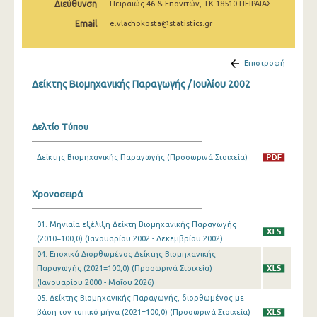
Διεύθυνση
Πειραιώς 46 & Επονιτών, ΤΚ 18510 ΠΕΙΡΑΙΑΣ
Φεβρουαρίου 2025
Email
e.vlachokosta@statistics.gr
Ιανουαρίου 2025
Δεκεμβρίου 2024
Επιστροφή
Δείκτης Βιομηχανικής Παραγωγής / Ιουλίου 2002
Νοεμβρίου 2024
Οκτωβρίου 2024
Δελτίο Τύπου
Σεπτεμβρίου 2024
Δείκτης Βιομηχανικής Παραγωγής (Προσωρινά Στοιχεία)
Αυγούστου 2024
Ιουλίου 2024
Χρονοσειρά
Ιουνίου 2024
01. Μηνιαία εξέλιξη Δείκτη Βιομηχανικής Παραγωγής
(2010=100,0) (Ιανουαρίου 2002 - Δεκεμβρίου 2002)
Μαΐου 2024
04. Εποχικά Διορθωμένος Δείκτης Βιομηχανικής
Απριλίου 2024
Παραγωγής (2021=100,0) (Προσωρινά Στοιχεία)
(Ιανουαρίου 2000 - Μαΐου 2026)
Μαρτίου 2024
05. Δείκτης Βιομηχανικής Παραγωγής, διορθωμένος με
βάση τον τυπικό μήνα (2021=100,0) (Προσωρινά Στοιχεία)
Φεβρουαρίου 2024