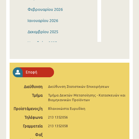
Φεβρουαρίου 2026
Ιανουαρίου 2026
Δεκεμβρίου 2025
Νοεμβρίου 2025
Οκτωβρίου 2025
Σεπτεμβρίου 2025
Επαφή
Αυγούστου 2025
Διεύθυνση
Διεύθυνση Στατιστικών Επιχειρήσεων
Ιουλίου 2025
Τμήμα
Τμήμα Δεικτών Μεταποίησης - Κατασκευών και
Ιουνίου 2025
Βιομηχανικών Προϊόντων
Προϊστάμενος/η
Βλαχοκώστα Ευρυδίκη
Μαΐου 2025
Τηλέφωνα
213 1352056
Απριλίου 2025
Γραμματεία
213 1352058
Μαρτίου 2025
Φαξ