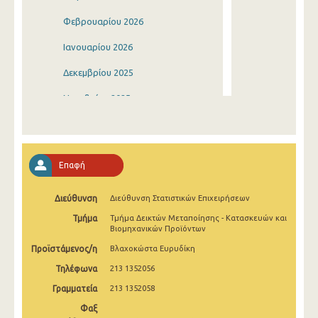
Φεβρουαρίου 2026
Ιανουαρίου 2026
Δεκεμβρίου 2025
Νοεμβρίου 2025
Οκτωβρίου 2025
Σεπτεμβρίου 2025
Επαφή
Αυγούστου 2025
Διεύθυνση
Διεύθυνση Στατιστικών Επιχειρήσεων
Ιουλίου 2025
Τμήμα
Τμήμα Δεικτών Μεταποίησης - Κατασκευών και
Ιουνίου 2025
Βιομηχανικών Προϊόντων
Προϊστάμενος/η
Βλαχοκώστα Ευρυδίκη
Μαΐου 2025
Τηλέφωνα
213 1352056
Απριλίου 2025
Γραμματεία
213 1352058
Μαρτίου 2025
Φαξ