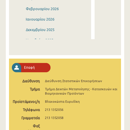
Φεβρουαρίου 2026
Ιανουαρίου 2026
Δεκεμβρίου 2025
Νοεμβρίου 2025
Οκτωβρίου 2025
Σεπτεμβρίου 2025
Επαφή
Αυγούστου 2025
Διεύθυνση
Διεύθυνση Στατιστικών Επιχειρήσεων
Ιουλίου 2025
Τμήμα
Τμήμα Δεικτών Μεταποίησης - Κατασκευών και
Ιουνίου 2025
Βιομηχανικών Προϊόντων
Προϊστάμενος/η
Βλαχοκώστα Ευρυδίκη
Μαΐου 2025
Τηλέφωνα
213 1352056
Απριλίου 2025
Γραμματεία
213 1352058
Μαρτίου 2025
Φαξ