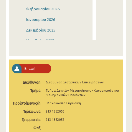
Φεβρουαρίου 2026
Ιανουαρίου 2026
Δεκεμβρίου 2025
Νοεμβρίου 2025
Οκτωβρίου 2025
Σεπτεμβρίου 2025
Επαφή
Αυγούστου 2025
Διεύθυνση
Διεύθυνση Στατιστικών Επιχειρήσεων
Ιουλίου 2025
Τμήμα
Τμήμα Δεικτών Μεταποίησης - Κατασκευών και
Ιουνίου 2025
Βιομηχανικών Προϊόντων
Προϊστάμενος/η
Βλαχοκώστα Ευρυδίκη
Μαΐου 2025
Τηλέφωνα
213 1352056
Απριλίου 2025
Γραμματεία
213 1352058
Μαρτίου 2025
Φαξ