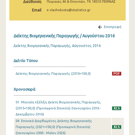
Διεύθυνση
Πειραιώς 46 & Επονιτών, ΤΚ 18510 ΠΕΙΡΑΙΑΣ
Φεβρουαρίου 2025
Email
e.vlachokosta@statistics.gr
Ιανουαρίου 2025
Δεκεμβρίου 2024
Επιστροφή
Δείκτης Βιομηχανικής Παραγωγής / Αυγούστου 2016
Νοεμβρίου 2024
Δείκτης Βιομηχανικής Παραγωγής, Αύγουστος 2016
Οκτωβρίου 2024
Σεπτεμβρίου 2024
Δελτίο Τύπου
Αυγούστου 2024
Δείκτης Βιομηχανικής Παραγωγής (2010=100,0)
Ιουλίου 2024
Χρονοσειρά
Ιουνίου 2024
Μαΐου 2024
01. Μηνιαία εξέλιξη Δείκτη Βιομηχανικής Παραγωγής
(2015=100,0) (Προσωρινά Στοιχεία) (Ιανουαρίου 2016 -
Απριλίου 2024
Δεκεμβρίου 2016)
04. Εποχικά Διορθωμένος Δείκτης Βιομηχανικής
Μαρτίου 2024
Παραγωγής (2021=100,0) (Προσωρινά Στοιχεία)
(Ιανουαρίου 2000 - Μαΐου 2026)
Φεβρουαρίου 2024