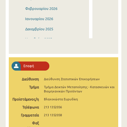
Φεβρουαρίου 2026
Ιανουαρίου 2026
Δεκεμβρίου 2025
Νοεμβρίου 2025
Οκτωβρίου 2025
Σεπτεμβρίου 2025
Επαφή
Αυγούστου 2025
Διεύθυνση
Διεύθυνση Στατιστικών Επιχειρήσεων
Ιουλίου 2025
Τμήμα
Τμήμα Δεικτών Μεταποίησης - Κατασκευών και
Ιουνίου 2025
Βιομηχανικών Προϊόντων
Προϊστάμενος/η
Βλαχοκώστα Ευρυδίκη
Μαΐου 2025
Τηλέφωνα
213 1352056
Απριλίου 2025
Γραμματεία
213 1352058
Μαρτίου 2025
Φαξ