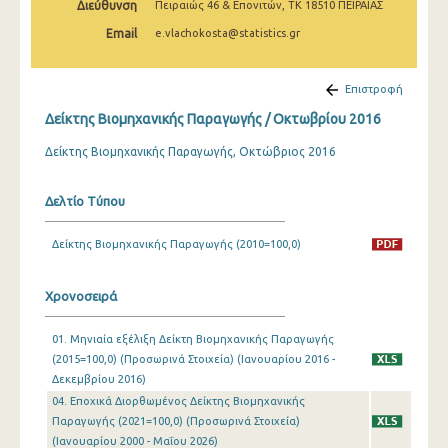
Διεύθυνση
Πειραιώς 46 & Επονιτών, ΤΚ 18510 ΠΕΙΡΑΙΑΣ
Φεβρουαρίου 2025
Email
e.vlachokosta@statistics.gr
Ιανουαρίου 2025
Δεκεμβρίου 2024
Επιστροφή
Δείκτης Βιομηχανικής Παραγωγής / Οκτωβρίου 2016
Νοεμβρίου 2024
Δείκτης Βιομηχανικής Παραγωγής, Οκτώβριος 2016
Οκτωβρίου 2024
Σεπτεμβρίου 2024
Δελτίο Τύπου
Αυγούστου 2024
Δείκτης Βιομηχανικής Παραγωγής (2010=100,0)
Ιουλίου 2024
Χρονοσειρά
Ιουνίου 2024
Μαΐου 2024
01. Μηνιαία εξέλιξη Δείκτη Βιομηχανικής Παραγωγής
(2015=100,0) (Προσωρινά Στοιχεία) (Ιανουαρίου 2016 -
Απριλίου 2024
Δεκεμβρίου 2016)
04. Εποχικά Διορθωμένος Δείκτης Βιομηχανικής
Μαρτίου 2024
Παραγωγής (2021=100,0) (Προσωρινά Στοιχεία)
(Ιανουαρίου 2000 - Μαΐου 2026)
Φεβρουαρίου 2024