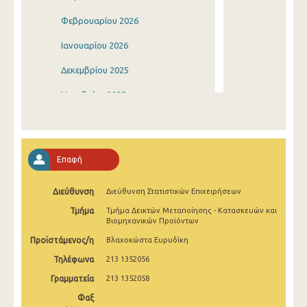
Φεβρουαρίου 2026
Ιανουαρίου 2026
Δεκεμβρίου 2025
Νοεμβρίου 2025
Οκτωβρίου 2025
Σεπτεμβρίου 2025
Επαφή
Αυγούστου 2025
Διεύθυνση
Διεύθυνση Στατιστικών Επιχειρήσεων
Ιουλίου 2025
Τμήμα
Τμήμα Δεικτών Μεταποίησης - Κατασκευών και
Ιουνίου 2025
Βιομηχανικών Προϊόντων
Προϊστάμενος/η
Βλαχοκώστα Ευρυδίκη
Μαΐου 2025
Τηλέφωνα
213 1352056
Απριλίου 2025
Γραμματεία
213 1352058
Μαρτίου 2025
Φαξ