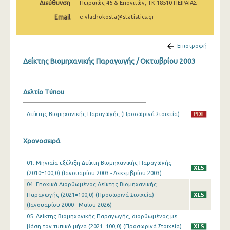
Διεύθυνση
Πειραιώς 46 & Επονιτών, ΤΚ 18510 ΠΕΙΡΑΙΑΣ
Φεβρουαρίου 2025
Email
e.vlachokosta@statistics.gr
Ιανουαρίου 2025
Δεκεμβρίου 2024
Επιστροφή
Δείκτης Βιομηχανικής Παραγωγής / Οκτωβρίου 2003
Νοεμβρίου 2024
Οκτωβρίου 2024
Δελτίο Τύπου
Σεπτεμβρίου 2024
Δείκτης Βιομηχανικής Παραγωγής (Προσωρινά Στοιχεία)
Αυγούστου 2024
Ιουλίου 2024
Χρονοσειρά
Ιουνίου 2024
01. Μηνιαία εξέλιξη Δείκτη Βιομηχανικής Παραγωγής
(2010=100,0) (Ιανουαρίου 2003 - Δεκεμβρίου 2003)
Μαΐου 2024
04. Εποχικά Διορθωμένος Δείκτης Βιομηχανικής
Απριλίου 2024
Παραγωγής (2021=100,0) (Προσωρινά Στοιχεία)
(Ιανουαρίου 2000 - Μαΐου 2026)
Μαρτίου 2024
05. Δείκτης Βιομηχανικής Παραγωγής, διορθωμένος με
βάση τον τυπικό μήνα (2021=100,0) (Προσωρινά Στοιχεία)
Φεβρουαρίου 2024