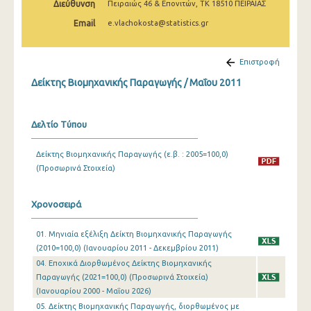
Διεύθυνση
Πειραιώς 46 & Επονιτών, ΤΚ 18510 ΠΕΙΡΑΙΑΣ
Φεβρουαρίου 2025
Email
e.vlachokosta@statistics.gr
Ιανουαρίου 2025
Δεκεμβρίου 2024
Επιστροφή
Δείκτης Βιομηχανικής Παραγωγής / Μαΐου 2011
Νοεμβρίου 2024
Οκτωβρίου 2024
Δελτίο Τύπου
Σεπτεμβρίου 2024
Δείκτης Βιομηχανικής Παραγωγής (ε.β. : 2005=100,0)
Αυγούστου 2024
(Προσωρινά Στοιχεία)
Ιουλίου 2024
Χρονοσειρά
Ιουνίου 2024
01. Μηνιαία εξέλιξη Δείκτη Βιομηχανικής Παραγωγής
Μαΐου 2024
(2010=100,0) (Ιανουαρίου 2011 - Δεκεμβρίου 2011)
Απριλίου 2024
04. Εποχικά Διορθωμένος Δείκτης Βιομηχανικής
Παραγωγής (2021=100,0) (Προσωρινά Στοιχεία)
Μαρτίου 2024
(Ιανουαρίου 2000 - Μαΐου 2026)
05. Δείκτης Βιομηχανικής Παραγωγής, διορθωμένος με
Φεβρουαρίου 2024