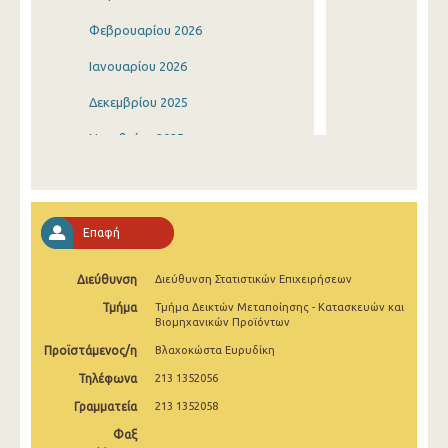
Φεβρουαρίου 2026
Ιανουαρίου 2026
Δεκεμβρίου 2025
Νοεμβρίου 2025
Οκτωβρίου 2025
Σεπτεμβρίου 2025
Επαφή
Αυγούστου 2025
Διεύθυνση
Διεύθυνση Στατιστικών Επιχειρήσεων
Ιουλίου 2025
Τμήμα
Τμήμα Δεικτών Μεταποίησης - Κατασκευών και
Ιουνίου 2025
Βιομηχανικών Προϊόντων
Προϊστάμενος/η
Βλαχοκώστα Ευρυδίκη
Μαΐου 2025
Τηλέφωνα
213 1352056
Απριλίου 2025
Γραμματεία
213 1352058
Μαρτίου 2025
Φαξ