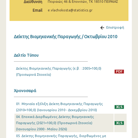
Διεύθυνση
Πειραιώς 46 & Επονιτών, ΤΚ 18510 ΠΕΙΡΑΙΑΣ
Φεβρουαρίου 2025
Email
e.vlachokosta@statistics.gr
Ιανουαρίου 2025
Δεκεμβρίου 2024
Επιστροφή
Δείκτης Βιομηχανικής Παραγωγής / Οκτωβρίου 2010
Νοεμβρίου 2024
Οκτωβρίου 2024
Δελτίο Τύπου
Σεπτεμβρίου 2024
Δείκτης Βιομηχανικής Παραγωγής (ε.β. : 2005=100,0)
Αυγούστου 2024
(Προσωρινά Στοιχεία)
Ιουλίου 2024
Χρονοσειρά
Ιουνίου 2024
01. Μηνιαία εξέλιξη Δείκτη Βιομηχανικής Παραγωγής
Μαΐου 2024
(2010=100,0) (Ιανουαρίου 2010 - Δεκεμβρίου 2010)
Απριλίου 2024
04. Εποχικά Διορθωμένος Δείκτης Βιομηχανικής
Παραγωγής (2021=100,0) (Προσωρινά Στοιχεία)
Μαρτίου 2024
(Ιανουαρίου 2000 - Μαΐου 2026)
05. Δείκτης Βιομηχανικής Παραγωγής, διορθωμένος με
Φεβρουαρίου 2024