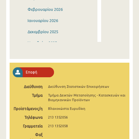
Φεβρουαρίου 2026
Ιανουαρίου 2026
Δεκεμβρίου 2025
Νοεμβρίου 2025
Οκτωβρίου 2025
Σεπτεμβρίου 2025
Επαφή
Αυγούστου 2025
Διεύθυνση
Διεύθυνση Στατιστικών Επιχειρήσεων
Ιουλίου 2025
Τμήμα
Τμήμα Δεικτών Μεταποίησης - Κατασκευών και
Ιουνίου 2025
Βιομηχανικών Προϊόντων
Προϊστάμενος/η
Βλαχοκώστα Ευρυδίκη
Μαΐου 2025
Τηλέφωνα
213 1352056
Απριλίου 2025
Γραμματεία
213 1352058
Μαρτίου 2025
Φαξ