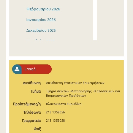
Φεβρουαρίου 2026
Ιανουαρίου 2026
Δεκεμβρίου 2025
Νοεμβρίου 2025
Οκτωβρίου 2025
Σεπτεμβρίου 2025
Επαφή
Αυγούστου 2025
Διεύθυνση
Διεύθυνση Στατιστικών Επιχειρήσεων
Ιουλίου 2025
Τμήμα
Τμήμα Δεικτών Μεταποίησης - Κατασκευών και
Ιουνίου 2025
Βιομηχανικών Προϊόντων
Προϊστάμενος/η
Βλαχοκώστα Ευρυδίκη
Μαΐου 2025
Τηλέφωνα
213 1352056
Απριλίου 2025
Γραμματεία
213 1352058
Μαρτίου 2025
Φαξ