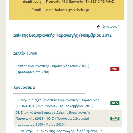
Διεύθυνση
Πειραιώς 46 & Επονιτών, ΤΚ 18510 ΠΕΙΡΑΙΑΣ
Φεβρουαρίου 2025
Email
e.vlachokosta@statistics.gr
Ιανουαρίου 2025
Δεκεμβρίου 2024
Επιστροφή
Δείκτης Βιομηχανικής Παραγωγής / Νοεμβρίου 2012
Νοεμβρίου 2024
Οκτωβρίου 2024
Δελτίο Τύπου
Σεπτεμβρίου 2024
Δείκτης Βιομηχανικής Παραγωγής (2005=100,0)
Αυγούστου 2024
(Προσωρινά Στοιχεία)
Ιουλίου 2024
Χρονοσειρά
Ιουνίου 2024
01. Μηνιαία εξέλιξη Δείκτη Βιομηχανικής Παραγωγής
Μαΐου 2024
(2010=100,0) (Ιανουαρίου 2012 - Δεκεμβρίου 2012)
Απριλίου 2024
04. Εποχικά Διορθωμένος Δείκτης Βιομηχανικής
Παραγωγής (2021=100,0) (Προσωρινά Στοιχεία)
Μαρτίου 2024
(Ιανουαρίου 2000 - Μαΐου 2026)
05. Δείκτης Βιομηχανικής Παραγωγής, διορθωμένος με
Φεβρουαρίου 2024