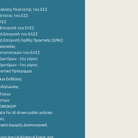
φάλισης Ποιότητας του ΕΣΣ
ότητας του ΕΣΣ
ΕΛΣΣ
 Επιτροπή του ΕΛΣΣ
ή Επιτροπή του ΕΛΣΣ
ή Επιτροπή Ορθής Πρακτικής (GPAC)
εργασίας
στατιστικών του ΕΛΣΣ
μοτίμων - 2ος γύρος
μοτίμων - 3ος γύρος
τιστικό Πρόγραμμα
αι Εκθέσεις
Εκδηλώσεις
 Τύπου
ηστών
WORKSHOP
a for AI driven public policies
ρος
αρία-Διμερής Διασυνοριακή
νία Special Bilateral Event and