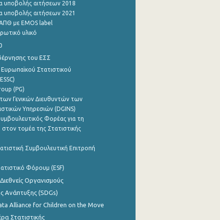
α υποβολής αιτήσεων 2018
α υποβολής αιτήσεων 2021
ΑΠΘ με EMOS label
ρωτικό υλικό
0
βέρνησης του ΕΣΣ
 Ευρωπαϊκού Στατιστικού
ESSC)
roup (PG)
των Γενικών Διευθυντών των
ιστικών Υπηρεσιών (DGINS)
υμβουλευτικός Φορέας για τη
 στον τομέα της Στατιστικής
ατιστική Συμβουλευτική Επιτροπή
ατιστικό Φόρουμ (ESF)
 Διεθνείς Οργανισμούς
ης Ανάπτυξης (SDGs)
ata Alliance for Children on the Move
ρα Στατιστικής