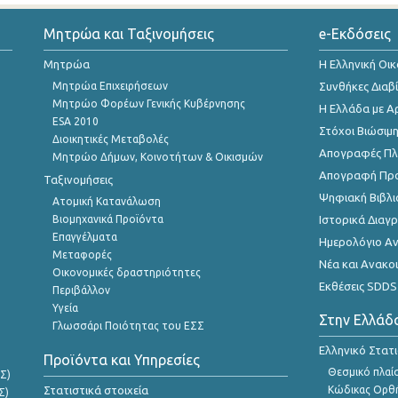
Μητρώα και Ταξινομήσεις
e-Εκδόσεις
Μητρώα
Η Ελληνική Οι
Μητρώα Επιχειρήσεων
Συνθήκες Διαβ
Μητρώο Φορέων Γενικής Κυβέρνησης
Η Ελλάδα με Α
ESA 2010
Στόχοι Βιώσιμ
Διοικητικές Μεταβολές
Απογραφές Πλη
Μητρώο Δήμων, Κοινοτήτων & Οικισμών
Απογραφή Πρ
Ταξινομήσεις
Ψηφιακή Βιβλι
Ατομική Κατανάλωση
Βιομηχανικά Προϊόντα
Ιστορικά Δια
Επαγγέλματα
Ημερολόγιο Α
Μεταφορές
Νέα και Ανακο
Οικονομικές δραστηριότητες
Εκθέσεις SDDS
Περιβάλλον
Υγεία
Στην Ελλάδ
Γλωσσάρι Ποιότητας του ΕΣΣ
Ελληνικό Στατ
Προϊόντα και Υπηρεσίες
Θεσμικό πλαί
Σ)
Στατιστικά στοιχεία
Κώδικας Ορθή
Σ)