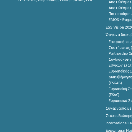
Αποτελέσματ
Αποτελέσματ
Πιστοποίηση 
EMOS – Ενημε
ESS Vision 202
Όργανα διακυ
Επιτροπή του
Συστήματος (
Partnership G
Συνδιάσκεψη 
Εθνικών Στατ
Ευρωπαϊκός Σ
Διακυβέρνηση
(ESGAB)
Ευρωπαϊκή Στ
(ESAC)
Ευρωπαϊκό Στ
Συνεργασία με
Στόχοι Βιώσιμ
International D
Ευρωπαϊκή Ημέ