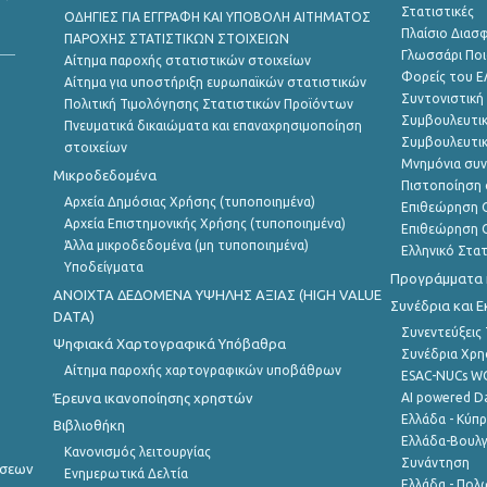
Στατιστικές
ΟΔΗΓΙΕΣ ΓΙΑ ΕΓΓΡΑΦΗ ΚΑΙ ΥΠΟΒΟΛΗ ΑΙΤΗΜΑΤΟΣ
Πλαίσιο Διασ
ΠΑΡΟΧΗΣ ΣΤΑΤΙΣΤΙΚΩΝ ΣΤΟΙΧΕΙΩΝ
Γλωσσάρι Ποι
Αίτημα παροχής στατιστικών στοιχείων
Φορείς του 
Αίτημα για υποστήριξη ευρωπαϊκών στατιστικών
Συντονιστική
Πολιτική Τιμολόγησης Στατιστικών Προϊόντων
Συμβουλευτικ
Πνευματικά δικαιώματα και επαναχρησιμοποίηση
Συμβουλευτικ
στοιχείων
Μνημόνια συν
Μικροδεδομένα
Πιστοποίηση 
Αρχεία Δημόσιας Χρήσης (τυποποιημένα)
Επιθεώρηση Ο
Αρχεία Επιστημονικής Χρήσης (τυποποιημένα)
Επιθεώρηση Ο
Άλλα μικροδεδομένα (μη τυποποιημένα)
Ελληνικό Στα
Υποδείγματα
Προγράμματα κ
ANOIXTA ΔΕΔΟΜΕΝΑ ΥΨΗΛΗΣ ΑΞΙΑΣ (HIGH VALUE
Συνέδρια και 
DATA)
Συνεντεύξεις
Ψηφιακά Χαρτογραφικά Υπόβαθρα
Συνέδρια Χρ
Αίτημα παροχής χαρτογραφικών υποβάθρων
ESAC-NUCs 
Έρευνα ικανοποίησης χρηστών
AI powered Dat
Ελλάδα - Κύπ
Βιβλιοθήκη
Ελλάδα-Βουλγ
Κανονισμός λειτουργίας
Συνάντηση
ήσεων
Ενημερωτικά Δελτία
Ελλάδα - Πολω