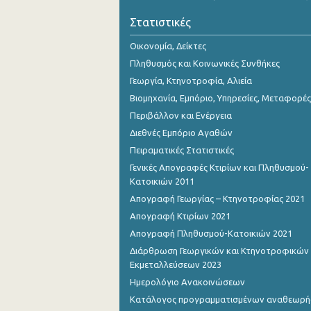
Οκτωβρίου 2023
Στατιστικές
Σεπτεμβρίου 2023
Οικονομία, Δείκτες
Αυγούστου 2023
Πληθυσμός και Κοινωνικές Συνθήκες
Γεωργία, Κτηνοτροφία, Αλιεία
Ιουλίου 2023
Βιομηχανία, Εμπόριο, Υπηρεσίες, Μεταφορές
Ιουνίου 2023
Περιβάλλον και Ενέργεια
Διεθνές Εμπόριο Αγαθών
Μαΐου 2023
Πειραματικές Στατιστικές
Απριλίου 2023
Γενικές Απογραφές Κτιρίων και Πληθυσμού-
Κατοικιών 2011
Μαρτίου 2023
Απογραφή Γεωργίας – Κτηνοτροφίας 2021
Φεβρουαρίου 2023
Απογραφή Κτιρίων 2021
Απογραφή Πληθυσμού-Κατοικιών 2021
Ιανουαρίου 2023
Διάρθρωση Γεωργικών και Κτηνοτροφικών
Δεκεμβρίου 2022
Εκμεταλλεύσεων 2023
Ημερολόγιο Ανακοινώσεων
Νοεμβρίου 2022
Κατάλογος προγραμματισμένων αναθεωρ
Οκτωβρίου 2022