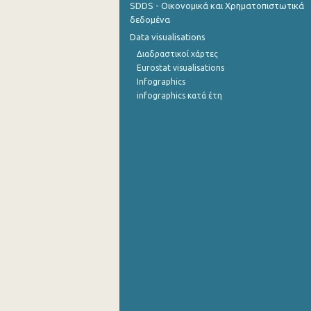
SDDS - Οικονομικά και Χρηματοπιστωτικά
δεδομένα
Σεπτεμβρίου 2022
Data visualisations
Αυγούστου 2022
Διαδραστικοί χάρτες
Eurostat visualisations
Ιουλίου 2022
Infographics
infographics κατά έτη
Ιουνίου 2022
Μαΐου 2022
Απριλίου 2022
Μαρτίου 2022
Φεβρουαρίου 2022
Ιανουαρίου 2022
Δεκεμβρίου 2021
Νοεμβρίου 2021
Οκτωβρίου 2021