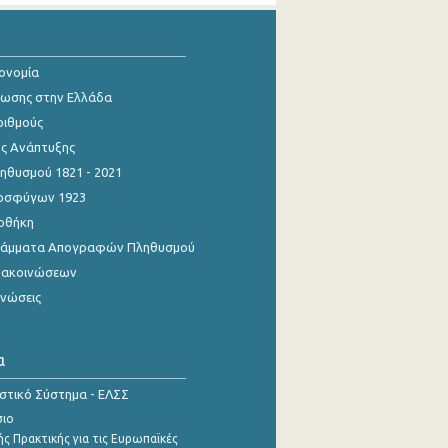
κονομία
ίωσης στην Ελλάδα
ριθμούς
ης Ανάπτυξης
θυσμού 1821 - 2021
οσφύγων 1923
οθήκη
γράμματα Απογραφών Πληθυσμού
νακοινώσεων
ινώσεις
α
ιστικό Σύστημα - ΕΛΣΣ
σιο
ς Πρακτικής για τις Ευρωπαϊκές