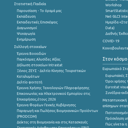
Στατιστική Παιδεία
Workshop
Παρουσίαση - Το όραμά μας
SmartStatisti
Εκπαίδευση
Net-SILC3 Int
Εκπαιδευτικές Επισκέψεις
Ημερίδα «Στατ
Διαγωνισμοί
Data)
Ψυχαγωγία
Διεθνής Έκθε
Ενημέρωση
COVID-19
Συλλογή στοιχείων
Κοινοβουλευτι
Έρευνα Βοοειδών
Στον κόσμο
Παγκόσμιες Αλυσίδες Αξίας
Δήλωση στοιχείων Intrastat
Ευρωπαϊκό Στα
Ξένιος ΖΕΥΣ - Δελτίο Κίνησης Τουριστικών
Ευρωπαϊκές Στ
Καταλυμάτων
Όροι χρήσης 
Δελτίο φοιτητή
Eurostat visua
Έρευνα Χρήσης Τεχνολογιών Πληροφόρησης
Συνέδρια-εκδ
Επικοινωνίας και Ηλεκτρονικού Εμπορίου στις
Επιχειρήσεις,έτους 2026
Μεταπτυχιακή 
Έρευνα Φορέων Γενικής Κυβέρνησης
επίσημων στατ
Παραγωγή και Πωλήσεις Βιομηχανικών Προϊόντων
Πιστοποιημέν
(PRODCOM)
Πρόσκληση υ
Δείκτες στη Βιομηχανία και στις Κατασκευές
Πώς γίνεται 
Στατιστικές Διάρθρωσης Επιχειρήσεων (SBS)