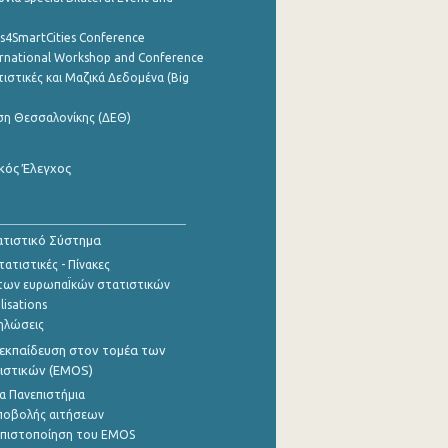
cs4SmartCities Conference
ernational Workshop and Conference
ιστικές και Μαζικά Δεδομένα (Big
ση Θεσσαλονίκης (ΔΕΘ)
κός Έλεγχος
τιστικό Σύστημα
ατιστικές - Πίνακες
των ευρωπαΪκών στατιστικών
lisations
ηλώσεις
εκπαίδευση στον τομέα των
ιστικών (EMOS)
α Πανεπιστήμια
ποβολής αιτήσεων
η πιστοποίηση του EMOS