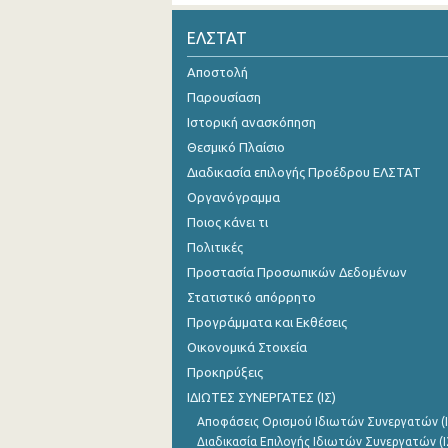
Οκτωβρίου 2024
ΕΛΣΤΑΤ
Σεπτεμβρίου 2024
Αποστολή
Παρουσίαση
Αυγούστου 2024
Ιστορική ανασκόπηση
Ιουλίου 2024
Θεσμικό Πλαίσιο
Διαδικασία επιλογής Προέδρου ΕΛΣΤΑΤ
Ιουνίου 2024
Οργανόγραμμα
Μαΐου 2024
Ποιος κάνει τι
Απριλίου 2024
Πολιτικές
Προστασία Προσωπικών Δεδομένων
Μαρτίου 2024
Στατιστικό απόρρητο
Φεβρουαρίου 2024
Προγράμματα και Εκθέσεις
Οικονομικά Στοιχεία
Ιανουαρίου 2024
Προκηρύξεις
Δεκεμβρίου 2023
ΙΔΙΩΤΕΣ ΣΥΝΕΡΓΑΤΕΣ (ΙΣ)
Αποφάσεις Ορισμού Ιδιωτών Συνεργατών (Ι
Νοεμβρίου 2023
Διαδικασία Επιλογής Ιδιωτών Συνεργατών (Ι