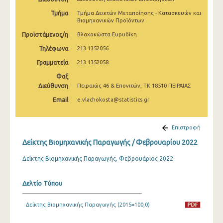
Φεβρουαρίου 2025
Τμήμα
Τμήμα Δεικτών Μεταποίησης - Κατασκευών και
Βιομηχανικών Προϊόντων
Ιανουαρίου 2025
Προϊστάμενος/η
Βλαχοκώστα Ευρυδίκη
Δεκεμβρίου 2024
Τηλέφωνα
213 1352056
Νοεμβρίου 2024
Γραμματεία
213 1352058
Φαξ
Οκτωβρίου 2024
Διεύθυνση
Πειραιώς 46 & Επονιτών, ΤΚ 18510 ΠΕΙΡΑΙΑΣ
Σεπτεμβρίου 2024
Email
e.vlachokosta@statistics.gr
Αυγούστου 2024
Επιστροφή
Ιουλίου 2024
Δείκτης Βιομηχανικής Παραγωγής / Φεβρουαρίου 2022
Ιουνίου 2024
Δείκτης Βιομηχανικής Παραγωγής, Φεβρουάριος 2022
Μαΐου 2024
Δελτίο Τύπου
Απριλίου 2024
Μαρτίου 2024
Δείκτης Βιομηχανικής Παραγωγής (2015=100,0)
Φεβρουαρίου 2024