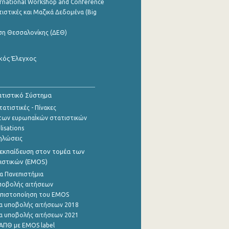
ernational Workshop and Conference
ιστικές και Μαζικά Δεδομένα (Big
ση Θεσσαλονίκης (ΔΕΘ)
κός Έλεγχος
τιστικό Σύστημα
ατιστικές - Πίνακες
των ευρωπαΪκών στατιστικών
lisations
ηλώσεις
εκπαίδευση στον τομέα των
ιστικών (EMOS)
α Πανεπιστήμια
ποβολής αιτήσεων
η πιστοποίηση του EMOS
α υποβολής αιτήσεων 2018
α υποβολής αιτήσεων 2021
ΑΠΘ με EMOS label