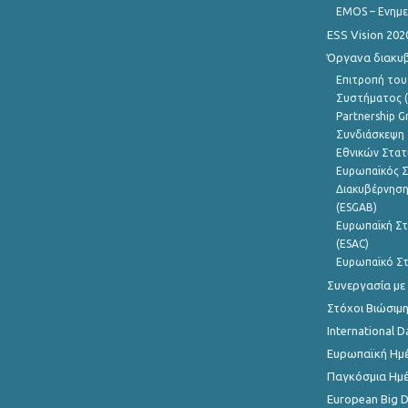
EMOS – Ενημε
ESS Vision 202
Όργανα διακυ
Επιτροπή του
Συστήματος (
Partnership G
Συνδιάσκεψη 
Εθνικών Στατ
Ευρωπαϊκός Σ
Διακυβέρνηση
(ESGAB)
Ευρωπαϊκή Στ
(ESAC)
Ευρωπαϊκό Στ
Συνεργασία με
Στόχοι Βιώσιμ
International D
Ευρωπαϊκή Ημέ
Παγκόσμια Ημέ
European Big 