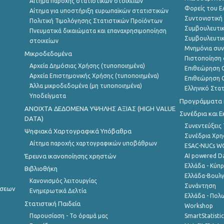
Αίτημα παροχής στατιστικών στοιχείων
Φορείς του 
Αίτημα για υποστήριξη ευρωπαϊκών στατιστικών
Συντονιστική
Πολιτική Τιμολόγησης Στατιστικών Προϊόντων
Συμβουλευτικ
Πνευματικά δικαιώματα και επαναχρησιμοποίηση
Συμβουλευτικ
στοιχείων
Μνημόνια συν
Μικροδεδομένα
Πιστοποίηση 
Αρχεία Δημόσιας Χρήσης (τυποποιημένα)
Επιθεώρηση Ο
Αρχεία Επιστημονικής Χρήσης (τυποποιημένα)
Επιθεώρηση Ο
Άλλα μικροδεδομένα (μη τυποποιημένα)
Ελληνικό Στα
Υποδείγματα
Προγράμματα κ
ANOIXTA ΔΕΔΟΜΕΝΑ ΥΨΗΛΗΣ ΑΞΙΑΣ (HIGH VALUE
Συνέδρια και 
DATA)
Συνεντεύξεις
Ψηφιακά Χαρτογραφικά Υπόβαθρα
Συνέδρια Χρ
Αίτημα παροχής χαρτογραφικών υποβάθρων
ESAC-NUCs 
Έρευνα ικανοποίησης χρηστών
AI powered Dat
Ελλάδα - Κύπ
Βιβλιοθήκη
Ελλάδα-Βουλγ
Κανονισμός λειτουργίας
Συνάντηση
ήσεων
Ενημερωτικά Δελτία
Ελλάδα - Πολω
Στατιστική Παιδεία
Workshop
Παρουσίαση - Το όραμά μας
SmartStatisti