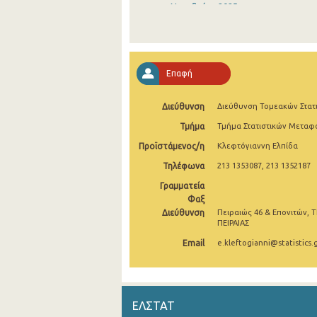
Νοεμβρίου 2025
Οκτωβρίου 2025
Σεπτεμβρίου 2025
Επαφή
Αυγούστου 2025
Διεύθυνση
Διεύθυνση Τομεακών Στατ
Ιουλίου 2025
Τμήμα
Τμήμα Στατιστικών Μετα
Ιουνίου 2025
Προϊστάμενος/η
Κλεφτόγιαννη Ελπίδα
Μαΐου 2025
Τηλέφωνα
213 1353087, 213 1352187
Απριλίου 2025
Γραμματεία
Φαξ
Μαρτίου 2025
Διεύθυνση
Πειραιώς 46 & Επονιτών, Τ
ΠΕΙΡΑΙΑΣ
Φεβρουαρίου 2025
Email
e.kleftogianni@statistics.
Ιανουαρίου 2025
Δεκεμβρίου 2024
ΕΛΣΤΑΤ
Νοεμβρίου 2024