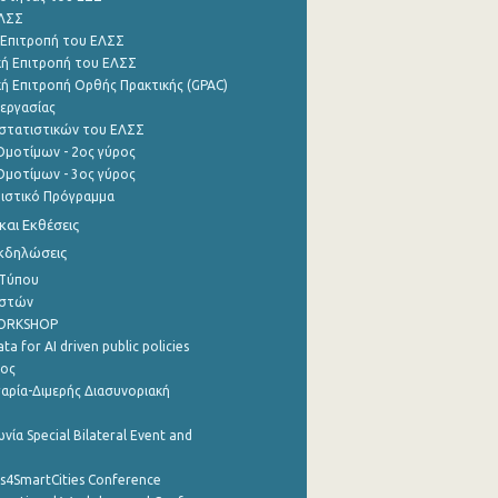
ΕΛΣΣ
 Επιτροπή του ΕΛΣΣ
ή Επιτροπή του ΕΛΣΣ
ή Επιτροπή Ορθής Πρακτικής (GPAC)
εργασίας
στατιστικών του ΕΛΣΣ
μοτίμων - 2ος γύρος
μοτίμων - 3ος γύρος
τιστικό Πρόγραμμα
αι Εκθέσεις
Εκδηλώσεις
 Τύπου
ηστών
WORKSHOP
a for AI driven public policies
ρος
αρία-Διμερής Διασυνοριακή
νία Special Bilateral Event and
cs4SmartCities Conference