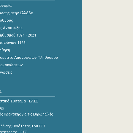
κονομία
ίωσης στην Ελλάδα
ριθμούς
ης Ανάπτυξης
θυσμού 1821 - 2021
οσφύγων 1923
οθήκη
γράμματα Απογραφών Πληθυσμού
νακοινώσεων
ινώσεις
α
ιστικό Σύστημα - ΕΛΣΣ
σιο
ς Πρακτικής για τις Ευρωπαϊκές
φάλισης Ποιότητας του ΕΣΣ
ότητας του ΕΣΣ