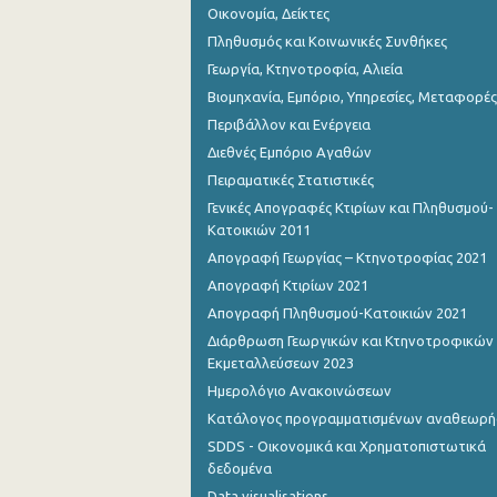
Οικονομία, Δείκτες
Οκτωβρίου 2023
Πληθυσμός και Κοινωνικές Συνθήκες
Σεπτεμβρίου 2023
Γεωργία, Κτηνοτροφία, Αλιεία
Αυγούστου 2023
Βιομηχανία, Εμπόριο, Υπηρεσίες, Μεταφορές
Περιβάλλον και Ενέργεια
Ιουλίου 2023
Διεθνές Εμπόριο Αγαθών
Ιουνίου 2023
Πειραματικές Στατιστικές
Γενικές Απογραφές Κτιρίων και Πληθυσμού-
Μαΐου 2023
Κατοικιών 2011
Απριλίου 2023
Απογραφή Γεωργίας – Κτηνοτροφίας 2021
Απογραφή Κτιρίων 2021
Μαρτίου 2023
Απογραφή Πληθυσμού-Κατοικιών 2021
Φεβρουαρίου 2023
Διάρθρωση Γεωργικών και Κτηνοτροφικών
Εκμεταλλεύσεων 2023
Ιανουαρίου 2023
Ημερολόγιο Ανακοινώσεων
Δεκεμβρίου 2022
Κατάλογος προγραμματισμένων αναθεωρ
SDDS - Οικονομικά και Χρηματοπιστωτικά
Νοεμβρίου 2022
δεδομένα
Οκτωβρίου 2022
Data visualisations