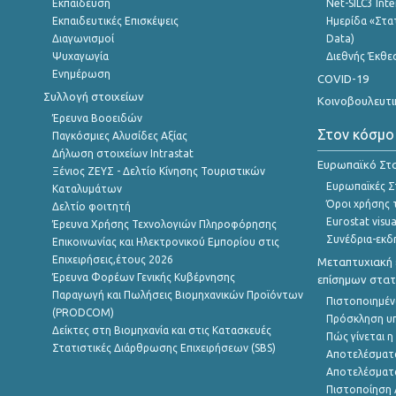
Εκπαίδευση
Net-SILC3 Int
Εκπαιδευτικές Επισκέψεις
Ημερίδα «Στατ
Διαγωνισμοί
Data)
Ψυχαγωγία
Διεθνής Έκθε
Ενημέρωση
COVID-19
Συλλογή στοιχείων
Κοινοβουλευτι
Έρευνα Βοοειδών
Στον κόσμο
Παγκόσμιες Αλυσίδες Αξίας
Δήλωση στοιχείων Intrastat
Ευρωπαϊκό Στα
Ξένιος ΖΕΥΣ - Δελτίο Κίνησης Τουριστικών
Ευρωπαϊκές Στ
Καταλυμάτων
Όροι χρήσης 
Δελτίο φοιτητή
Eurostat visua
Έρευνα Χρήσης Τεχνολογιών Πληροφόρησης
Συνέδρια-εκδ
Επικοινωνίας και Ηλεκτρονικού Εμπορίου στις
Επιχειρήσεις,έτους 2026
Μεταπτυχιακή 
Έρευνα Φορέων Γενικής Κυβέρνησης
επίσημων στατ
Παραγωγή και Πωλήσεις Βιομηχανικών Προϊόντων
Πιστοποιημέν
(PRODCOM)
Πρόσκληση υ
Δείκτες στη Βιομηχανία και στις Κατασκευές
Πώς γίνεται 
Στατιστικές Διάρθρωσης Επιχειρήσεων (SBS)
Αποτελέσματ
Αποτελέσματ
Πιστοποίηση 