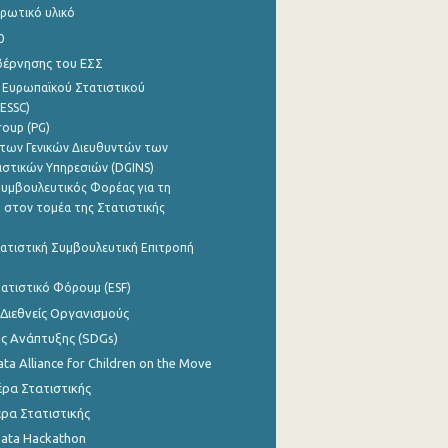
ρωτικό υλικό
0
βέρνησης του ΕΣΣ
 Ευρωπαϊκού Στατιστικού
ESSC)
roup (PG)
των Γενικών Διευθυντών των
ιστικών Υπηρεσιών (DGINS)
υμβουλευτικός Φορέας για τη
 στον τομέα της Στατιστικής
ατιστική Συμβουλευτική Επιτροπή
ατιστικό Φόρουμ (ESF)
 Διεθνείς Οργανισμούς
ης Ανάπτυξης (SDGs)
ata Alliance for Children on the Move
ρα Στατιστικής
ρα Στατιστικής
Data Hackathon