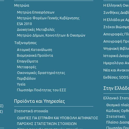
Μητρώα
Η Ελληνική Οι
Μητρώα Επιχειρήσεων
Συνθήκες Διαβ
Μητρώο Φορέων Γενικής Κυβέρνησης
Η Ελλάδα με Α
ESA 2010
Στόχοι Βιώσιμ
Διοικητικές Μεταβολές
Απογραφές Πλη
Μητρώο Δήμων, Κοινοτήτων & Οικισμών
Απογραφή Πρ
Ταξινομήσεις
Ψηφιακή Βιβλι
Ατομική Κατανάλωση
Βιομηχανικά Προϊόντα
Ιστορικά Δια
Επαγγέλματα
Ημερολόγιο Α
Μεταφορές
Νέα και Ανακο
Οικονομικές δραστηριότητες
Εκθέσεις SDDS
Περιβάλλον
Υγεία
Στην Ελλάδ
Γλωσσάρι Ποιότητας του ΕΣΣ
Ελληνικό Στατ
Προϊόντα και Υπηρεσίες
Θεσμικό πλαί
Σ)
Στατιστικά στοιχεία
Κώδικας Ορθή
Σ)
Στατιστικές
ΟΔΗΓΙΕΣ ΓΙΑ ΕΓΓΡΑΦΗ ΚΑΙ ΥΠΟΒΟΛΗ ΑΙΤΗΜΑΤΟΣ
Πλαίσιο Διασ
ΠΑΡΟΧΗΣ ΣΤΑΤΙΣΤΙΚΩΝ ΣΤΟΙΧΕΙΩΝ
Γλωσσάρι Ποι