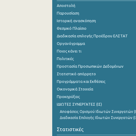
Αποστολή
Οκτωβρίου 2024
Παρουσίαση
Σεπτεμβρίου 2024
Ιστορική ανασκόπηση
Θεσμικό Πλαίσιο
Αυγούστου 2024
Διαδικασία επιλογής Προέδρου ΕΛΣΤΑΤ
Ιουλίου 2024
Οργανόγραμμα
Ποιος κάνει τι
Ιουνίου 2024
Πολιτικές
Μαΐου 2024
Προστασία Προσωπικών Δεδομένων
Στατιστικό απόρρητο
Απριλίου 2024
Προγράμματα και Εκθέσεις
Μαρτίου 2024
Οικονομικά Στοιχεία
Φεβρουαρίου 2024
Προκηρύξεις
ΙΔΙΩΤΕΣ ΣΥΝΕΡΓΑΤΕΣ (ΙΣ)
Ιανουαρίου 2024
Αποφάσεις Ορισμού Ιδιωτών Συνεργατών (Ι
Διαδικασία Επιλογής Ιδιωτών Συνεργατών (Ι
Δεκεμβρίου 2023
Στατιστικές
Νοεμβρίου 2023