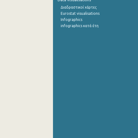
Διαδραστικοί χάρτες
Σεπτεμβρίου 2022
Eurostat visualisations
Infographics
Αυγούστου 2022
infographics κατά έτη
Ιουλίου 2022
Ιουνίου 2022
Μαΐου 2022
Απριλίου 2022
Μαρτίου 2022
Φεβρουαρίου 2022
Ιανουαρίου 2022
Δεκεμβρίου 2021
Νοεμβρίου 2021
Οκτωβρίου 2021