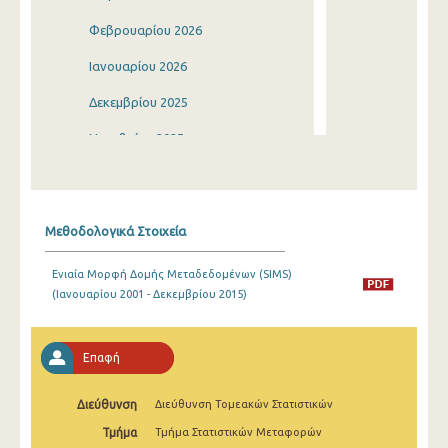
Φεβρουαρίου 2026
Ιανουαρίου 2026
Δεκεμβρίου 2025
Νοεμβρίου 2025
Οκτωβρίου 2025
Σεπτεμβρίου 2025
Μεθοδολογικά Στοιχεία
Αυγούστου 2025
Ενιαία Μορφή Δομής Μεταδεδομένων (SIMS)
Ιουλίου 2025
(Ιανουαρίου 2001 - Δεκεμβρίου 2015)
Ιουνίου 2025
Μαΐου 2025
Επαφή
Απριλίου 2025
Διεύθυνση
Διεύθυνση Τομεακών Στατιστικών
Μαρτίου 2025
Τμήμα
Τμήμα Στατιστικών Μεταφορών