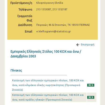
Προϊστάμενος/η
Κλεφτόγιαννη Ελπίδα
Φεβρουαρίου 2025
Τηλέφωνα
213 1353087, 213 1352187
Ιανουαρίου 2025
Γραμματεία
Δεκεμβρίου 2024
Φαξ
Διεύθυνση
Πειραιώς 46 & Επονιτών, ΤΚ 18510 ΠΕΙΡΑΙΑΣ
Νοεμβρίου 2024
Email
e.kleftogianni@statistics.gr
Οκτωβρίου 2024
Επιστροφή
Σεπτεμβρίου 2024
Εμπορικός Ελληνικός Στόλος 100 ΚΟΧ και άνω /
Αυγούστου 2024
Δεκεμβρίου 2003
Ιουλίου 2024
Πίνακας
Ιουνίου 2024
Μαΐου 2024
Κατανομή των ελληνικών εμπορικών πλοίων, 100 ΚΟΧ και
άνω, κατά κλιμάκια ολικής χωρητικότητας (Προσωρινά
Απριλίου 2024
Στοιχεία)
Κατανομή των ελληνικών εμπορικών πλοίων, 100 ΚΟΧ και
Μαρτίου 2024
άνω, κατά ομάδες ηλικιών (Προσωρινά Στοιχεία)
Φεβρουαρίου 2024