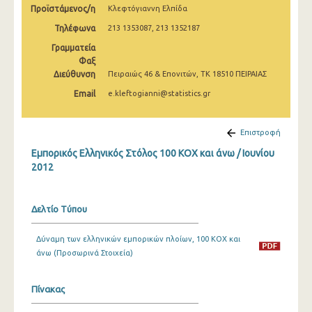
Προϊστάμενος/η
Κλεφτόγιαννη Ελπίδα
Φεβρουαρίου 2025
Τηλέφωνα
213 1353087, 213 1352187
Ιανουαρίου 2025
Γραμματεία
Δεκεμβρίου 2024
Φαξ
Διεύθυνση
Πειραιώς 46 & Επονιτών, ΤΚ 18510 ΠΕΙΡΑΙΑΣ
Νοεμβρίου 2024
Email
e.kleftogianni@statistics.gr
Οκτωβρίου 2024
Επιστροφή
Σεπτεμβρίου 2024
Εμπορικός Ελληνικός Στόλος 100 ΚΟΧ και άνω / Ιουνίου
Αυγούστου 2024
2012
Ιουλίου 2024
Δελτίο Τύπου
Ιουνίου 2024
Μαΐου 2024
Δύναμη των ελληνικών εμπορικών πλοίων, 100 ΚΟΧ και
άνω (Προσωρινά Στοιχεία)
Απριλίου 2024
Μαρτίου 2024
Πίνακας
Φεβρουαρίου 2024