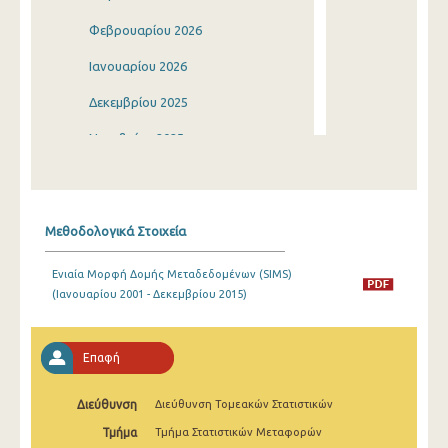
Φεβρουαρίου 2026
Ιανουαρίου 2026
Δεκεμβρίου 2025
Νοεμβρίου 2025
Οκτωβρίου 2025
Σεπτεμβρίου 2025
Μεθοδολογικά Στοιχεία
Αυγούστου 2025
Ενιαία Μορφή Δομής Μεταδεδομένων (SIMS)
Ιουλίου 2025
(Ιανουαρίου 2001 - Δεκεμβρίου 2015)
Ιουνίου 2025
Μαΐου 2025
Επαφή
Απριλίου 2025
Διεύθυνση
Διεύθυνση Τομεακών Στατιστικών
Μαρτίου 2025
Τμήμα
Τμήμα Στατιστικών Μεταφορών