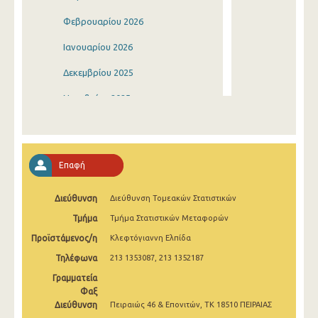
Φεβρουαρίου 2026
Ιανουαρίου 2026
Δεκεμβρίου 2025
Νοεμβρίου 2025
Οκτωβρίου 2025
Σεπτεμβρίου 2025
Επαφή
Αυγούστου 2025
Διεύθυνση
Διεύθυνση Τομεακών Στατιστικών
Ιουλίου 2025
Τμήμα
Τμήμα Στατιστικών Μεταφορών
Ιουνίου 2025
Προϊστάμενος/η
Κλεφτόγιαννη Ελπίδα
Μαΐου 2025
Τηλέφωνα
213 1353087, 213 1352187
Απριλίου 2025
Γραμματεία
Φαξ
Μαρτίου 2025
Διεύθυνση
Πειραιώς 46 & Επονιτών, ΤΚ 18510 ΠΕΙΡΑΙΑΣ