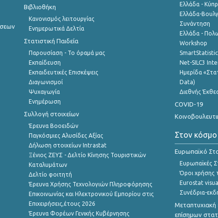
Ελλάδα - Κύπ
Βιβλιοθήκη
Ελλάδα-Βουλγ
Κανονισμός λειτουργίας
Συνάντηση
ήσεων
Ενημερωτικά Δελτία
Ελλάδα - Πολω
Στατιστική Παιδεία
Workshop
Παρουσίαση - Το όραμά μας
SmartStatisti
Εκπαίδευση
Net-SILC3 Int
Εκπαιδευτικές Επισκέψεις
Ημερίδα «Στατ
Διαγωνισμοί
Data)
Ψυχαγωγία
Διεθνής Έκθε
Ενημέρωση
COVID-19
Συλλογή στοιχείων
Κοινοβουλευτι
Έρευνα Βοοειδών
Στον κόσμο
Παγκόσμιες Αλυσίδες Αξίας
Δήλωση στοιχείων Intrastat
Ευρωπαϊκό Στα
Ξένιος ΖΕΥΣ - Δελτίο Κίνησης Τουριστικών
Ευρωπαϊκές Στ
Καταλυμάτων
Όροι χρήσης 
Δελτίο φοιτητή
Eurostat visua
Έρευνα Χρήσης Τεχνολογιών Πληροφόρησης
Συνέδρια-εκδ
Επικοινωνίας και Ηλεκτρονικού Εμπορίου στις
Επιχειρήσεις,έτους 2026
Μεταπτυχιακή 
Έρευνα Φορέων Γενικής Κυβέρνησης
επίσημων στατ