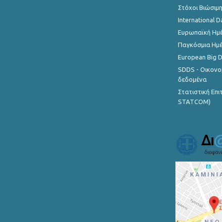
Στόχοι Βιώσιμ
International D
Ευρωπαϊκή Ημέ
Παγκόσμια Ημέ
European Big 
SDDS - Οικονο
δεδομένα
Στατιστική Επ
STATCOM)