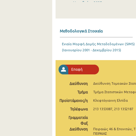
Νοεμβρίου 2025
Οκτωβρίου 2025
Σεπτεμβρίου 2025
Μεθοδολογικά Στοιχεία
Αυγούστου 2025
Ενιαία Μορφή Δομής Μεταδεδομένων (SIMS)
Ιουλίου 2025
(Ιανουαρίου 2001 - Δεκεμβρίου 2015)
Ιουνίου 2025
Μαΐου 2025
Επαφή
Απριλίου 2025
Διεύθυνση
Διεύθυνση Τομεακών Στατ
Μαρτίου 2025
Τμήμα
Τμήμα Στατιστικών Μετα
Προϊστάμενος/η
Κλεφτόγιαννη Ελπίδα
Φεβρουαρίου 2025
Τηλέφωνα
213 1353087, 213 1352187
Ιανουαρίου 2025
Γραμματεία
Δεκεμβρίου 2024
Φαξ
Διεύθυνση
Πειραιώς 46 & Επονιτών, Τ
Νοεμβρίου 2024
ΠΕΙΡΑΙΑΣ