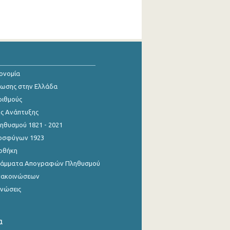
κονομία
ίωσης στην Ελλάδα
ριθμούς
ης Ανάπτυξης
θυσμού 1821 - 2021
οσφύγων 1923
οθήκη
γράμματα Απογραφών Πληθυσμού
νακοινώσεων
ινώσεις
α