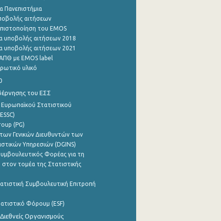
α Πανεπιστήμια
ποβολής αιτήσεων
η πιστοποίηση του EMOS
α υποβολής αιτήσεων 2018
α υποβολής αιτήσεων 2021
ΑΠΘ με EMOS label
ρωτικό υλικό
0
βέρνησης του ΕΣΣ
 Ευρωπαϊκού Στατιστικού
ESSC)
roup (PG)
των Γενικών Διευθυντών των
ιστικών Υπηρεσιών (DGINS)
υμβουλευτικός Φορέας για τη
 στον τομέα της Στατιστικής
ατιστική Συμβουλευτική Επιτροπή
ατιστικό Φόρουμ (ESF)
 Διεθνείς Οργανισμούς