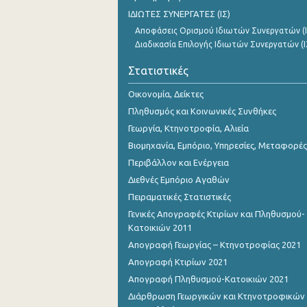
Οκτωβρίου 2023
ΙΔΙΩΤΕΣ ΣΥΝΕΡΓΑΤΕΣ (ΙΣ)
Αποφάσεις Ορισμού Ιδιωτών Συνεργατών (Ι
Σεπτεμβρίου 2023
Διαδικασία Επιλογής Ιδιωτών Συνεργατών (Ι
Αυγούστου 2023
Στατιστικές
Ιουλίου 2023
Οικονομία, Δείκτες
Ιουνίου 2023
Πληθυσμός και Κοινωνικές Συνθήκες
Γεωργία, Κτηνοτροφία, Αλιεία
Μαΐου 2023
Βιομηχανία, Εμπόριο, Υπηρεσίες, Μεταφορές
Απριλίου 2023
Περιβάλλον και Ενέργεια
Διεθνές Εμπόριο Αγαθών
Μαρτίου 2023
Πειραματικές Στατιστικές
Φεβρουαρίου 2023
Γενικές Απογραφές Κτιρίων και Πληθυσμού-
Κατοικιών 2011
Ιανουαρίου 2023
Απογραφή Γεωργίας – Κτηνοτροφίας 2021
Δεκεμβρίου 2022
Απογραφή Κτιρίων 2021
Απογραφή Πληθυσμού-Κατοικιών 2021
Νοεμβρίου 2022
Διάρθρωση Γεωργικών και Κτηνοτροφικών
Οκτωβρίου 2022