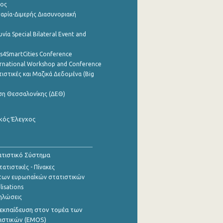
ρος
αρία-Διμερής Διασυνοριακή
νία Special Bilateral Event and
cs4SmartCities Conference
ernational Workshop and Conference
ιστικές και Μαζικά Δεδομένα (Big
ση Θεσσαλονίκης (ΔΕΘ)
κός Έλεγχος
τιστικό Σύστημα
ατιστικές - Πίνακες
των ευρωπαΪκών στατιστικών
lisations
ηλώσεις
εκπαίδευση στον τομέα των
ιστικών (EMOS)