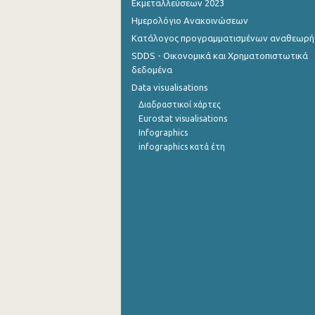
Εκμεταλλεύσεων 2023
Ημερολόγιο Ανακοινώσεων
Σεπτεμβρίου 2022
Κατάλογος προγραμματισμένων αναθεωρ
Αυγούστου 2022
SDDS - Οικονομικά και Χρηματοπιστωτικά
δεδομένα
Ιουλίου 2022
Data visualisations
Ιουνίου 2022
Διαδραστικοί χάρτες
Eurostat visualisations
Μαΐου 2022
Infographics
infographics κατά έτη
Απριλίου 2022
Μαρτίου 2022
Φεβρουαρίου 2022
Ιανουαρίου 2022
Δεκεμβρίου 2021
Νοεμβρίου 2021
Οκτωβρίου 2021