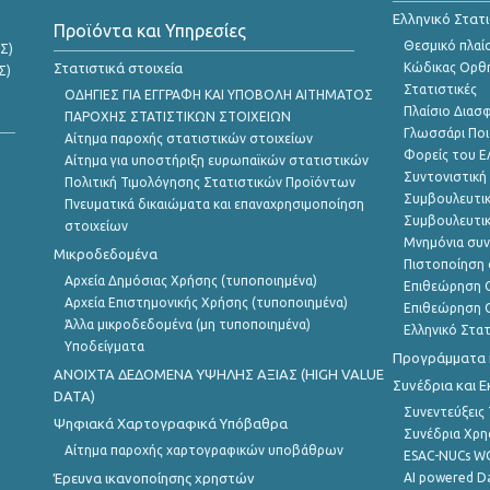
Ελληνικό Στατ
Προϊόντα και Υπηρεσίες
Θεσμικό πλαί
Σ)
Στατιστικά στοιχεία
Κώδικας Ορθή
Σ)
Στατιστικές
ΟΔΗΓΙΕΣ ΓΙΑ ΕΓΓΡΑΦΗ ΚΑΙ ΥΠΟΒΟΛΗ ΑΙΤΗΜΑΤΟΣ
Πλαίσιο Διασ
ΠΑΡΟΧΗΣ ΣΤΑΤΙΣΤΙΚΩΝ ΣΤΟΙΧΕΙΩΝ
Γλωσσάρι Ποι
Αίτημα παροχής στατιστικών στοιχείων
Φορείς του 
Αίτημα για υποστήριξη ευρωπαϊκών στατιστικών
Συντονιστική
Πολιτική Τιμολόγησης Στατιστικών Προϊόντων
Συμβουλευτικ
Πνευματικά δικαιώματα και επαναχρησιμοποίηση
Συμβουλευτικ
στοιχείων
Μνημόνια συν
Μικροδεδομένα
Πιστοποίηση 
Αρχεία Δημόσιας Χρήσης (τυποποιημένα)
Επιθεώρηση Ο
Αρχεία Επιστημονικής Χρήσης (τυποποιημένα)
Επιθεώρηση Ο
Άλλα μικροδεδομένα (μη τυποποιημένα)
Ελληνικό Στα
Υποδείγματα
Προγράμματα κ
ANOIXTA ΔΕΔΟΜΕΝΑ ΥΨΗΛΗΣ ΑΞΙΑΣ (HIGH VALUE
Συνέδρια και 
DATA)
Συνεντεύξεις
Ψηφιακά Χαρτογραφικά Υπόβαθρα
Συνέδρια Χρ
Αίτημα παροχής χαρτογραφικών υποβάθρων
ESAC-NUCs 
Έρευνα ικανοποίησης χρηστών
AI powered Dat