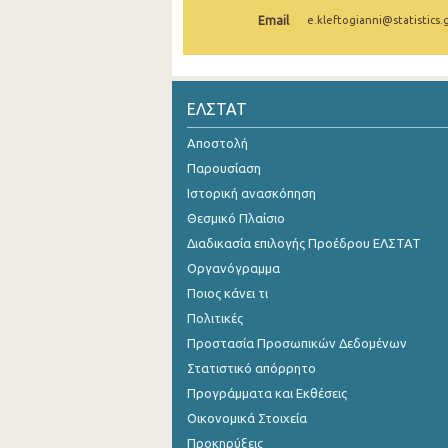
Email
e.kleftogianni@statistics.
Οκτωβρίου 2024
Σεπτεμβρίου 2024
Αυγούστου 2024
ΕΛΣΤΑΤ
Ιουλίου 2024
Αποστολή
Παρουσίαση
Ιουνίου 2024
Ιστορική ανασκόπηση
Μαΐου 2024
Θεσμικό Πλαίσιο
Διαδικασία επιλογής Προέδρου ΕΛΣΤΑΤ
Απριλίου 2024
Οργανόγραμμα
Μαρτίου 2024
Ποιος κάνει τι
Φεβρουαρίου 2024
Πολιτικές
Προστασία Προσωπικών Δεδομένων
Ιανουαρίου 2024
Στατιστικό απόρρητο
Δεκεμβρίου 2023
Προγράμματα και Εκθέσεις
Οικονομικά Στοιχεία
Νοεμβρίου 2023
Προκηρύξεις