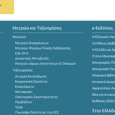
gr
Μητρώα και Ταξινομήσεις
e-Εκδόσεις
Μητρώα
Η Ελληνική Οι
Μητρώα Επιχειρήσεων
Συνθήκες Διαβ
Μητρώο Φορέων Γενικής Κυβέρνησης
Η Ελλάδα με Α
ESA 2010
Στόχοι Βιώσιμ
Διοικητικές Μεταβολές
Απογραφές Πλη
Μητρώο Δήμων, Κοινοτήτων & Οικισμών
Απογραφή Πρ
Ταξινομήσεις
Ψηφιακή Βιβλι
Ατομική Κατανάλωση
Βιομηχανικά Προϊόντα
Ιστορικά Δια
Επαγγέλματα
Ημερολόγιο Α
Μεταφορές
Νέα και Ανακο
Οικονομικές δραστηριότητες
Εκθέσεις SDDS
Περιβάλλον
Υγεία
Στην Ελλάδ
Γλωσσάρι Ποιότητας του ΕΣΣ