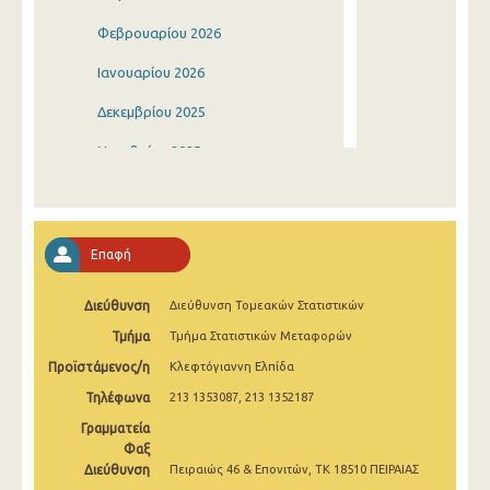
Φεβρουαρίου 2026
Ιανουαρίου 2026
Δεκεμβρίου 2025
Νοεμβρίου 2025
Οκτωβρίου 2025
Σεπτεμβρίου 2025
Επαφή
Αυγούστου 2025
Διεύθυνση
Διεύθυνση Τομεακών Στατιστικών
Ιουλίου 2025
Τμήμα
Τμήμα Στατιστικών Μεταφορών
Ιουνίου 2025
Προϊστάμενος/η
Κλεφτόγιαννη Ελπίδα
Μαΐου 2025
Τηλέφωνα
213 1353087, 213 1352187
Απριλίου 2025
Γραμματεία
Φαξ
Μαρτίου 2025
Διεύθυνση
Πειραιώς 46 & Επονιτών, ΤΚ 18510 ΠΕΙΡΑΙΑΣ