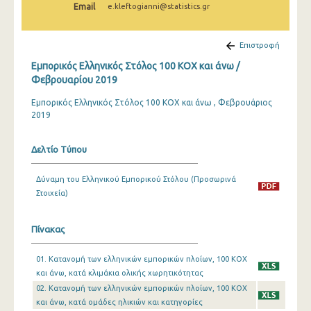
Email
e.kleftogianni@statistics.gr
Φεβρουαρίου 2025
Ιανουαρίου 2025
Επιστροφή
Δεκεμβρίου 2024
Εμπορικός Ελληνικός Στόλος 100 ΚΟΧ και άνω /
Φεβρουαρίου 2019
Νοεμβρίου 2024
Εμπορικός Ελληνικός Στόλος 100 ΚΟΧ και άνω , Φεβρουάριος
Οκτωβρίου 2024
2019
Σεπτεμβρίου 2024
Δελτίο Τύπου
Αυγούστου 2024
Δύναμη του Ελληνικού Εμπορικού Στόλου (Προσωρινά
Ιουλίου 2024
Στοιχεία)
Ιουνίου 2024
Πίνακας
Μαΐου 2024
01. Κατανομή των ελληνικών εμπορικών πλοίων, 100 ΚΟΧ
Απριλίου 2024
και άνω, κατά κλιμάκια ολικής χωρητικότητας
Μαρτίου 2024
02. Κατανομή των ελληνικών εμπορικών πλοίων, 100 ΚΟΧ
και άνω, κατά ομάδες ηλικιών και κατηγορίες
Φεβρουαρίου 2024