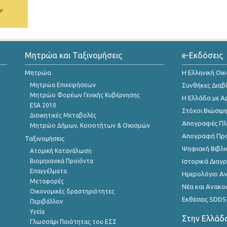
gr
Μητρώα και Ταξινομήσεις
e-Εκδόσεις
Μητρώα
Η Ελληνική Οι
Μητρώα Επιχειρήσεων
Συνθήκες Διαβ
Μητρώο Φορέων Γενικής Κυβέρνησης
Η Ελλάδα με Α
ESA 2010
Στόχοι Βιώσιμ
Διοικητικές Μεταβολές
Απογραφές Πλη
Μητρώο Δήμων, Κοινοτήτων & Οικισμών
Απογραφή Πρ
Ταξινομήσεις
Ψηφιακή Βιβλι
Ατομική Κατανάλωση
Βιομηχανικά Προϊόντα
Ιστορικά Δια
Επαγγέλματα
Ημερολόγιο Α
Μεταφορές
Νέα και Ανακο
Οικονομικές δραστηριότητες
Εκθέσεις SDDS
Περιβάλλον
Υγεία
Στην Ελλάδ
Γλωσσάρι Ποιότητας του ΕΣΣ