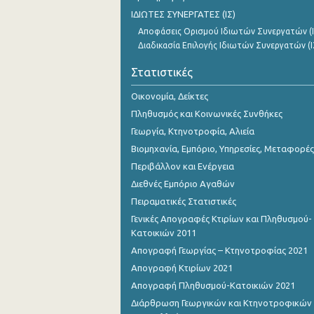
Οκτωβρίου 2023
ΙΔΙΩΤΕΣ ΣΥΝΕΡΓΑΤΕΣ (ΙΣ)
Αποφάσεις Ορισμού Ιδιωτών Συνεργατών (Ι
Σεπτεμβρίου 2023
Διαδικασία Επιλογής Ιδιωτών Συνεργατών (Ι
Αυγούστου 2023
Στατιστικές
Ιουλίου 2023
Οικονομία, Δείκτες
Ιουνίου 2023
Πληθυσμός και Κοινωνικές Συνθήκες
Γεωργία, Κτηνοτροφία, Αλιεία
Μαΐου 2023
Βιομηχανία, Εμπόριο, Υπηρεσίες, Μεταφορές
Απριλίου 2023
Περιβάλλον και Ενέργεια
Διεθνές Εμπόριο Αγαθών
Μαρτίου 2023
Πειραματικές Στατιστικές
Φεβρουαρίου 2023
Γενικές Απογραφές Κτιρίων και Πληθυσμού-
Κατοικιών 2011
Ιανουαρίου 2023
Απογραφή Γεωργίας – Κτηνοτροφίας 2021
Δεκεμβρίου 2022
Απογραφή Κτιρίων 2021
Απογραφή Πληθυσμού-Κατοικιών 2021
Νοεμβρίου 2022
Διάρθρωση Γεωργικών και Κτηνοτροφικών
Οκτωβρίου 2022