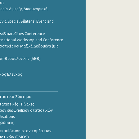
ρος
αρία-Διμερής Διασυνοριακή
νία Special Bilateral Event and
cs4SmartCities Conference
ernational Workshop and Conference
ιστικές και Μαζικά Δεδομένα (Big
ση Θεσσαλονίκης (ΔΕΘ)
κός Έλεγχος
τιστικό Σύστημα
ατιστικές - Πίνακες
των ευρωπαΪκών στατιστικών
lisations
ηλώσεις
εκπαίδευση στον τομέα των
ιστικών (EMOS)