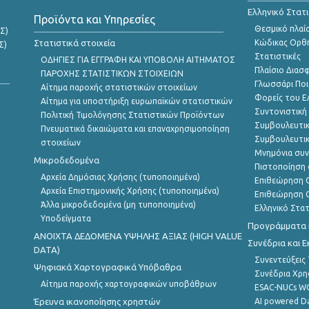
Ελληνικό Στατ
Προϊόντα και Υπηρεσίες
Θεσμικό πλαί
Σ)
Στατιστικά στοιχεία
Κώδικας Ορθή
Σ)
Στατιστικές
ΟΔΗΓΙΕΣ ΓΙΑ ΕΓΓΡΑΦΗ ΚΑΙ ΥΠΟΒΟΛΗ ΑΙΤΗΜΑΤΟΣ
Πλαίσιο Διασ
ΠΑΡΟΧΗΣ ΣΤΑΤΙΣΤΙΚΩΝ ΣΤΟΙΧΕΙΩΝ
Γλωσσάρι Ποι
Αίτημα παροχής στατιστικών στοιχείων
Φορείς του 
Αίτημα για υποστήριξη ευρωπαϊκών στατιστικών
Συντονιστική
Πολιτική Τιμολόγησης Στατιστικών Προϊόντων
Συμβουλευτικ
Πνευματικά δικαιώματα και επαναχρησιμοποίηση
Συμβουλευτικ
στοιχείων
Μνημόνια συν
Μικροδεδομένα
Πιστοποίηση 
Αρχεία Δημόσιας Χρήσης (τυποποιημένα)
Επιθεώρηση Ο
Αρχεία Επιστημονικής Χρήσης (τυποποιημένα)
Επιθεώρηση Ο
Άλλα μικροδεδομένα (μη τυποποιημένα)
Ελληνικό Στα
Υποδείγματα
Προγράμματα κ
ANOIXTA ΔΕΔΟΜΕΝΑ ΥΨΗΛΗΣ ΑΞΙΑΣ (HIGH VALUE
Συνέδρια και 
DATA)
Συνεντεύξεις
Ψηφιακά Χαρτογραφικά Υπόβαθρα
Συνέδρια Χρ
Αίτημα παροχής χαρτογραφικών υποβάθρων
ESAC-NUCs 
Έρευνα ικανοποίησης χρηστών
AI powered Dat