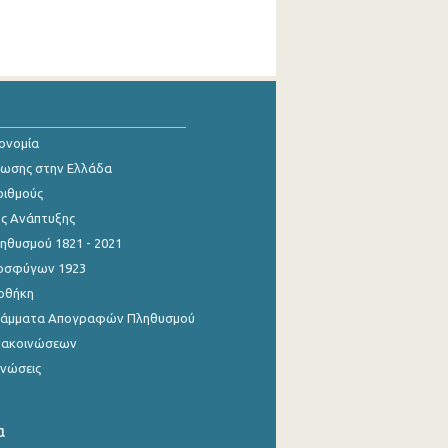
κονομία
ίωσης στην Ελλάδα
ριθμούς
ης Ανάπτυξης
θυσμού 1821 - 2021
οσφύγων 1923
οθήκη
γράμματα Απογραφών Πληθυσμού
νακοινώσεων
ινώσεις
α