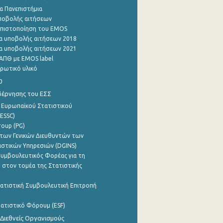
α Πανεπιστήμια
ποβολής αιτήσεων
η πιστοποίηση του EMOS
α υποβολής αιτήσεων 2018
α υποβολής αιτήσεων 2021
ΑΠΘ με EMOS label
ρωτικό υλικό
0
βέρνησης του ΕΣΣ
 Ευρωπαϊκού Στατιστικού
ESSC)
roup (PG)
των Γενικών Διευθυντών των
ιστικών Υπηρεσιών (DGINS)
υμβουλευτικός Φορέας για τη
 στον τομέα της Στατιστικής
ατιστική Συμβουλευτική Επιτροπή
ατιστικό Φόρουμ (ESF)
 Διεθνείς Οργανισμούς