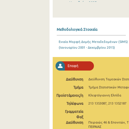
Νοεμβρίου 2025
Οκτωβρίου 2025
Σεπτεμβρίου 2025
Μεθοδολογικά Στοιχεία
Αυγούστου 2025
Ενιαία Μορφή Δομής Μεταδεδομένων (SIMS)
Ιουλίου 2025
(Ιανουαρίου 2001 - Δεκεμβρίου 2015)
Ιουνίου 2025
Μαΐου 2025
Επαφή
Απριλίου 2025
Διεύθυνση
Διεύθυνση Τομεακών Στατ
Μαρτίου 2025
Τμήμα
Τμήμα Στατιστικών Μετα
Προϊστάμενος/η
Κλεφτόγιαννη Ελπίδα
Φεβρουαρίου 2025
Τηλέφωνα
213 1353087, 213 1352187
Ιανουαρίου 2025
Γραμματεία
Δεκεμβρίου 2024
Φαξ
Διεύθυνση
Πειραιώς 46 & Επονιτών, Τ
Νοεμβρίου 2024
ΠΕΙΡΑΙΑΣ