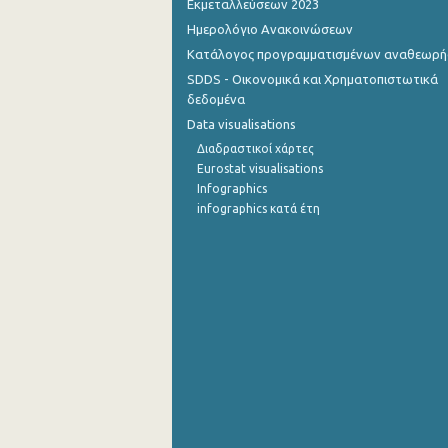
Εκμεταλλεύσεων 2023
Ημερολόγιο Ανακοινώσεων
Σεπτεμβρίου 2022
Κατάλογος προγραμματισμένων αναθεωρ
Αυγούστου 2022
SDDS - Οικονομικά και Χρηματοπιστωτικά
δεδομένα
Ιουλίου 2022
Data visualisations
Ιουνίου 2022
Διαδραστικοί χάρτες
Eurostat visualisations
Μαΐου 2022
Infographics
infographics κατά έτη
Απριλίου 2022
Μαρτίου 2022
Φεβρουαρίου 2022
Ιανουαρίου 2022
Δεκεμβρίου 2021
Νοεμβρίου 2021
Οκτωβρίου 2021