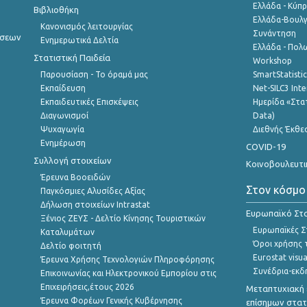
Ελλάδα - Κύπ
Βιβλιοθήκη
Ελλάδα-Βουλγ
Κανονισμός λειτουργίας
Συνάντηση
ήσεων
Ενημερωτικά Δελτία
Ελλάδα - Πολω
Στατιστική Παιδεία
Workshop
Παρουσίαση - Το όραμά μας
SmartStatisti
Εκπαίδευση
Net-SILC3 Int
Εκπαιδευτικές Επισκέψεις
Ημερίδα «Στατ
Διαγωνισμοί
Data)
Ψυχαγωγία
Διεθνής Έκθε
Ενημέρωση
COVID-19
Συλλογή στοιχείων
Κοινοβουλευτι
Έρευνα Βοοειδών
Στον κόσμο
Παγκόσμιες Αλυσίδες Αξίας
Δήλωση στοιχείων Intrastat
Ευρωπαϊκό Στα
Ξένιος ΖΕΥΣ - Δελτίο Κίνησης Τουριστικών
Ευρωπαϊκές Στ
Καταλυμάτων
Όροι χρήσης 
Δελτίο φοιτητή
Eurostat visua
Έρευνα Χρήσης Τεχνολογιών Πληροφόρησης
Συνέδρια-εκδ
Επικοινωνίας και Ηλεκτρονικού Εμπορίου στις
Επιχειρήσεις,έτους 2026
Μεταπτυχιακή 
Έρευνα Φορέων Γενικής Κυβέρνησης
επίσημων στατ