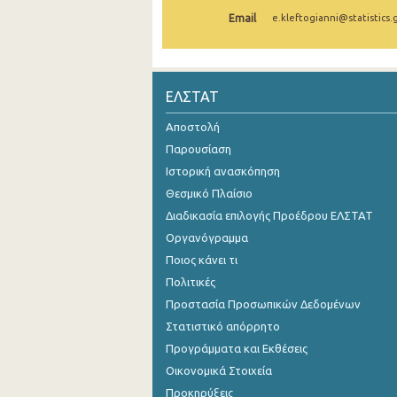
Email
e.kleftogianni@statistics.
Οκτωβρίου 2024
Σεπτεμβρίου 2024
Αυγούστου 2024
ΕΛΣΤΑΤ
Ιουλίου 2024
Αποστολή
Παρουσίαση
Ιουνίου 2024
Ιστορική ανασκόπηση
Μαΐου 2024
Θεσμικό Πλαίσιο
Διαδικασία επιλογής Προέδρου ΕΛΣΤΑΤ
Απριλίου 2024
Οργανόγραμμα
Μαρτίου 2024
Ποιος κάνει τι
Φεβρουαρίου 2024
Πολιτικές
Προστασία Προσωπικών Δεδομένων
Ιανουαρίου 2024
Στατιστικό απόρρητο
Δεκεμβρίου 2023
Προγράμματα και Εκθέσεις
Οικονομικά Στοιχεία
Νοεμβρίου 2023
Προκηρύξεις