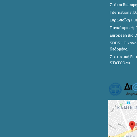
Στόχοι Βιώσιμ
International D
Ευρωπαϊκή Ημέ
Παγκόσμια Ημέ
European Big 
SDDS - Οικονο
δεδομένα
Στατιστική Επ
STATCOM)