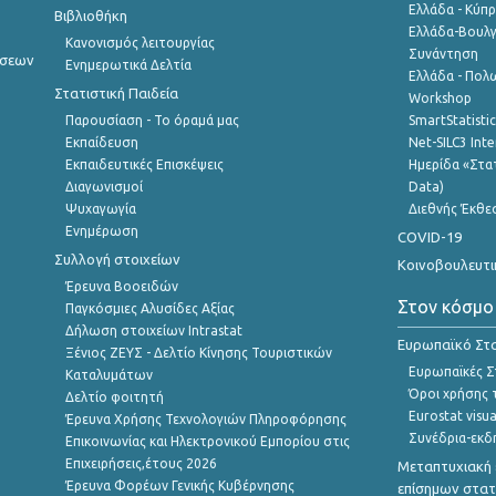
Ελλάδα - Κύπ
Βιβλιοθήκη
Ελλάδα-Βουλγ
Κανονισμός λειτουργίας
Συνάντηση
ήσεων
Ενημερωτικά Δελτία
Ελλάδα - Πολω
Στατιστική Παιδεία
Workshop
Παρουσίαση - Το όραμά μας
SmartStatisti
Εκπαίδευση
Net-SILC3 Int
Εκπαιδευτικές Επισκέψεις
Ημερίδα «Στατ
Διαγωνισμοί
Data)
Ψυχαγωγία
Διεθνής Έκθε
Ενημέρωση
COVID-19
Συλλογή στοιχείων
Κοινοβουλευτι
Έρευνα Βοοειδών
Στον κόσμο
Παγκόσμιες Αλυσίδες Αξίας
Δήλωση στοιχείων Intrastat
Ευρωπαϊκό Στα
Ξένιος ΖΕΥΣ - Δελτίο Κίνησης Τουριστικών
Ευρωπαϊκές Στ
Καταλυμάτων
Όροι χρήσης 
Δελτίο φοιτητή
Eurostat visua
Έρευνα Χρήσης Τεχνολογιών Πληροφόρησης
Συνέδρια-εκδ
Επικοινωνίας και Ηλεκτρονικού Εμπορίου στις
Επιχειρήσεις,έτους 2026
Μεταπτυχιακή 
Έρευνα Φορέων Γενικής Κυβέρνησης
επίσημων στατ