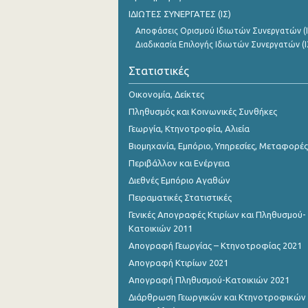
Οκτωβρίου 2023
ΙΔΙΩΤΕΣ ΣΥΝΕΡΓΑΤΕΣ (ΙΣ)
Αποφάσεις Ορισμού Ιδιωτών Συνεργατών (Ι
Σεπτεμβρίου 2023
Διαδικασία Επιλογής Ιδιωτών Συνεργατών (Ι
Αυγούστου 2023
Στατιστικές
Ιουλίου 2023
Οικονομία, Δείκτες
Ιουνίου 2023
Πληθυσμός και Κοινωνικές Συνθήκες
Γεωργία, Κτηνοτροφία, Αλιεία
Μαΐου 2023
Βιομηχανία, Εμπόριο, Υπηρεσίες, Μεταφορές
Απριλίου 2023
Περιβάλλον και Ενέργεια
Διεθνές Εμπόριο Αγαθών
Μαρτίου 2023
Πειραματικές Στατιστικές
Φεβρουαρίου 2023
Γενικές Απογραφές Κτιρίων και Πληθυσμού-
Κατοικιών 2011
Ιανουαρίου 2023
Απογραφή Γεωργίας – Κτηνοτροφίας 2021
Δεκεμβρίου 2022
Απογραφή Κτιρίων 2021
Απογραφή Πληθυσμού-Κατοικιών 2021
Νοεμβρίου 2022
Διάρθρωση Γεωργικών και Κτηνοτροφικών
Οκτωβρίου 2022