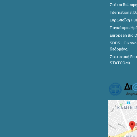
Στόχοι Βιώσιμ
International D
Ευρωπαϊκή Ημέ
Παγκόσμια Ημέ
European Big 
SDDS - Οικονο
δεδομένα
Στατιστική Επ
STATCOM)