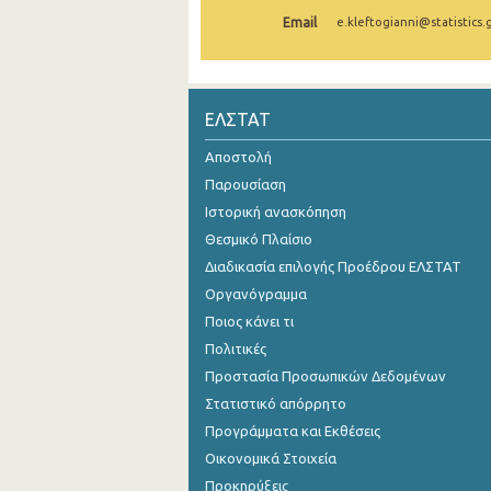
Email
e.kleftogianni@statistics.
Οκτωβρίου 2024
Σεπτεμβρίου 2024
Αυγούστου 2024
ΕΛΣΤΑΤ
Ιουλίου 2024
Αποστολή
Παρουσίαση
Ιουνίου 2024
Ιστορική ανασκόπηση
Μαΐου 2024
Θεσμικό Πλαίσιο
Διαδικασία επιλογής Προέδρου ΕΛΣΤΑΤ
Απριλίου 2024
Οργανόγραμμα
Μαρτίου 2024
Ποιος κάνει τι
Φεβρουαρίου 2024
Πολιτικές
Προστασία Προσωπικών Δεδομένων
Ιανουαρίου 2024
Στατιστικό απόρρητο
Δεκεμβρίου 2023
Προγράμματα και Εκθέσεις
Οικονομικά Στοιχεία
Νοεμβρίου 2023
Προκηρύξεις