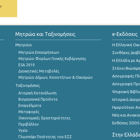
gr
Μητρώα και Ταξινομήσεις
e-Εκδόσεις
Μητρώα
Η Ελληνική Οι
Μητρώα Επιχειρήσεων
Συνθήκες Διαβ
Μητρώο Φορέων Γενικής Κυβέρνησης
Η Ελλάδα με Α
ESA 2010
Στόχοι Βιώσιμ
Διοικητικές Μεταβολές
Απογραφές Πλη
Μητρώο Δήμων, Κοινοτήτων & Οικισμών
Απογραφή Πρ
Ταξινομήσεις
Ψηφιακή Βιβλι
Ατομική Κατανάλωση
Βιομηχανικά Προϊόντα
Ιστορικά Δια
Επαγγέλματα
Ημερολόγιο Α
Μεταφορές
Νέα και Ανακο
Οικονομικές δραστηριότητες
Εκθέσεις SDDS
Περιβάλλον
Υγεία
Στην Ελλάδ
Γλωσσάρι Ποιότητας του ΕΣΣ