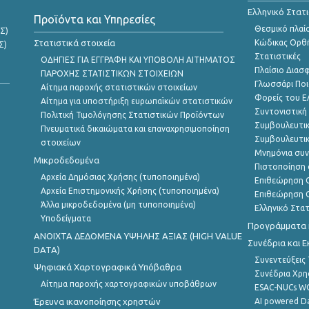
Ελληνικό Στατ
Προϊόντα και Υπηρεσίες
Θεσμικό πλαί
Σ)
Στατιστικά στοιχεία
Κώδικας Ορθή
Σ)
Στατιστικές
ΟΔΗΓΙΕΣ ΓΙΑ ΕΓΓΡΑΦΗ ΚΑΙ ΥΠΟΒΟΛΗ ΑΙΤΗΜΑΤΟΣ
Πλαίσιο Διασ
ΠΑΡΟΧΗΣ ΣΤΑΤΙΣΤΙΚΩΝ ΣΤΟΙΧΕΙΩΝ
Γλωσσάρι Ποι
Αίτημα παροχής στατιστικών στοιχείων
Φορείς του 
Αίτημα για υποστήριξη ευρωπαϊκών στατιστικών
Συντονιστική
Πολιτική Τιμολόγησης Στατιστικών Προϊόντων
Συμβουλευτικ
Πνευματικά δικαιώματα και επαναχρησιμοποίηση
Συμβουλευτικ
στοιχείων
Μνημόνια συν
Μικροδεδομένα
Πιστοποίηση 
Αρχεία Δημόσιας Χρήσης (τυποποιημένα)
Επιθεώρηση Ο
Αρχεία Επιστημονικής Χρήσης (τυποποιημένα)
Επιθεώρηση Ο
Άλλα μικροδεδομένα (μη τυποποιημένα)
Ελληνικό Στα
Υποδείγματα
Προγράμματα κ
ANOIXTA ΔΕΔΟΜΕΝΑ ΥΨΗΛΗΣ ΑΞΙΑΣ (HIGH VALUE
Συνέδρια και 
DATA)
Συνεντεύξεις
Ψηφιακά Χαρτογραφικά Υπόβαθρα
Συνέδρια Χρ
Αίτημα παροχής χαρτογραφικών υποβάθρων
ESAC-NUCs 
Έρευνα ικανοποίησης χρηστών
AI powered Dat