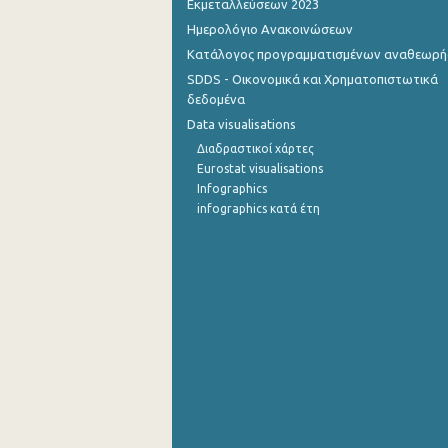
Εκμεταλλεύσεων 2023
Ημερολόγιο Ανακοινώσεων
Σεπτεμβρίου 2022
Κατάλογος προγραμματισμένων αναθεωρ
Αυγούστου 2022
SDDS - Οικονομικά και Χρηματοπιστωτικά
δεδομένα
Ιουλίου 2022
Data visualisations
Ιουνίου 2022
Διαδραστικοί χάρτες
Eurostat visualisations
Μαΐου 2022
Infographics
infographics κατά έτη
Απριλίου 2022
Μαρτίου 2022
Φεβρουαρίου 2022
Ιανουαρίου 2022
Δεκεμβρίου 2021
Νοεμβρίου 2021
Οκτωβρίου 2021