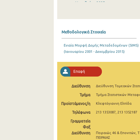
Νοεμβρίου 2025
Οκτωβρίου 2025
Σεπτεμβρίου 2025
Μεθοδολογικά Στοιχεία
Αυγούστου 2025
Ενιαία Μορφή Δομής Μεταδεδομένων (SIMS)
Ιουλίου 2025
(Ιανουαρίου 2001 - Δεκεμβρίου 2015)
Ιουνίου 2025
Μαΐου 2025
Επαφή
Απριλίου 2025
Διεύθυνση
Διεύθυνση Τομεακών Στατ
Μαρτίου 2025
Τμήμα
Τμήμα Στατιστικών Μετα
Προϊστάμενος/η
Κλεφτόγιαννη Ελπίδα
Φεβρουαρίου 2025
Τηλέφωνα
213 1353087, 213 1352187
Ιανουαρίου 2025
Γραμματεία
Δεκεμβρίου 2024
Φαξ
Διεύθυνση
Πειραιώς 46 & Επονιτών, Τ
Νοεμβρίου 2024
ΠΕΙΡΑΙΑΣ