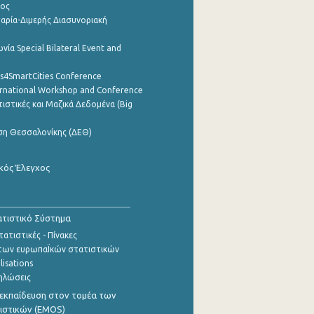
ρος
αρία-Διμερής Διασυνοριακή
νία Special Bilateral Event and
cs4SmartCities Conference
ernational Workshop and Conference
ιστικές και Μαζικά Δεδομένα (Big
ση Θεσσαλονίκης (ΔΕΘ)
κός Έλεγχος
τιστικό Σύστημα
ατιστικές - Πίνακες
των ευρωπαΪκών στατιστικών
lisations
ηλώσεις
εκπαίδευση στον τομέα των
ιστικών (EMOS)