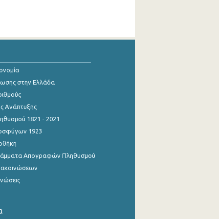
κονομία
ίωσης στην Ελλάδα
ριθμούς
ης Ανάπτυξης
θυσμού 1821 - 2021
οσφύγων 1923
οθήκη
γράμματα Απογραφών Πληθυσμού
νακοινώσεων
ινώσεις
α