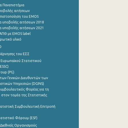
α Πανεπιστήμια
ποβολής αιτήσεων
η πιστοποίηση του EMOS
α υποβολής αιτήσεων 2018
α υποβολής αιτήσεων 2021
ΑΠΘ με EMOS label
ρωτικό υλικό
0
βέρνησης του ΕΣΣ
 Ευρωπαϊκού Στατιστικού
ESSC)
roup (PG)
των Γενικών Διευθυντών των
ιστικών Υπηρεσιών (DGINS)
υμβουλευτικός Φορέας για τη
 στον τομέα της Στατιστικής
ατιστική Συμβουλευτική Επιτροπή
ατιστικό Φόρουμ (ESF)
 Διεθνείς Οργανισμούς