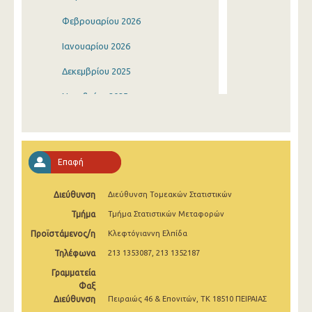
Φεβρουαρίου 2026
Ιανουαρίου 2026
Δεκεμβρίου 2025
Νοεμβρίου 2025
Οκτωβρίου 2025
Σεπτεμβρίου 2025
Επαφή
Αυγούστου 2025
Διεύθυνση
Διεύθυνση Τομεακών Στατιστικών
Ιουλίου 2025
Τμήμα
Τμήμα Στατιστικών Μεταφορών
Ιουνίου 2025
Προϊστάμενος/η
Κλεφτόγιαννη Ελπίδα
Μαΐου 2025
Τηλέφωνα
213 1353087, 213 1352187
Απριλίου 2025
Γραμματεία
Φαξ
Μαρτίου 2025
Διεύθυνση
Πειραιώς 46 & Επονιτών, ΤΚ 18510 ΠΕΙΡΑΙΑΣ