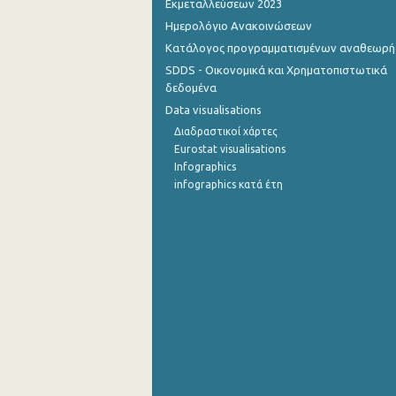
Εκμεταλλεύσεων 2023
Ημερολόγιο Ανακοινώσεων
Σεπτεμβρίου 2022
Κατάλογος προγραμματισμένων αναθεωρ
Αυγούστου 2022
SDDS - Οικονομικά και Χρηματοπιστωτικά
δεδομένα
Ιουλίου 2022
Data visualisations
Ιουνίου 2022
Διαδραστικοί χάρτες
Eurostat visualisations
Μαΐου 2022
Infographics
infographics κατά έτη
Απριλίου 2022
Μαρτίου 2022
Φεβρουαρίου 2022
Ιανουαρίου 2022
Δεκεμβρίου 2021
Νοεμβρίου 2021
Οκτωβρίου 2021