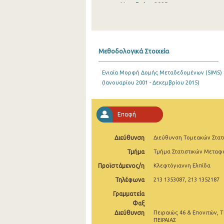
Νοεμβρίου 2025
Οκτωβρίου 2025
Σεπτεμβρίου 2025
Μεθοδολογικά Στοιχεία
Αυγούστου 2025
Ενιαία Μορφή Δομής Μεταδεδομένων (SIMS)
Ιουλίου 2025
(Ιανουαρίου 2001 - Δεκεμβρίου 2015)
Ιουνίου 2025
Μαΐου 2025
Επαφή
Απριλίου 2025
Διεύθυνση
Διεύθυνση Τομεακών Στατ
Μαρτίου 2025
Τμήμα
Τμήμα Στατιστικών Μετα
Προϊστάμενος/η
Κλεφτόγιαννη Ελπίδα
Φεβρουαρίου 2025
Τηλέφωνα
213 1353087, 213 1352187
Ιανουαρίου 2025
Γραμματεία
Δεκεμβρίου 2024
Φαξ
Διεύθυνση
Πειραιώς 46 & Επονιτών, Τ
Νοεμβρίου 2024
ΠΕΙΡΑΙΑΣ