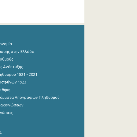
κονομία
ίωσης στην Ελλάδα
ριθμούς
ης Ανάπτυξης
θυσμού 1821 - 2021
οσφύγων 1923
οθήκη
γράμματα Απογραφών Πληθυσμού
νακοινώσεων
ινώσεις
α