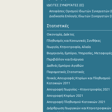
Οκτωβρίου 2023
ΙΔΙΩΤΕΣ ΣΥΝΕΡΓΑΤΕΣ (ΙΣ)
Αποφάσεις Ορισμού Ιδιωτών Συνεργατών (Ι
Σεπτεμβρίου 2023
Διαδικασία Επιλογής Ιδιωτών Συνεργατών (Ι
Αυγούστου 2023
Στατιστικές
Ιουλίου 2023
Οικονομία, Δείκτες
Ιουνίου 2023
Πληθυσμός και Κοινωνικές Συνθήκες
Γεωργία, Κτηνοτροφία, Αλιεία
Μαΐου 2023
Βιομηχανία, Εμπόριο, Υπηρεσίες, Μεταφορές
Απριλίου 2023
Περιβάλλον και Ενέργεια
Διεθνές Εμπόριο Αγαθών
Μαρτίου 2023
Πειραματικές Στατιστικές
Φεβρουαρίου 2023
Γενικές Απογραφές Κτιρίων και Πληθυσμού-
Κατοικιών 2011
Ιανουαρίου 2023
Απογραφή Γεωργίας – Κτηνοτροφίας 2021
Δεκεμβρίου 2022
Απογραφή Κτιρίων 2021
Απογραφή Πληθυσμού-Κατοικιών 2021
Νοεμβρίου 2022
Διάρθρωση Γεωργικών και Κτηνοτροφικών
Οκτωβρίου 2022