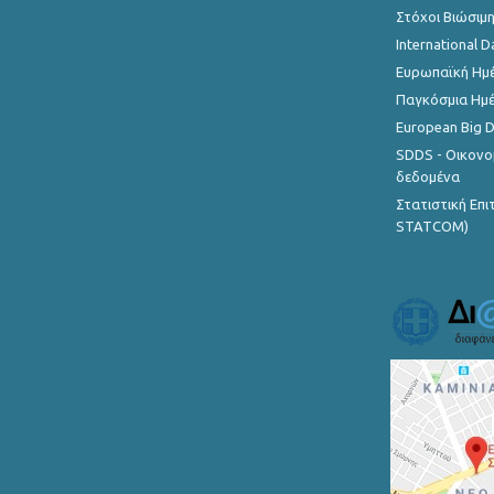
Στόχοι Βιώσιμ
International D
Ευρωπαϊκή Ημέ
Παγκόσμια Ημέ
European Big 
SDDS - Οικονο
δεδομένα
Στατιστική Επ
STATCOM)