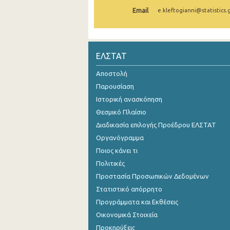
Email
e.kleftogianni@statistics.
Οκτωβρίου 2024
Σεπτεμβρίου 2024
Αυγούστου 2024
ΕΛΣΤΑΤ
Ιουλίου 2024
Αποστολή
Παρουσίαση
Ιουνίου 2024
Ιστορική ανασκόπηση
Μαΐου 2024
Θεσμικό Πλαίσιο
Διαδικασία επιλογής Προέδρου ΕΛΣΤΑΤ
Απριλίου 2024
Οργανόγραμμα
Μαρτίου 2024
Ποιος κάνει τι
Φεβρουαρίου 2024
Πολιτικές
Προστασία Προσωπικών Δεδομένων
Ιανουαρίου 2024
Στατιστικό απόρρητο
Δεκεμβρίου 2023
Προγράμματα και Εκθέσεις
Οικονομικά Στοιχεία
Νοεμβρίου 2023
Προκηρύξεις