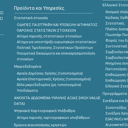
Ελληνικό Στατ
Προϊόντα και Υπηρεσίες
Θεσμικό πλαί
Σ)
Στατιστικά στοιχεία
Κώδικας Ορθή
Σ)
Στατιστικές
ΟΔΗΓΙΕΣ ΓΙΑ ΕΓΓΡΑΦΗ ΚΑΙ ΥΠΟΒΟΛΗ ΑΙΤΗΜΑΤΟΣ
Πλαίσιο Διασ
ΠΑΡΟΧΗΣ ΣΤΑΤΙΣΤΙΚΩΝ ΣΤΟΙΧΕΙΩΝ
Γλωσσάρι Ποι
Αίτημα παροχής στατιστικών στοιχείων
Φορείς του 
Αίτημα για υποστήριξη ευρωπαϊκών στατιστικών
Συντονιστική
Πολιτική Τιμολόγησης Στατιστικών Προϊόντων
Συμβουλευτικ
Πνευματικά δικαιώματα και επαναχρησιμοποίηση
Συμβουλευτικ
στοιχείων
Μνημόνια συν
Μικροδεδομένα
Πιστοποίηση 
Αρχεία Δημόσιας Χρήσης (τυποποιημένα)
Επιθεώρηση Ο
Αρχεία Επιστημονικής Χρήσης (τυποποιημένα)
Επιθεώρηση Ο
Άλλα μικροδεδομένα (μη τυποποιημένα)
Ελληνικό Στα
Υποδείγματα
Προγράμματα κ
ANOIXTA ΔΕΔΟΜΕΝΑ ΥΨΗΛΗΣ ΑΞΙΑΣ (HIGH VALUE
Συνέδρια και 
DATA)
Συνεντεύξεις
Ψηφιακά Χαρτογραφικά Υπόβαθρα
Συνέδρια Χρ
Αίτημα παροχής χαρτογραφικών υποβάθρων
ESAC-NUCs 
Έρευνα ικανοποίησης χρηστών
AI powered Dat