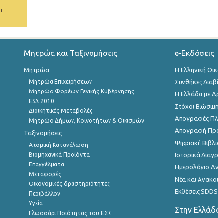
gr
Μητρώα και Ταξινομήσεις
e-Εκδόσεις
Μητρώα
Η Ελληνική Οι
Μητρώα Επιχειρήσεων
Συνθήκες Διαβ
Μητρώο Φορέων Γενικής Κυβέρνησης
Η Ελλάδα με Α
ESA 2010
Στόχοι Βιώσιμ
Διοικητικές Μεταβολές
Απογραφές Πλη
Μητρώο Δήμων, Κοινοτήτων & Οικισμών
Απογραφή Πρ
Ταξινομήσεις
Ψηφιακή Βιβλι
Ατομική Κατανάλωση
Βιομηχανικά Προϊόντα
Ιστορικά Δια
Επαγγέλματα
Ημερολόγιο Α
Μεταφορές
Νέα και Ανακο
Οικονομικές δραστηριότητες
Εκθέσεις SDDS
Περιβάλλον
Υγεία
Στην Ελλάδ
Γλωσσάρι Ποιότητας του ΕΣΣ