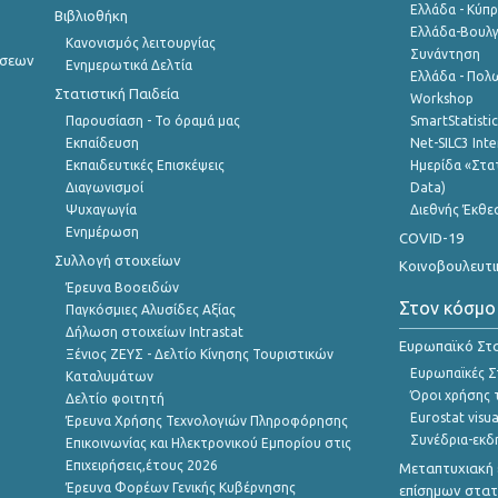
Ελλάδα - Κύπ
Βιβλιοθήκη
Ελλάδα-Βουλγ
Κανονισμός λειτουργίας
Συνάντηση
ήσεων
Ενημερωτικά Δελτία
Ελλάδα - Πολω
Στατιστική Παιδεία
Workshop
Παρουσίαση - Το όραμά μας
SmartStatisti
Εκπαίδευση
Net-SILC3 Int
Εκπαιδευτικές Επισκέψεις
Ημερίδα «Στατ
Διαγωνισμοί
Data)
Ψυχαγωγία
Διεθνής Έκθε
Ενημέρωση
COVID-19
Συλλογή στοιχείων
Κοινοβουλευτι
Έρευνα Βοοειδών
Στον κόσμο
Παγκόσμιες Αλυσίδες Αξίας
Δήλωση στοιχείων Intrastat
Ευρωπαϊκό Στα
Ξένιος ΖΕΥΣ - Δελτίο Κίνησης Τουριστικών
Ευρωπαϊκές Στ
Καταλυμάτων
Όροι χρήσης 
Δελτίο φοιτητή
Eurostat visua
Έρευνα Χρήσης Τεχνολογιών Πληροφόρησης
Συνέδρια-εκδ
Επικοινωνίας και Ηλεκτρονικού Εμπορίου στις
Επιχειρήσεις,έτους 2026
Μεταπτυχιακή 
Έρευνα Φορέων Γενικής Κυβέρνησης
επίσημων στατ