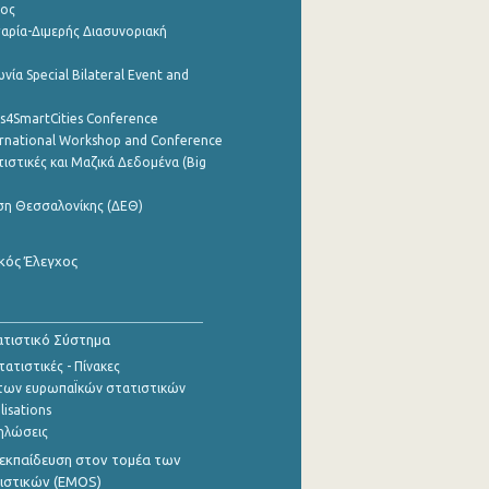
ρος
αρία-Διμερής Διασυνοριακή
νία Special Bilateral Event and
cs4SmartCities Conference
ernational Workshop and Conference
ιστικές και Μαζικά Δεδομένα (Big
ση Θεσσαλονίκης (ΔΕΘ)
κός Έλεγχος
τιστικό Σύστημα
ατιστικές - Πίνακες
των ευρωπαΪκών στατιστικών
lisations
ηλώσεις
εκπαίδευση στον τομέα των
ιστικών (EMOS)