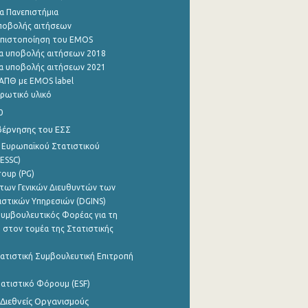
α Πανεπιστήμια
ποβολής αιτήσεων
η πιστοποίηση του EMOS
α υποβολής αιτήσεων 2018
α υποβολής αιτήσεων 2021
ΑΠΘ με EMOS label
ρωτικό υλικό
0
βέρνησης του ΕΣΣ
 Ευρωπαϊκού Στατιστικού
ESSC)
roup (PG)
των Γενικών Διευθυντών των
ιστικών Υπηρεσιών (DGINS)
υμβουλευτικός Φορέας για τη
 στον τομέα της Στατιστικής
ατιστική Συμβουλευτική Επιτροπή
ατιστικό Φόρουμ (ESF)
 Διεθνείς Οργανισμούς