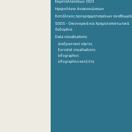
Εκμεταλλεύσεων 2023
Ημερολόγιο Ανακοινώσεων
Σεπτεμβρίου 2022
Κατάλογος προγραμματισμένων αναθεωρ
Αυγούστου 2022
SDDS - Οικονομικά και Χρηματοπιστωτικά
δεδομένα
Ιουλίου 2022
Data visualisations
Ιουνίου 2022
Διαδραστικοί χάρτες
Eurostat visualisations
Μαΐου 2022
Infographics
infographics κατά έτη
Απριλίου 2022
Μαρτίου 2022
Φεβρουαρίου 2022
Ιανουαρίου 2022
Δεκεμβρίου 2021
Νοεμβρίου 2021
Οκτωβρίου 2021