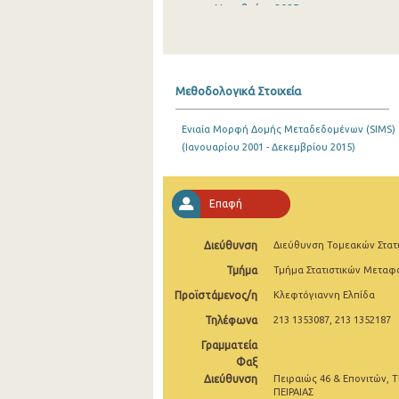
Νοεμβρίου 2025
Οκτωβρίου 2025
Σεπτεμβρίου 2025
Μεθοδολογικά Στοιχεία
Αυγούστου 2025
Ενιαία Μορφή Δομής Μεταδεδομένων (SIMS)
Ιουλίου 2025
(Ιανουαρίου 2001 - Δεκεμβρίου 2015)
Ιουνίου 2025
Μαΐου 2025
Επαφή
Απριλίου 2025
Διεύθυνση
Διεύθυνση Τομεακών Στατ
Μαρτίου 2025
Τμήμα
Τμήμα Στατιστικών Μετα
Προϊστάμενος/η
Κλεφτόγιαννη Ελπίδα
Φεβρουαρίου 2025
Τηλέφωνα
213 1353087, 213 1352187
Ιανουαρίου 2025
Γραμματεία
Δεκεμβρίου 2024
Φαξ
Διεύθυνση
Πειραιώς 46 & Επονιτών, Τ
Νοεμβρίου 2024
ΠΕΙΡΑΙΑΣ