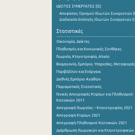
Οκτωβρίου 2023
ΙΔΙΩΤΕΣ ΣΥΝΕΡΓΑΤΕΣ (ΙΣ)
Αποφάσεις Ορισμού Ιδιωτών Συνεργατών (Ι
Σεπτεμβρίου 2023
Διαδικασία Επιλογής Ιδιωτών Συνεργατών (Ι
Αυγούστου 2023
Στατιστικές
Ιουλίου 2023
Οικονομία, Δείκτες
Ιουνίου 2023
Πληθυσμός και Κοινωνικές Συνθήκες
Γεωργία, Κτηνοτροφία, Αλιεία
Μαΐου 2023
Βιομηχανία, Εμπόριο, Υπηρεσίες, Μεταφορές
Απριλίου 2023
Περιβάλλον και Ενέργεια
Διεθνές Εμπόριο Αγαθών
Μαρτίου 2023
Πειραματικές Στατιστικές
Φεβρουαρίου 2023
Γενικές Απογραφές Κτιρίων και Πληθυσμού-
Κατοικιών 2011
Ιανουαρίου 2023
Απογραφή Γεωργίας – Κτηνοτροφίας 2021
Δεκεμβρίου 2022
Απογραφή Κτιρίων 2021
Απογραφή Πληθυσμού-Κατοικιών 2021
Νοεμβρίου 2022
Διάρθρωση Γεωργικών και Κτηνοτροφικών
Οκτωβρίου 2022