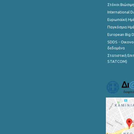
Στόχοι Βιώσιμ
International D
Ευρωπαϊκή Ημέ
Παγκόσμια Ημέ
European Big 
SDDS - Οικονο
δεδομένα
Στατιστική Επ
STATCOM)