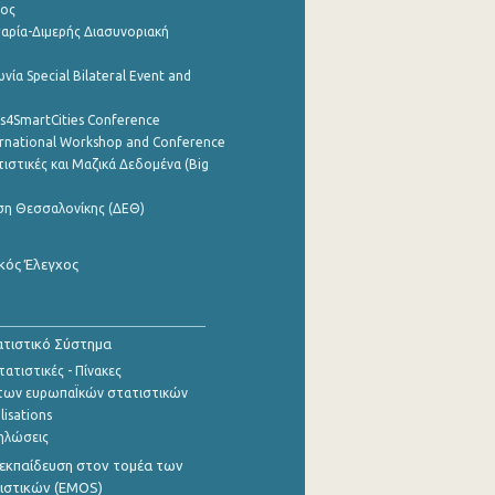
ρος
αρία-Διμερής Διασυνοριακή
νία Special Bilateral Event and
cs4SmartCities Conference
ernational Workshop and Conference
ιστικές και Μαζικά Δεδομένα (Big
ση Θεσσαλονίκης (ΔΕΘ)
κός Έλεγχος
τιστικό Σύστημα
ατιστικές - Πίνακες
των ευρωπαΪκών στατιστικών
lisations
ηλώσεις
εκπαίδευση στον τομέα των
ιστικών (EMOS)