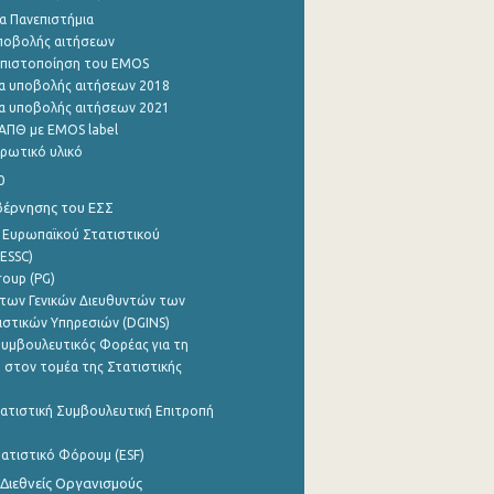
α Πανεπιστήμια
ποβολής αιτήσεων
η πιστοποίηση του EMOS
α υποβολής αιτήσεων 2018
α υποβολής αιτήσεων 2021
ΑΠΘ με EMOS label
ρωτικό υλικό
0
βέρνησης του ΕΣΣ
 Ευρωπαϊκού Στατιστικού
ESSC)
roup (PG)
των Γενικών Διευθυντών των
ιστικών Υπηρεσιών (DGINS)
υμβουλευτικός Φορέας για τη
 στον τομέα της Στατιστικής
ατιστική Συμβουλευτική Επιτροπή
ατιστικό Φόρουμ (ESF)
 Διεθνείς Οργανισμούς