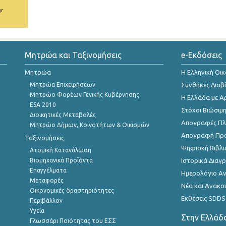
gr
Μητρώα και Ταξινομήσεις
e-Εκδόσεις
Μητρώα
Η Ελληνική Οι
Μητρώα Επιχειρήσεων
Συνθήκες Διαβ
Μητρώο Φορέων Γενικής Κυβέρνησης
Η Ελλάδα με Α
ESA 2010
Στόχοι Βιώσιμ
Διοικητικές Μεταβολές
Απογραφές Πλη
Μητρώο Δήμων, Κοινοτήτων & Οικισμών
Απογραφή Πρ
Ταξινομήσεις
Ψηφιακή Βιβλι
Ατομική Κατανάλωση
Βιομηχανικά Προϊόντα
Ιστορικά Δια
Επαγγέλματα
Ημερολόγιο Α
Μεταφορές
Νέα και Ανακο
Οικονομικές δραστηριότητες
Εκθέσεις SDDS
Περιβάλλον
Υγεία
Στην Ελλάδ
Γλωσσάρι Ποιότητας του ΕΣΣ