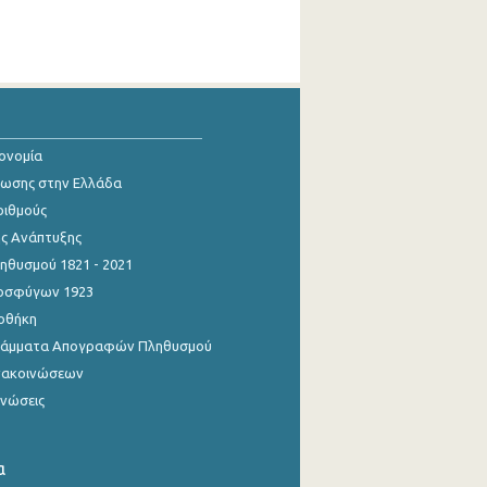
κονομία
ίωσης στην Ελλάδα
ριθμούς
ης Ανάπτυξης
θυσμού 1821 - 2021
οσφύγων 1923
οθήκη
γράμματα Απογραφών Πληθυσμού
νακοινώσεων
ινώσεις
α