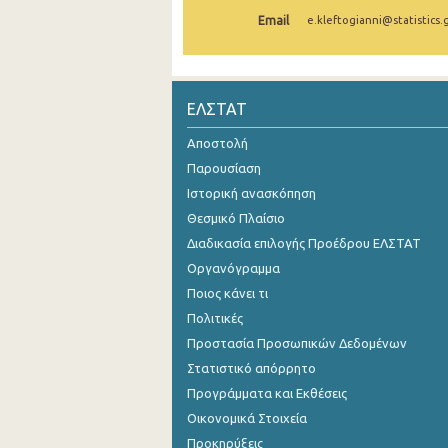
Email
e.kleftogianni@statistics.
Οκτωβρίου 2024
Σεπτεμβρίου 2024
Αυγούστου 2024
ΕΛΣΤΑΤ
Ιουλίου 2024
Αποστολή
Παρουσίαση
Ιουνίου 2024
Ιστορική ανασκόπηση
Μαΐου 2024
Θεσμικό Πλαίσιο
Διαδικασία επιλογής Προέδρου ΕΛΣΤΑΤ
Απριλίου 2024
Οργανόγραμμα
Μαρτίου 2024
Ποιος κάνει τι
Φεβρουαρίου 2024
Πολιτικές
Προστασία Προσωπικών Δεδομένων
Ιανουαρίου 2024
Στατιστικό απόρρητο
Δεκεμβρίου 2023
Προγράμματα και Εκθέσεις
Οικονομικά Στοιχεία
Νοεμβρίου 2023
Προκηρύξεις