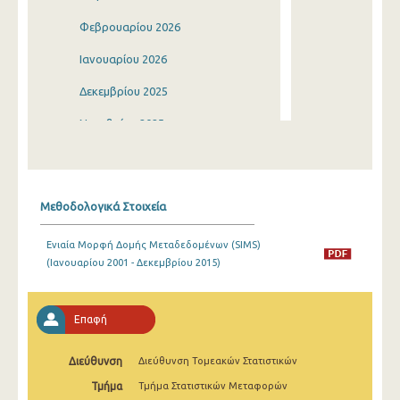
Φεβρουαρίου 2026
Ιανουαρίου 2026
Δεκεμβρίου 2025
Νοεμβρίου 2025
Οκτωβρίου 2025
Σεπτεμβρίου 2025
Μεθοδολογικά Στοιχεία
Αυγούστου 2025
Ενιαία Μορφή Δομής Μεταδεδομένων (SIMS)
Ιουλίου 2025
(Ιανουαρίου 2001 - Δεκεμβρίου 2015)
Ιουνίου 2025
Μαΐου 2025
Επαφή
Απριλίου 2025
Διεύθυνση
Διεύθυνση Τομεακών Στατιστικών
Μαρτίου 2025
Τμήμα
Τμήμα Στατιστικών Μεταφορών