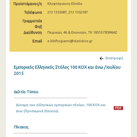
Προϊστάμενος/η
Κλεφτόγιαννη Ελπίδα
Φεβρουαρίου 2025
Τηλέφωνα
213 1353087, 213 1352187
Ιανουαρίου 2025
Γραμματεία
Δεκεμβρίου 2024
Φαξ
Διεύθυνση
Πειραιώς 46 & Επονιτών, ΤΚ 18510 ΠΕΙΡΑΙΑΣ
Νοεμβρίου 2024
Email
e.kleftogianni@statistics.gr
Οκτωβρίου 2024
Επιστροφή
Σεπτεμβρίου 2024
Εμπορικός Ελληνικός Στόλος 100 ΚΟΧ και άνω / Ιουλίου
Αυγούστου 2024
2015
Ιουλίου 2024
Δελτίο Τύπου
Ιουνίου 2024
Μαΐου 2024
Δύναμη των ελληνικών εμπορικών πλοίων, 100 ΚΟΧ και
άνω (Προσωρινά Στοιχεία)
Απριλίου 2024
Μαρτίου 2024
Πίνακας
Φεβρουαρίου 2024