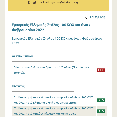
Email
e.kleftogianni@statistics.gr
Φεβρουαρίου 2025
Ιανουαρίου 2025
Επιστροφή
Δεκεμβρίου 2024
Εμπορικός Ελληνικός Στόλος 100 ΚΟΧ και άνω /
Φεβρουαρίου 2022
Νοεμβρίου 2024
Εμπορικός Ελληνικός Στόλος 100 ΚΟΧ και άνω , Φεβρουάριος
Οκτωβρίου 2024
2022
Σεπτεμβρίου 2024
Δελτίο Τύπου
Αυγούστου 2024
Δύναμη του Ελληνικού Εμπορικού Στόλου (Προσωρινά
Ιουλίου 2024
Στοιχεία)
Ιουνίου 2024
Πίνακας
Μαΐου 2024
01. Κατανομή των ελληνικών εμπορικών πλοίων, 100 ΚΟΧ
Απριλίου 2024
και άνω, κατά κλιμάκια ολικής χωρητικότητας
Μαρτίου 2024
02. Κατανομή των ελληνικών εμπορικών πλοίων, 100 ΚΟΧ
και άνω, κατά ομάδες ηλικιών και κατηγορίες
Φεβρουαρίου 2024