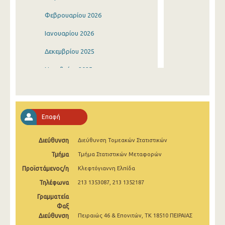
Φεβρουαρίου 2026
Ιανουαρίου 2026
Δεκεμβρίου 2025
Νοεμβρίου 2025
Οκτωβρίου 2025
Σεπτεμβρίου 2025
Επαφή
Αυγούστου 2025
Διεύθυνση
Διεύθυνση Τομεακών Στατιστικών
Ιουλίου 2025
Τμήμα
Τμήμα Στατιστικών Μεταφορών
Ιουνίου 2025
Προϊστάμενος/η
Κλεφτόγιαννη Ελπίδα
Μαΐου 2025
Τηλέφωνα
213 1353087, 213 1352187
Απριλίου 2025
Γραμματεία
Φαξ
Μαρτίου 2025
Διεύθυνση
Πειραιώς 46 & Επονιτών, ΤΚ 18510 ΠΕΙΡΑΙΑΣ