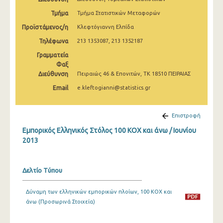
Φεβρουαρίου 2025
Τμήμα
Τμήμα Στατιστικών Μεταφορών
Ιανουαρίου 2025
Προϊστάμενος/η
Κλεφτόγιαννη Ελπίδα
Τηλέφωνα
213 1353087, 213 1352187
Δεκεμβρίου 2024
Γραμματεία
Νοεμβρίου 2024
Φαξ
Διεύθυνση
Πειραιώς 46 & Επονιτών, ΤΚ 18510 ΠΕΙΡΑΙΑΣ
Οκτωβρίου 2024
Email
e.kleftogianni@statistics.gr
Σεπτεμβρίου 2024
Αυγούστου 2024
Επιστροφή
Εμπορικός Ελληνικός Στόλος 100 ΚΟΧ και άνω / Ιουνίου
Ιουλίου 2024
2013
Ιουνίου 2024
Μαΐου 2024
Δελτίο Τύπου
Απριλίου 2024
Δύναμη των ελληνικών εμπορικών πλοίων, 100 ΚΟΧ και
άνω (Προσωρινά Στοιχεία)
Μαρτίου 2024
Φεβρουαρίου 2024