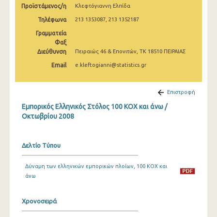
Προϊστάμενος/η
Κλεφτόγιαννη Ελπίδα
Φεβρουαρίου 2025
Τηλέφωνα
213 1353087, 213 1352187
Ιανουαρίου 2025
Γραμματεία
Δεκεμβρίου 2024
Φαξ
Διεύθυνση
Πειραιώς 46 & Επονιτών, ΤΚ 18510 ΠΕΙΡΑΙΑΣ
Νοεμβρίου 2024
Email
e.kleftogianni@statistics.gr
Οκτωβρίου 2024
Επιστροφή
Σεπτεμβρίου 2024
Εμπορικός Ελληνικός Στόλος 100 ΚΟΧ και άνω /
Αυγούστου 2024
Οκτωβρίου 2008
Ιουλίου 2024
Δελτίο Τύπου
Ιουνίου 2024
Μαΐου 2024
Δύναμη των ελληνικών εμπορικών πλοίων, 100 ΚΟΧ και
άνω
Απριλίου 2024
Μαρτίου 2024
Χρονοσειρά
Φεβρουαρίου 2024