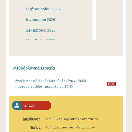
Φεβρουαρίου 2026
Ιανουαρίου 2026
Δεκεμβρίου 2025
Νοεμβρίου 2025
Οκτωβρίου 2025
Σεπτεμβρίου 2025
Μεθοδολογικά Στοιχεία
Αυγούστου 2025
Ενιαία Μορφή Δομής Μεταδεδομένων (SIMS)
Ιουλίου 2025
(Ιανουαρίου 2001 - Δεκεμβρίου 2015)
Ιουνίου 2025
Μαΐου 2025
Επαφή
Απριλίου 2025
Διεύθυνση
Διεύθυνση Τομεακών Στατιστικών
Μαρτίου 2025
Τμήμα
Τμήμα Στατιστικών Μεταφορών