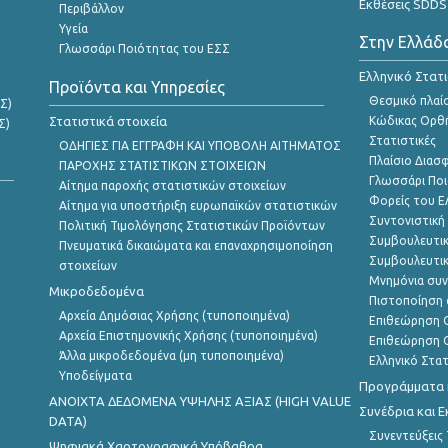
Εκθέσεις SDDS
Περιβάλλον
Υγεία
Στην Ελλάδ
Γλωσσάρι Ποιότητας του ΕΣΣ
Ελληνικό Στατ
Προϊόντα και Υπηρεσίες
Θεσμικό πλαί
Σ)
Στατιστικά στοιχεία
Κώδικας Ορθή
Σ)
Στατιστικές
ΟΔΗΓΙΕΣ ΓΙΑ ΕΓΓΡΑΦΗ ΚΑΙ ΥΠΟΒΟΛΗ ΑΙΤΗΜΑΤΟΣ
Πλαίσιο Διασ
ΠΑΡΟΧΗΣ ΣΤΑΤΙΣΤΙΚΩΝ ΣΤΟΙΧΕΙΩΝ
Γλωσσάρι Ποι
Αίτημα παροχής στατιστικών στοιχείων
Φορείς του 
Αίτημα για υποστήριξη ευρωπαϊκών στατιστικών
Συντονιστική
Πολιτική Τιμολόγησης Στατιστικών Προϊόντων
Συμβουλευτικ
Πνευματικά δικαιώματα και επαναχρησιμοποίηση
Συμβουλευτικ
στοιχείων
Μνημόνια συν
Μικροδεδομένα
Πιστοποίηση 
Αρχεία Δημόσιας Χρήσης (τυποποιημένα)
Επιθεώρηση Ο
Αρχεία Επιστημονικής Χρήσης (τυποποιημένα)
Επιθεώρηση Ο
Άλλα μικροδεδομένα (μη τυποποιημένα)
Ελληνικό Στα
Υποδείγματα
Προγράμματα κ
ANOIXTA ΔΕΔΟΜΕΝΑ ΥΨΗΛΗΣ ΑΞΙΑΣ (HIGH VALUE
Συνέδρια και 
DATA)
Συνεντεύξεις
Ψηφιακά Χαρτογραφικά Υπόβαθρα