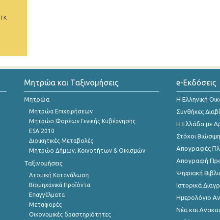
 ΤΚ
Μητρώα και Ταξινομήσεις
e-Εκδόσεις
Μητρώα
Η Ελληνική Οι
Μητρώα Επιχειρήσεων
Συνθήκες Διαβ
Μητρώο Φορέων Γενικής Κυβέρνησης
Η Ελλάδα με Α
ESA 2010
Στόχοι Βιώσιμ
Διοικητικές Μεταβολές
Απογραφές Πλη
Μητρώο Δήμων, Κοινοτήτων & Οικισμών
Απογραφή Πρ
Ταξινομήσεις
Ψηφιακή Βιβλι
Ατομική Κατανάλωση
Βιομηχανικά Προϊόντα
Ιστορικά Δια
Επαγγέλματα
Ημερολόγιο Α
Μεταφορές
Νέα και Ανακο
Οικονομικές δραστηριότητες