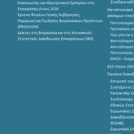
Συνέδρια-εκδ
Επικοινωνίας και Ηλεκτρονικού Εμπορίου στις
Επιχειρήσεις,έτους 2026
Μεταπτυχιακή 
Έρευνα Φορέων Γενικής Κυβέρνησης
επίσημων στατ
Παραγωγή και Πωλήσεις Βιομηχανικών Προϊόντων
Πιστοποιημέν
(PRODCOM)
Πρόσκληση υ
Δείκτες στη Βιομηχανία και στις Κατασκευές
Πώς γίνεται 
Στατιστικές Διάρθρωσης Επιχειρήσεων (SBS)
Αποτελέσματ
Αποτελέσματ
Πιστοποίηση 
EMOS – Ενημε
ESS Vision 202
Όργανα διακυ
Επιτροπή του
Συστήματος (
Partnership G
Συνδιάσκεψη 
Εθνικών Στατ
Ευρωπαϊκός Σ
Διακυβέρνηση
(ESGAB)
Ευρωπαϊκή Στ