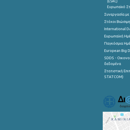
(ESAC)
Ευρωπαϊκό Στ
Συνεργασία με
Στόχοι Βιώσιμ
International D
Ευρωπαϊκή Ημέ
Παγκόσμια Ημέ
European Big 
SDDS - Οικονο
δεδομένα
Στατιστική Επ
STATCOM)