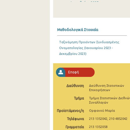
Δεκεμβρίου 2025
Νοεμβρίου 2025
Οκτωβρίου 2025
Μεθοδολογικά Στοιχεία
Σεπτεμβρίου 2025
Ταξινόμηση Προιόντων Συνδυασμένης
Αυγούστου 2025
Ονοματολογίας (Ιανουαρίου 2023 -
Δεκεμβρίου 2023)
Ιουλίου 2025
Ιουνίου 2025
Επαφή
Μαΐου 2025
Διεύθυνση
Διεύθυνση Στατιστικών
Απριλίου 2025
Επιχειρήσεων
Μαρτίου 2025
Τμήμα
Τμήμα Στατιστικών Διεθνώ
Συναλλαγών
Φεβρουαρίου 2025
Προϊστάμενος/η
Ορφανού Μαρία
Ιανουαρίου 2025
Τηλέφωνα
213 1352042, 210 4852042
Γραμματεία
213 1352058
Δεκεμβρίου 2024