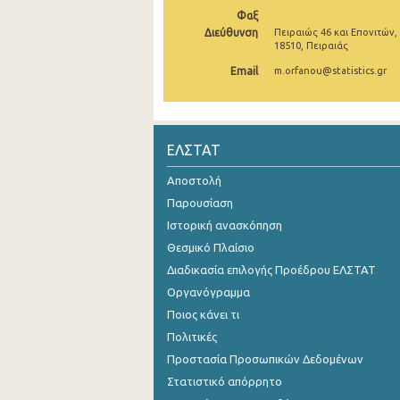
Φαξ
Νοεμβρίου 2024
Διεύθυνση
Πειραιώς 46 και Επονιτών,
18510, Πειραιάς
Οκτωβρίου 2024
Email
m.orfanou@statistics.gr
Σεπτεμβρίου 2024
Αυγούστου 2024
ΕΛΣΤΑΤ
Ιουλίου 2024
Αποστολή
Ιουνίου 2024
Παρουσίαση
Μαΐου 2024
Ιστορική ανασκόπηση
Θεσμικό Πλαίσιο
Απριλίου 2024
Διαδικασία επιλογής Προέδρου ΕΛΣΤΑΤ
Μαρτίου 2024
Οργανόγραμμα
Ποιος κάνει τι
Φεβρουαρίου 2024
Πολιτικές
Ιανουαρίου 2024
Προστασία Προσωπικών Δεδομένων
Δεκεμβρίου 2023
Στατιστικό απόρρητο