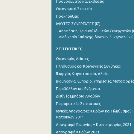
Προγράμματα και Εκθέσεις
Νοεμβρίου 2023
Οικονομικά Στοιχεία
Οκτωβρίου 2023
Προκηρύξεις
ΙΔΙΩΤΕΣ ΣΥΝΕΡΓΑΤΕΣ (ΙΣ)
Σεπτεμβρίου 2023
Αποφάσεις Ορισμού Ιδιωτών Συνεργατών (Ι
Αυγούστου 2023
Διαδικασία Επιλογής Ιδιωτών Συνεργατών (Ι
Ιουλίου 2023
Στατιστικές
Ιουνίου 2023
Οικονομία, Δείκτες
Πληθυσμός και Κοινωνικές Συνθήκες
Μαΐου 2023
Γεωργία, Κτηνοτροφία, Αλιεία
Απριλίου 2023
Βιομηχανία, Εμπόριο, Υπηρεσίες, Μεταφορές
Περιβάλλον και Ενέργεια
Μαρτίου 2023
Διεθνές Εμπόριο Αγαθών
Φεβρουαρίου 2023
Πειραματικές Στατιστικές
Γενικές Απογραφές Κτιρίων και Πληθυσμού-
Ιανουαρίου 2023
Κατοικιών 2011
Δεκεμβρίου 2022
Απογραφή Γεωργίας – Κτηνοτροφίας 2021
Απογραφή Κτιρίων 2021
Νοεμβρίου 2022