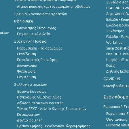
Συνέδρια Χρ
Αίτημα παροχής χαρτογραφικών υποβάθρων
ESAC-NUCs 
Έρευνα ικανοποίησης χρηστών
AI powered Dat
Ελλάδα - Κύπ
Βιβλιοθήκη
Ελλάδα-Βουλγ
Κανονισμός λειτουργίας
Συνάντηση
ήσεων
Ενημερωτικά Δελτία
Ελλάδα - Πολω
Στατιστική Παιδεία
Workshop
Παρουσίαση - Το όραμά μας
SmartStatisti
Εκπαίδευση
Net-SILC3 Int
Εκπαιδευτικές Επισκέψεις
Ημερίδα «Στατ
Διαγωνισμοί
Data)
Ψυχαγωγία
Διεθνής Έκθε
Ενημέρωση
COVID-19
Συλλογή στοιχείων
Κοινοβουλευτι
Έρευνα Βοοειδών
Στον κόσμο
Παγκόσμιες Αλυσίδες Αξίας
Δήλωση στοιχείων Intrastat
Ευρωπαϊκό Στα
Ξένιος ΖΕΥΣ - Δελτίο Κίνησης Τουριστικών
Ευρωπαϊκές Στ
Καταλυμάτων
Όροι χρήσης 
Δελτίο φοιτητή
Eurostat visua
Έρευνα Χρήσης Τεχνολογιών Πληροφόρησης