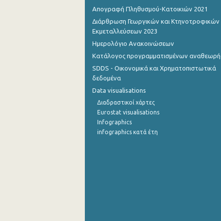
Απογραφή Πληθυσμού-Κατοικιών 2021
Οκτωβρίου 2022
Διάρθρωση Γεωργικών και Κτηνοτροφικών
Εκμεταλλεύσεων 2023
Σεπτεμβρίου 2022
Ημερολόγιο Ανακοινώσεων
Αυγούστου 2022
Κατάλογος προγραμματισμένων αναθεωρ
SDDS - Οικονομικά και Χρηματοπιστωτικά
Ιουλίου 2022
δεδομένα
Ιουνίου 2022
Data visualisations
Διαδραστικοί χάρτες
Μαΐου 2022
Eurostat visualisations
Infographics
Απριλίου 2022
infographics κατά έτη
Μαρτίου 2022
Φεβρουαρίου 2022
Ιανουαρίου 2022
Δεκεμβρίου 2021
Δεκεμβρίου 2021