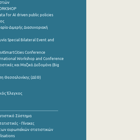
ηστών
WORKSHOP
a for AI driven public policies
ρος
αρία-Διμερής Διασυνοριακή
νία Special Bilateral Event and
cs4SmartCities Conference
ernational Workshop and Conference
ιστικές και Μαζικά Δεδομένα (Big
ση Θεσσαλονίκης (ΔΕΘ)
κός Έλεγχος
τιστικό Σύστημα
ατιστικές - Πίνακες
των ευρωπαΪκών στατιστικών
lisations