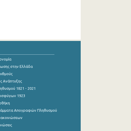
κονομία
ίωσης στην Ελλάδα
ριθμούς
ης Ανάπτυξης
θυσμού 1821 - 2021
οσφύγων 1923
οθήκη
γράμματα Απογραφών Πληθυσμού
νακοινώσεων
ινώσεις