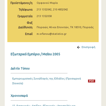
Προϊστάμενος/η
Ορφανού Μαρία
Φεβρουαρίου 2025
Τηλέφωνα
213 1352042, 210 4852042
Ιανουαρίου 2025
Γραμματεία
213 1352058
Δεκεμβρίου 2024
Φαξ
Διεύθυνση
Πειραιώς 46 και Επονιτών, ΤΚ 18510, Πειραιάς
Νοεμβρίου 2024
Email
m.orfanou@statistics.gr
Οκτωβρίου 2024
Σεπτεμβρίου 2024
Επιστροφή
Εξωτερικό Εμπόριο / Μαΐου 2005
Αυγούστου 2024
Ιουλίου 2024
Δελτίο Τύπου
Ιουνίου 2024
Εμπορευματικές Συναλλαγές της Ελλάδος (Προσωρινά
Μαΐου 2024
Στοιχεία)
Απριλίου 2024
Χρονοσειρά
Μαρτίου 2024
Φεβρουαρίου 2024
12. Εισαγωγές - Αφίξεις, Εξαγωγές - Αποστολές και