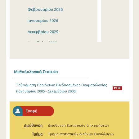
Φεβρουαρίου 2026
Ιανουαρίου 2026
Δεκεμβρίου 2025
Νοεμβρίου 2025
Οκτωβρίου 2025
Σεπτεμβρίου 2025
Μεθοδολογικά Στοιχεία
Αυγούστου 2025
Ταξινόμηση Προιόντων Συνδυασμένης Ονοματολογίας
Ιουλίου 2025
(Ιανουαρίου 2005 - Δεκεμβρίου 2005)
Ιουνίου 2025
Μαΐου 2025
Επαφή
Απριλίου 2025
Διεύθυνση
Διεύθυνση Στατιστικών Επιχειρήσεων
Μαρτίου 2025
Τμήμα
Τμήμα Στατιστικών Διεθνών Συναλλαγών