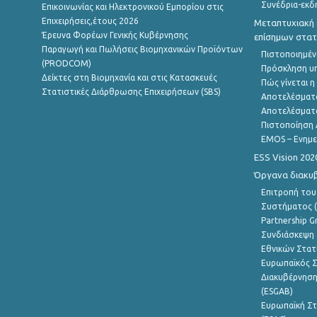
Συνέδρια-εκδ
Επικοινωνίας και Ηλεκτρονικού Εμπορίου στις
Επιχειρήσεις,έτους 2026
Μεταπτυχιακή 
Έρευνα Φορέων Γενικής Κυβέρνησης
επίσημων στατ
Παραγωγή και Πωλήσεις Βιομηχανικών Προϊόντων
Πιστοποιημέν
(PRODCOM)
Πρόσκληση υ
Δείκτες στη Βιομηχανία και στις Κατασκευές
Πώς γίνεται 
Στατιστικές Διάρθρωσης Επιχειρήσεων (SBS)
Αποτελέσματ
Αποτελέσματ
Πιστοποίηση 
EMOS – Ενημε
ESS Vision 202
Όργανα διακυ
Επιτροπή του
Συστήματος (
Partnership G
Συνδιάσκεψη 
Εθνικών Στατ
Ευρωπαϊκός Σ
Διακυβέρνηση
(ESGAB)
Ευρωπαϊκή Στ