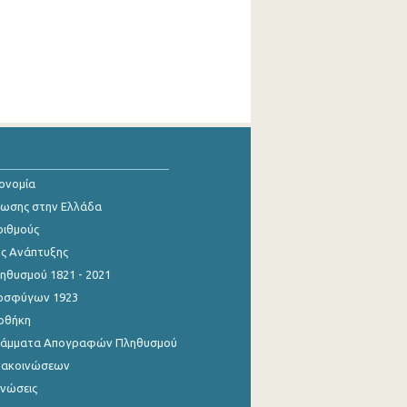
κονομία
ίωσης στην Ελλάδα
ριθμούς
ης Ανάπτυξης
θυσμού 1821 - 2021
οσφύγων 1923
οθήκη
γράμματα Απογραφών Πληθυσμού
νακοινώσεων
ινώσεις