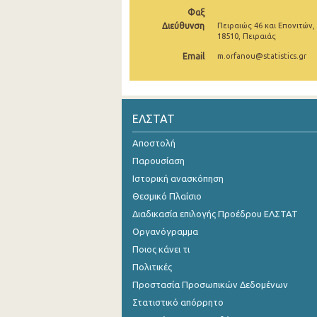
Φαξ
Νοεμβρίου 2024
Διεύθυνση
Πειραιώς 46 και Επονιτών,
18510, Πειραιάς
Οκτωβρίου 2024
Email
m.orfanou@statistics.gr
Σεπτεμβρίου 2024
Αυγούστου 2024
ΕΛΣΤΑΤ
Ιουλίου 2024
Αποστολή
Ιουνίου 2024
Παρουσίαση
Μαΐου 2024
Ιστορική ανασκόπηση
Θεσμικό Πλαίσιο
Απριλίου 2024
Διαδικασία επιλογής Προέδρου ΕΛΣΤΑΤ
Μαρτίου 2024
Οργανόγραμμα
Ποιος κάνει τι
Φεβρουαρίου 2024
Πολιτικές
Ιανουαρίου 2024
Προστασία Προσωπικών Δεδομένων
Δεκεμβρίου 2023
Στατιστικό απόρρητο