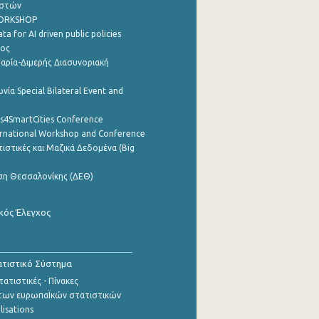
ηστών
WORKSHOP
a for AI driven public policies
ρος
αρία-Διμερής Διασυνοριακή
νία Special Bilateral Event and
cs4SmartCities Conference
ernational Workshop and Conference
ιστικές και Μαζικά Δεδομένα (Big
ση Θεσσαλονίκης (ΔΕΘ)
κός Έλεγχος
τιστικό Σύστημα
ατιστικές - Πίνακες
των ευρωπαΪκών στατιστικών
lisations