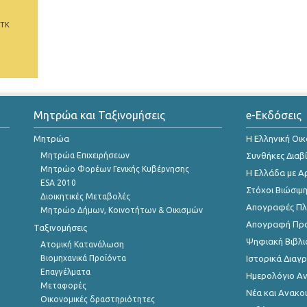
 ΤΚ
Μητρώα και Ταξινομήσεις
e-Εκδόσεις
Μητρώα
Η Ελληνική Οι
Μητρώα Επιχειρήσεων
Συνθήκες Διαβ
Μητρώο Φορέων Γενικής Κυβέρνησης
Η Ελλάδα με Α
ESA 2010
Στόχοι Βιώσιμ
Διοικητικές Μεταβολές
Απογραφές Πλη
Μητρώο Δήμων, Κοινοτήτων & Οικισμών
Απογραφή Πρ
Ταξινομήσεις
Ψηφιακή Βιβλι
Ατομική Κατανάλωση
Βιομηχανικά Προϊόντα
Ιστορικά Δια
Επαγγέλματα
Ημερολόγιο Α
Μεταφορές
Νέα και Ανακο
Οικονομικές δραστηριότητες