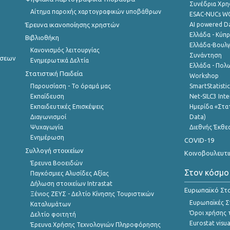
Συνέδρια Χρ
Αίτημα παροχής χαρτογραφικών υποβάθρων
ESAC-NUCs 
Έρευνα ικανοποίησης χρηστών
AI powered Dat
Ελλάδα - Κύπ
Βιβλιοθήκη
Ελλάδα-Βουλγ
Κανονισμός λειτουργίας
Συνάντηση
ήσεων
Ενημερωτικά Δελτία
Ελλάδα - Πολω
Στατιστική Παιδεία
Workshop
Παρουσίαση - Το όραμά μας
SmartStatisti
Εκπαίδευση
Net-SILC3 Int
Εκπαιδευτικές Επισκέψεις
Ημερίδα «Στατ
Διαγωνισμοί
Data)
Ψυχαγωγία
Διεθνής Έκθε
Ενημέρωση
COVID-19
Συλλογή στοιχείων
Κοινοβουλευτι
Έρευνα Βοοειδών
Στον κόσμο
Παγκόσμιες Αλυσίδες Αξίας
Δήλωση στοιχείων Intrastat
Ευρωπαϊκό Στα
Ξένιος ΖΕΥΣ - Δελτίο Κίνησης Τουριστικών
Ευρωπαϊκές Στ
Καταλυμάτων
Όροι χρήσης 
Δελτίο φοιτητή
Eurostat visua
Έρευνα Χρήσης Τεχνολογιών Πληροφόρησης