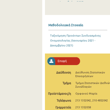
Δεκεμβρίου 2025
Νοεμβρίου 2025
Οκτωβρίου 2025
Μεθοδολογικά Στοιχεία
Σεπτεμβρίου 2025
Ταξινόμηση Προιόντων Συνδυασμένης
Αυγούστου 2025
Ονοματολογίας (Ιανουαρίου 2021 -
Δεκεμβρίου 2021)
Ιουλίου 2025
Ιουνίου 2025
Επαφή
Μαΐου 2025
Διεύθυνση
Διεύθυνση Στατιστικών
Απριλίου 2025
Επιχειρήσεων
Μαρτίου 2025
Τμήμα
Τμήμα Στατιστικών Διεθνώ
Συναλλαγών
Φεβρουαρίου 2025
Προϊστάμενος/η
Ορφανού Μαρία
Ιανουαρίου 2025
Τηλέφωνα
213 1352042, 210 4852042
Γραμματεία
213 1352058
Δεκεμβρίου 2024