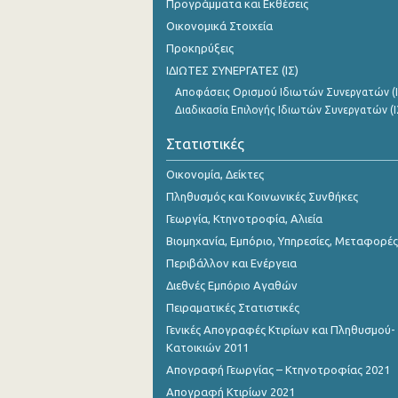
Προγράμματα και Εκθέσεις
Νοεμβρίου 2023
Οικονομικά Στοιχεία
Οκτωβρίου 2023
Προκηρύξεις
ΙΔΙΩΤΕΣ ΣΥΝΕΡΓΑΤΕΣ (ΙΣ)
Σεπτεμβρίου 2023
Αποφάσεις Ορισμού Ιδιωτών Συνεργατών (Ι
Αυγούστου 2023
Διαδικασία Επιλογής Ιδιωτών Συνεργατών (Ι
Ιουλίου 2023
Στατιστικές
Ιουνίου 2023
Οικονομία, Δείκτες
Πληθυσμός και Κοινωνικές Συνθήκες
Μαΐου 2023
Γεωργία, Κτηνοτροφία, Αλιεία
Απριλίου 2023
Βιομηχανία, Εμπόριο, Υπηρεσίες, Μεταφορές
Περιβάλλον και Ενέργεια
Μαρτίου 2023
Διεθνές Εμπόριο Αγαθών
Φεβρουαρίου 2023
Πειραματικές Στατιστικές
Γενικές Απογραφές Κτιρίων και Πληθυσμού-
Ιανουαρίου 2023
Κατοικιών 2011
Δεκεμβρίου 2022
Απογραφή Γεωργίας – Κτηνοτροφίας 2021
Απογραφή Κτιρίων 2021
Νοεμβρίου 2022