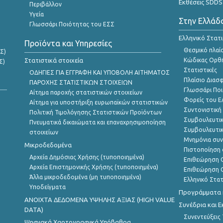
Εκθέσεις SDDS
Περιβάλλον
Υγεία
Στην Ελλάδ
Γλωσσάρι Ποιότητας του ΕΣΣ
Ελληνικό Στατ
Προϊόντα και Υπηρεσίες
Θεσμικό πλαί
Σ)
Στατιστικά στοιχεία
Κώδικας Ορθή
Σ)
Στατιστικές
ΟΔΗΓΙΕΣ ΓΙΑ ΕΓΓΡΑΦΗ ΚΑΙ ΥΠΟΒΟΛΗ ΑΙΤΗΜΑΤΟΣ
Πλαίσιο Διασ
ΠΑΡΟΧΗΣ ΣΤΑΤΙΣΤΙΚΩΝ ΣΤΟΙΧΕΙΩΝ
Γλωσσάρι Ποι
Αίτημα παροχής στατιστικών στοιχείων
Φορείς του 
Αίτημα για υποστήριξη ευρωπαϊκών στατιστικών
Συντονιστική
Πολιτική Τιμολόγησης Στατιστικών Προϊόντων
Συμβουλευτικ
Πνευματικά δικαιώματα και επαναχρησιμοποίηση
Συμβουλευτικ
στοιχείων
Μνημόνια συν
Μικροδεδομένα
Πιστοποίηση 
Αρχεία Δημόσιας Χρήσης (τυποποιημένα)
Επιθεώρηση Ο
Αρχεία Επιστημονικής Χρήσης (τυποποιημένα)
Επιθεώρηση Ο
Άλλα μικροδεδομένα (μη τυποποιημένα)
Ελληνικό Στα
Υποδείγματα
Προγράμματα κ
ANOIXTA ΔΕΔΟΜΕΝΑ ΥΨΗΛΗΣ ΑΞΙΑΣ (HIGH VALUE
Συνέδρια και 
DATA)
Συνεντεύξεις
Ψηφιακά Χαρτογραφικά Υπόβαθρα