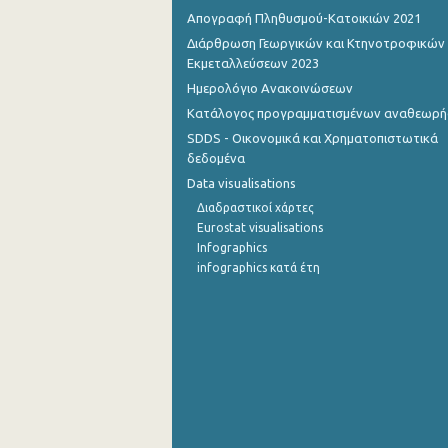
Απογραφή Πληθυσμού-Κατοικιών 2021
Οκτωβρίου 2022
Διάρθρωση Γεωργικών και Κτηνοτροφικών
Εκμεταλλεύσεων 2023
Σεπτεμβρίου 2022
Ημερολόγιο Ανακοινώσεων
Αυγούστου 2022
Κατάλογος προγραμματισμένων αναθεωρ
SDDS - Οικονομικά και Χρηματοπιστωτικά
Ιουλίου 2022
δεδομένα
Ιουνίου 2022
Data visualisations
Διαδραστικοί χάρτες
Μαΐου 2022
Eurostat visualisations
Infographics
Απριλίου 2022
infographics κατά έτη
Μαρτίου 2022
Φεβρουαρίου 2022
Ιανουαρίου 2022
Δεκεμβρίου 2021
Δεκεμβρίου 2021