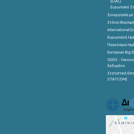
(ESAC)
Ευρωπαϊκό Στ
Συνεργασία με
Στόχοι Βιώσιμ
International D
Ευρωπαϊκή Ημέ
Παγκόσμια Ημέ
European Big 
SDDS - Οικονο
δεδομένα
Στατιστική Επ
STATCOM)