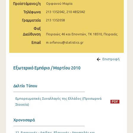
Προϊστάμενος/η
Ορφανού Μαρία
Μαρτίου 2025
Τηλέφωνα
213 1352042, 210 4852042
Φεβρουαρίου 2025
Γραμματεία
213 1352058
Ιανουαρίου 2025
Φαξ
Διεύθυνση
Πειραιώς 46 και Επονιτών, ΤΚ 18510, Πειραιάς
Δεκεμβρίου 2024
Email
m.orfanou@statistics.gr
Νοεμβρίου 2024
Οκτωβρίου 2024
Επιστροφή
Εξωτερικό Εμπόριο / Μαρτίου 2010
Σεπτεμβρίου 2024
Αυγούστου 2024
Δελτίο Τύπου
Ιουλίου 2024
Εμπορευματικές Συναλλαγές της Ελλάδος (Προσωρινά
Ιουνίου 2024
Στοιχεία)
Μαΐου 2024
Χρονοσειρά
Απριλίου 2024
Μαρτίου 2024
12. Εισαγωγές - Αφίξεις, Εξαγωγές - Αποστολές και