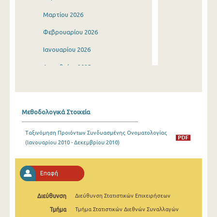
Μαρτίου 2026
Φεβρουαρίου 2026
Ιανουαρίου 2026
Δεκεμβρίου 2025
Νοεμβρίου 2025
Οκτωβρίου 2025
Μεθοδολογικά Στοιχεία
Σεπτεμβρίου 2025
Ταξινόμηση Προιόντων Συνδυασμένης Ονοματολογίας
Αυγούστου 2025
(Ιανουαρίου 2010 - Δεκεμβρίου 2010)
Ιουλίου 2025
Ιουνίου 2025
Επαφή
Μαΐου 2025
Διεύθυνση
Διεύθυνση Στατιστικών Επιχειρήσεων
Απριλίου 2025
Τμήμα
Τμήμα Στατιστικών Διεθνών Συναλλαγών