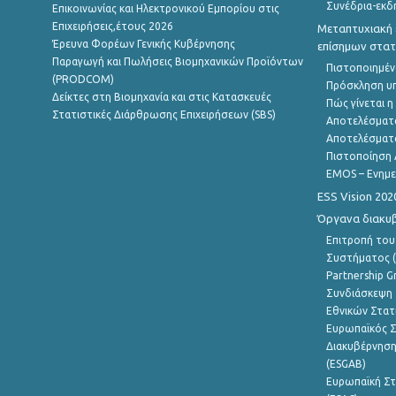
Συνέδρια-εκδ
Επικοινωνίας και Ηλεκτρονικού Εμπορίου στις
Επιχειρήσεις,έτους 2026
Μεταπτυχιακή 
Έρευνα Φορέων Γενικής Κυβέρνησης
επίσημων στατ
Παραγωγή και Πωλήσεις Βιομηχανικών Προϊόντων
Πιστοποιημέν
(PRODCOM)
Πρόσκληση υ
Δείκτες στη Βιομηχανία και στις Κατασκευές
Πώς γίνεται 
Στατιστικές Διάρθρωσης Επιχειρήσεων (SBS)
Αποτελέσματ
Αποτελέσματ
Πιστοποίηση 
EMOS – Ενημε
ESS Vision 202
Όργανα διακυ
Επιτροπή του
Συστήματος (
Partnership G
Συνδιάσκεψη 
Εθνικών Στατ
Ευρωπαϊκός Σ
Διακυβέρνηση
(ESGAB)
Ευρωπαϊκή Στ