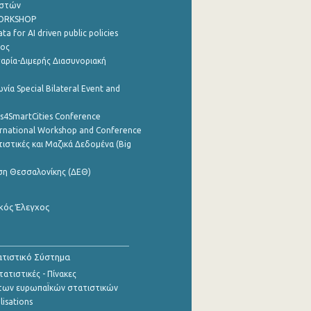
ηστών
WORKSHOP
a for AI driven public policies
ρος
αρία-Διμερής Διασυνοριακή
νία Special Bilateral Event and
cs4SmartCities Conference
ernational Workshop and Conference
ιστικές και Μαζικά Δεδομένα (Big
ση Θεσσαλονίκης (ΔΕΘ)
κός Έλεγχος
τιστικό Σύστημα
ατιστικές - Πίνακες
των ευρωπαΪκών στατιστικών
lisations