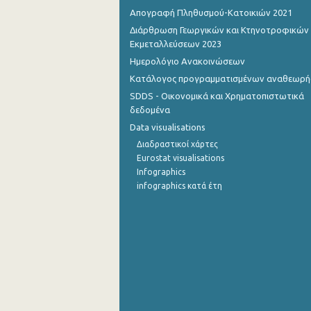
Απογραφή Πληθυσμού-Κατοικιών 2021
Οκτωβρίου 2022
Διάρθρωση Γεωργικών και Κτηνοτροφικών
Εκμεταλλεύσεων 2023
Σεπτεμβρίου 2022
Ημερολόγιο Ανακοινώσεων
Αυγούστου 2022
Κατάλογος προγραμματισμένων αναθεωρ
SDDS - Οικονομικά και Χρηματοπιστωτικά
Ιουλίου 2022
δεδομένα
Ιουνίου 2022
Data visualisations
Διαδραστικοί χάρτες
Μαΐου 2022
Eurostat visualisations
Infographics
Απριλίου 2022
infographics κατά έτη
Μαρτίου 2022
Φεβρουαρίου 2022
Ιανουαρίου 2022
Δεκεμβρίου 2021
Δεκεμβρίου 2021