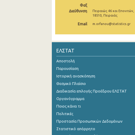
Φαξ
Νοεμβρίου 2024
Διεύθυνση
Πειραιώς 46 και Επονιτών,
18510, Πειραιάς
Οκτωβρίου 2024
Email
m.orfanou@statistics.gr
Σεπτεμβρίου 2024
Αυγούστου 2024
ΕΛΣΤΑΤ
Ιουλίου 2024
Αποστολή
Ιουνίου 2024
Παρουσίαση
Μαΐου 2024
Ιστορική ανασκόπηση
Θεσμικό Πλαίσιο
Απριλίου 2024
Διαδικασία επιλογής Προέδρου ΕΛΣΤΑΤ
Μαρτίου 2024
Οργανόγραμμα
Ποιος κάνει τι
Φεβρουαρίου 2024
Πολιτικές
Ιανουαρίου 2024
Προστασία Προσωπικών Δεδομένων
Δεκεμβρίου 2023
Στατιστικό απόρρητο