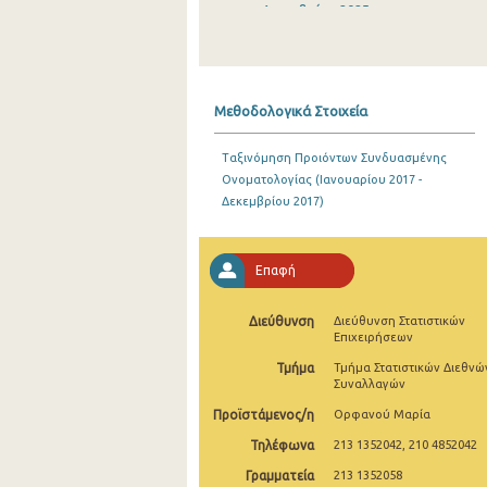
Δεκεμβρίου 2025
Νοεμβρίου 2025
Οκτωβρίου 2025
Μεθοδολογικά Στοιχεία
Σεπτεμβρίου 2025
Ταξινόμηση Προιόντων Συνδυασμένης
Αυγούστου 2025
Ονοματολογίας (Ιανουαρίου 2017 -
Δεκεμβρίου 2017)
Ιουλίου 2025
Ιουνίου 2025
Επαφή
Μαΐου 2025
Διεύθυνση
Διεύθυνση Στατιστικών
Απριλίου 2025
Επιχειρήσεων
Μαρτίου 2025
Τμήμα
Τμήμα Στατιστικών Διεθνώ
Συναλλαγών
Φεβρουαρίου 2025
Προϊστάμενος/η
Ορφανού Μαρία
Ιανουαρίου 2025
Τηλέφωνα
213 1352042, 210 4852042
Γραμματεία
213 1352058
Δεκεμβρίου 2024