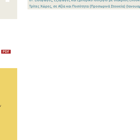
01. Εισαγωγές, Εξαγωγές και Εμπορικό Ισοζύγιο με διάκριση Ενδοκ
Τρίτες Χώρες, σε Αξία και Ποσότητα (Προσωρινά Στοιχεία) (Ιανουα
ν