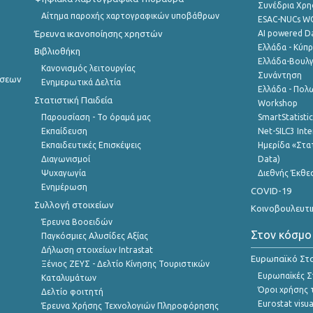
Συνέδρια Χρ
Αίτημα παροχής χαρτογραφικών υποβάθρων
ESAC-NUCs 
Έρευνα ικανοποίησης χρηστών
AI powered Dat
Ελλάδα - Κύπ
Βιβλιοθήκη
Ελλάδα-Βουλγ
Κανονισμός λειτουργίας
Συνάντηση
ήσεων
Ενημερωτικά Δελτία
Ελλάδα - Πολω
Στατιστική Παιδεία
Workshop
Παρουσίαση - Το όραμά μας
SmartStatisti
Εκπαίδευση
Net-SILC3 Int
Εκπαιδευτικές Επισκέψεις
Ημερίδα «Στατ
Διαγωνισμοί
Data)
Ψυχαγωγία
Διεθνής Έκθε
Ενημέρωση
COVID-19
Συλλογή στοιχείων
Κοινοβουλευτι
Έρευνα Βοοειδών
Στον κόσμο
Παγκόσμιες Αλυσίδες Αξίας
Δήλωση στοιχείων Intrastat
Ευρωπαϊκό Στα
Ξένιος ΖΕΥΣ - Δελτίο Κίνησης Τουριστικών
Ευρωπαϊκές Στ
Καταλυμάτων
Όροι χρήσης 
Δελτίο φοιτητή
Eurostat visua
Έρευνα Χρήσης Τεχνολογιών Πληροφόρησης