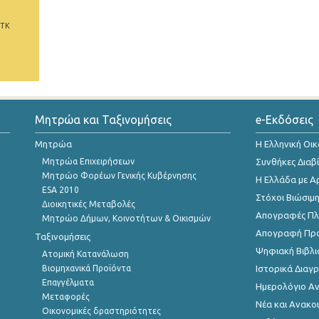
 ΤΚ
Μητρώα και Ταξινομήσεις
e-Εκδόσεις
Μητρώα
Η Ελληνική Οι
Μητρώα Επιχειρήσεων
Συνθήκες Διαβ
Μητρώο Φορέων Γενικής Κυβέρνησης
Η Ελλάδα με Α
ESA 2010
Στόχοι Βιώσιμ
Διοικητικές Μεταβολές
Απογραφές Πλη
Μητρώο Δήμων, Κοινοτήτων & Οικισμών
Απογραφή Πρ
Ταξινομήσεις
Ψηφιακή Βιβλι
Ατομική Κατανάλωση
Βιομηχανικά Προϊόντα
Ιστορικά Δια
Επαγγέλματα
Ημερολόγιο Α
Μεταφορές
Νέα και Ανακο
Οικονομικές δραστηριότητες