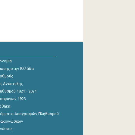
κονομία
ίωσης στην Ελλάδα
ριθμούς
ης Ανάπτυξης
θυσμού 1821 - 2021
οσφύγων 1923
οθήκη
γράμματα Απογραφών Πληθυσμού
νακοινώσεων
ινώσεις