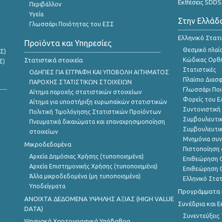
Εκθέσεις SDDS
Περιβάλλον
Υγεία
Στην Ελλάδ
Γλωσσάρι Ποιότητας του ΕΣΣ
Ελληνικό Στατ
Προϊόντα και Υπηρεσίες
Θεσμικό πλαί
Σ)
Στατιστικά στοιχεία
Κώδικας Ορθή
Σ)
Στατιστικές
ΟΔΗΓΙΕΣ ΓΙΑ ΕΓΓΡΑΦΗ ΚΑΙ ΥΠΟΒΟΛΗ ΑΙΤΗΜΑΤΟΣ
Πλαίσιο Διασ
ΠΑΡΟΧΗΣ ΣΤΑΤΙΣΤΙΚΩΝ ΣΤΟΙΧΕΙΩΝ
Γλωσσάρι Ποι
Αίτημα παροχής στατιστικών στοιχείων
Φορείς του 
Αίτημα για υποστήριξη ευρωπαϊκών στατιστικών
Συντονιστική
Πολιτική Τιμολόγησης Στατιστικών Προϊόντων
Συμβουλευτικ
Πνευματικά δικαιώματα και επαναχρησιμοποίηση
Συμβουλευτικ
στοιχείων
Μνημόνια συν
Μικροδεδομένα
Πιστοποίηση 
Αρχεία Δημόσιας Χρήσης (τυποποιημένα)
Επιθεώρηση Ο
Αρχεία Επιστημονικής Χρήσης (τυποποιημένα)
Επιθεώρηση Ο
Άλλα μικροδεδομένα (μη τυποποιημένα)
Ελληνικό Στα
Υποδείγματα
Προγράμματα κ
ANOIXTA ΔΕΔΟΜΕΝΑ ΥΨΗΛΗΣ ΑΞΙΑΣ (HIGH VALUE
Συνέδρια και 
DATA)
Συνεντεύξεις
Ψηφιακά Χαρτογραφικά Υπόβαθρα