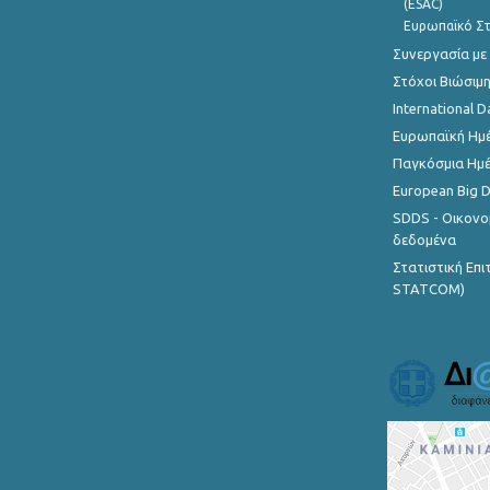
(ESAC)
Ευρωπαϊκό Στ
Συνεργασία με
Στόχοι Βιώσιμ
International D
Ευρωπαϊκή Ημέ
Παγκόσμια Ημέ
European Big 
SDDS - Οικονο
δεδομένα
Στατιστική Επ
STATCOM)