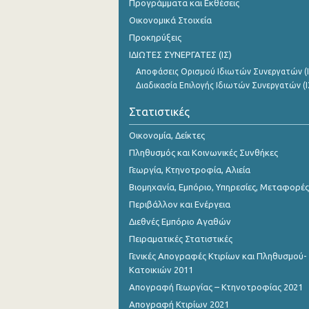
Προγράμματα και Εκθέσεις
Νοεμβρίου 2023
Οικονομικά Στοιχεία
Οκτωβρίου 2023
Προκηρύξεις
ΙΔΙΩΤΕΣ ΣΥΝΕΡΓΑΤΕΣ (ΙΣ)
Σεπτεμβρίου 2023
Αποφάσεις Ορισμού Ιδιωτών Συνεργατών (Ι
Αυγούστου 2023
Διαδικασία Επιλογής Ιδιωτών Συνεργατών (Ι
Ιουλίου 2023
Στατιστικές
Ιουνίου 2023
Οικονομία, Δείκτες
Πληθυσμός και Κοινωνικές Συνθήκες
Μαΐου 2023
Γεωργία, Κτηνοτροφία, Αλιεία
Απριλίου 2023
Βιομηχανία, Εμπόριο, Υπηρεσίες, Μεταφορές
Περιβάλλον και Ενέργεια
Μαρτίου 2023
Διεθνές Εμπόριο Αγαθών
Φεβρουαρίου 2023
Πειραματικές Στατιστικές
Γενικές Απογραφές Κτιρίων και Πληθυσμού-
Ιανουαρίου 2023
Κατοικιών 2011
Δεκεμβρίου 2022
Απογραφή Γεωργίας – Κτηνοτροφίας 2021
Απογραφή Κτιρίων 2021
Νοεμβρίου 2022