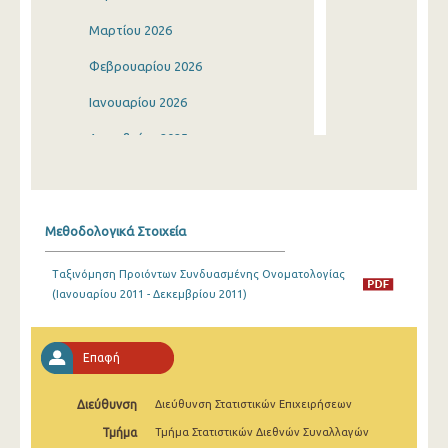
Μαρτίου 2026
Φεβρουαρίου 2026
Ιανουαρίου 2026
Δεκεμβρίου 2025
Νοεμβρίου 2025
Οκτωβρίου 2025
Μεθοδολογικά Στοιχεία
Σεπτεμβρίου 2025
Ταξινόμηση Προιόντων Συνδυασμένης Ονοματολογίας
Αυγούστου 2025
(Ιανουαρίου 2011 - Δεκεμβρίου 2011)
Ιουλίου 2025
Ιουνίου 2025
Επαφή
Μαΐου 2025
Διεύθυνση
Διεύθυνση Στατιστικών Επιχειρήσεων
Απριλίου 2025
Τμήμα
Τμήμα Στατιστικών Διεθνών Συναλλαγών