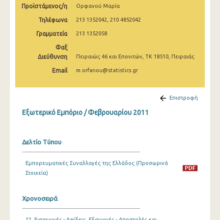
Προϊστάμενος/η
Ορφανού Μαρία
Μαρτίου 2025
Τηλέφωνα
213 1352042, 210 4852042
Φεβρουαρίου 2025
Γραμματεία
213 1352058
Ιανουαρίου 2025
Φαξ
Διεύθυνση
Πειραιώς 46 και Επονιτών, ΤΚ 18510, Πειραιάς
Δεκεμβρίου 2024
Email
m.orfanou@statistics.gr
Νοεμβρίου 2024
Οκτωβρίου 2024
Επιστροφή
Εξωτερικό Εμπόριο / Φεβρουαρίου 2011
Σεπτεμβρίου 2024
Αυγούστου 2024
Δελτίο Τύπου
Ιουλίου 2024
Εμπορευματικές Συναλλαγές της Ελλάδος (Προσωρινά
Ιουνίου 2024
Στοιχεία)
Μαΐου 2024
Χρονοσειρά
Απριλίου 2024
Μαρτίου 2024
12. Εισαγωγές - Αφίξεις, Εξαγωγές - Αποστολές και