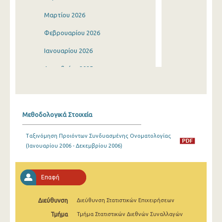
Μαρτίου 2026
Φεβρουαρίου 2026
Ιανουαρίου 2026
Δεκεμβρίου 2025
Νοεμβρίου 2025
Οκτωβρίου 2025
Μεθοδολογικά Στοιχεία
Σεπτεμβρίου 2025
Ταξινόμηση Προιόντων Συνδυασμένης Ονοματολογίας
Αυγούστου 2025
(Ιανουαρίου 2006 - Δεκεμβρίου 2006)
Ιουλίου 2025
Ιουνίου 2025
Επαφή
Μαΐου 2025
Διεύθυνση
Διεύθυνση Στατιστικών Επιχειρήσεων
Απριλίου 2025
Τμήμα
Τμήμα Στατιστικών Διεθνών Συναλλαγών