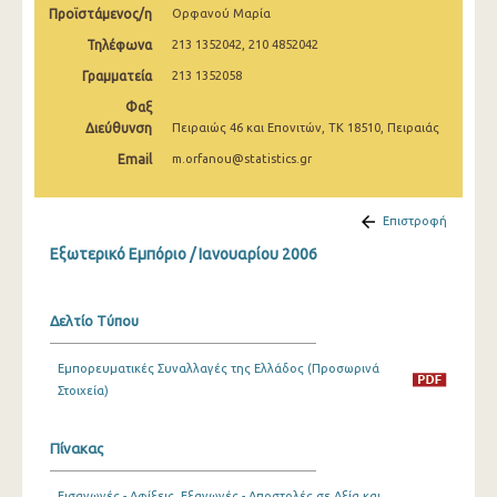
Προϊστάμενος/η
Ορφανού Μαρία
Μαρτίου 2025
Τηλέφωνα
213 1352042, 210 4852042
Φεβρουαρίου 2025
Γραμματεία
213 1352058
Ιανουαρίου 2025
Φαξ
Διεύθυνση
Πειραιώς 46 και Επονιτών, ΤΚ 18510, Πειραιάς
Δεκεμβρίου 2024
Email
m.orfanou@statistics.gr
Νοεμβρίου 2024
Οκτωβρίου 2024
Επιστροφή
Εξωτερικό Εμπόριο / Ιανουαρίου 2006
Σεπτεμβρίου 2024
Αυγούστου 2024
Δελτίο Τύπου
Ιουλίου 2024
Εμπορευματικές Συναλλαγές της Ελλάδος (Προσωρινά
Ιουνίου 2024
Στοιχεία)
Μαΐου 2024
Πίνακας
Απριλίου 2024
Μαρτίου 2024
Εισαγωγές - Αφίξεις, Εξαγωγές - Αποστολές σε Αξία και