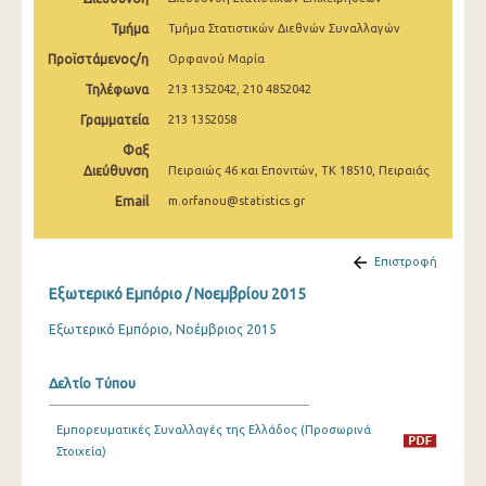
Φεβρουαρίου 2025
Τμήμα
Τμήμα Στατιστικών Διεθνών Συναλλαγών
Ιανουαρίου 2025
Προϊστάμενος/η
Ορφανού Μαρία
Τηλέφωνα
213 1352042, 210 4852042
Δεκεμβρίου 2024
Γραμματεία
213 1352058
Νοεμβρίου 2024
Φαξ
Διεύθυνση
Οκτωβρίου 2024
Πειραιώς 46 και Επονιτών, ΤΚ 18510, Πειραιάς
Email
m.orfanou@statistics.gr
Σεπτεμβρίου 2024
Αυγούστου 2024
Επιστροφή
Ιουλίου 2024
Εξωτερικό Εμπόριο / Νοεμβρίου 2015
Ιουνίου 2024
Εξωτερικό Εμπόριο, Νοέμβριος 2015
Μαΐου 2024
Δελτίο Τύπου
Απριλίου 2024
Εμπορευματικές Συναλλαγές της Ελλάδος (Προσωρινά
Μαρτίου 2024
Στοιχεία)
Φεβρουαρίου 2024