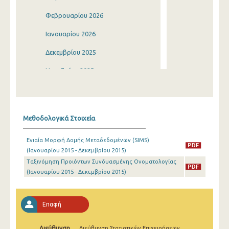
Φεβρουαρίου 2026
Ιανουαρίου 2026
Δεκεμβρίου 2025
Νοεμβρίου 2025
Οκτωβρίου 2025
Σεπτεμβρίου 2025
Μεθοδολογικά Στοιχεία
Αυγούστου 2025
Ενιαία Μορφή Δομής Μεταδεδομένων (SIMS)
Ιουλίου 2025
(Ιανουαρίου 2015 - Δεκεμβρίου 2015)
Ταξινόμηση Προιόντων Συνδυασμένης Ονοματολογίας
Ιουνίου 2025
(Ιανουαρίου 2015 - Δεκεμβρίου 2015)
Μαΐου 2025
Απριλίου 2025
Επαφή
Μαρτίου 2025
Διεύθυνση
Διεύθυνση Στατιστικών Επιχειρήσεων