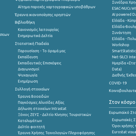
Συνέδρια Χρ
Αίτημα παροχής χαρτογραφικών υποβάθρων
ESAC-NUCs 
Έρευνα ικανοποίησης χρηστών
AI powered Dat
Ελλάδα - Κύπ
Βιβλιοθήκη
Ελλάδα-Βουλγ
Κανονισμός λειτουργίας
Συνάντηση
ήσεων
Ενημερωτικά Δελτία
Ελλάδα - Πολω
Στατιστική Παιδεία
Workshop
Παρουσίαση - Το όραμά μας
SmartStatisti
Εκπαίδευση
Net-SILC3 Int
Εκπαιδευτικές Επισκέψεις
Ημερίδα «Στατ
Διαγωνισμοί
Data)
Ψυχαγωγία
Διεθνής Έκθε
Ενημέρωση
COVID-19
Συλλογή στοιχείων
Κοινοβουλευτι
Έρευνα Βοοειδών
Στον κόσμο
Παγκόσμιες Αλυσίδες Αξίας
Δήλωση στοιχείων Intrastat
Ευρωπαϊκό Στα
Ξένιος ΖΕΥΣ - Δελτίο Κίνησης Τουριστικών
Ευρωπαϊκές Στ
Καταλυμάτων
Όροι χρήσης 
Δελτίο φοιτητή
Eurostat visua
Έρευνα Χρήσης Τεχνολογιών Πληροφόρησης