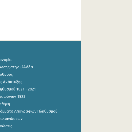
κονομία
ίωσης στην Ελλάδα
ριθμούς
ης Ανάπτυξης
θυσμού 1821 - 2021
οσφύγων 1923
οθήκη
γράμματα Απογραφών Πληθυσμού
νακοινώσεων
ινώσεις