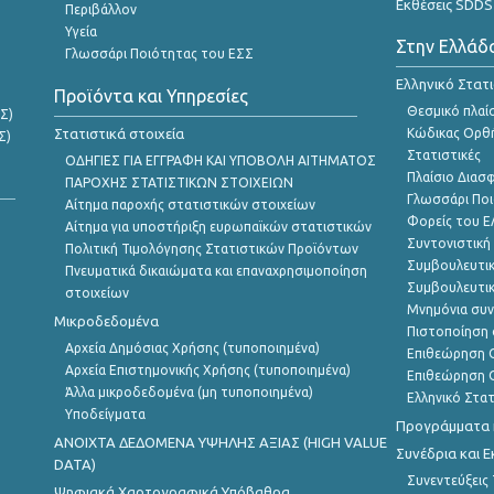
Εκθέσεις SDDS
Περιβάλλον
Υγεία
Στην Ελλάδ
Γλωσσάρι Ποιότητας του ΕΣΣ
Ελληνικό Στατ
Προϊόντα και Υπηρεσίες
Θεσμικό πλαί
Σ)
Στατιστικά στοιχεία
Κώδικας Ορθή
Σ)
Στατιστικές
ΟΔΗΓΙΕΣ ΓΙΑ ΕΓΓΡΑΦΗ ΚΑΙ ΥΠΟΒΟΛΗ ΑΙΤΗΜΑΤΟΣ
Πλαίσιο Διασ
ΠΑΡΟΧΗΣ ΣΤΑΤΙΣΤΙΚΩΝ ΣΤΟΙΧΕΙΩΝ
Γλωσσάρι Ποι
Αίτημα παροχής στατιστικών στοιχείων
Φορείς του 
Αίτημα για υποστήριξη ευρωπαϊκών στατιστικών
Συντονιστική
Πολιτική Τιμολόγησης Στατιστικών Προϊόντων
Συμβουλευτικ
Πνευματικά δικαιώματα και επαναχρησιμοποίηση
Συμβουλευτικ
στοιχείων
Μνημόνια συν
Μικροδεδομένα
Πιστοποίηση 
Αρχεία Δημόσιας Χρήσης (τυποποιημένα)
Επιθεώρηση Ο
Αρχεία Επιστημονικής Χρήσης (τυποποιημένα)
Επιθεώρηση Ο
Άλλα μικροδεδομένα (μη τυποποιημένα)
Ελληνικό Στα
Υποδείγματα
Προγράμματα κ
ANOIXTA ΔΕΔΟΜΕΝΑ ΥΨΗΛΗΣ ΑΞΙΑΣ (HIGH VALUE
Συνέδρια και 
DATA)
Συνεντεύξεις
Ψηφιακά Χαρτογραφικά Υπόβαθρα