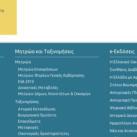
 ΤΚ
Μητρώα και Ταξινομήσεις
e-Εκδόσεις
Μητρώα
Η Ελληνική Οι
Μητρώα Επιχειρήσεων
Συνθήκες Διαβ
Μητρώο Φορέων Γενικής Κυβέρνησης
Η Ελλάδα με Α
ESA 2010
Στόχοι Βιώσιμ
Διοικητικές Μεταβολές
Απογραφές Πλη
Μητρώο Δήμων, Κοινοτήτων & Οικισμών
Απογραφή Πρ
Ταξινομήσεις
Ψηφιακή Βιβλι
Ατομική Κατανάλωση
Βιομηχανικά Προϊόντα
Ιστορικά Δια
Επαγγέλματα
Ημερολόγιο Α
Μεταφορές
Νέα και Ανακο
Οικονομικές δραστηριότητες