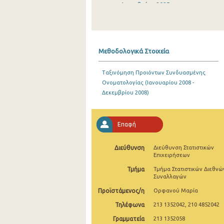
Δεκεμβρίου 2025
Νοεμβρίου 2025
Οκτωβρίου 2025
Μεθοδολογικά Στοιχεία
Σεπτεμβρίου 2025
Ταξινόμηση Προιόντων Συνδυασμένης
Αυγούστου 2025
Ονοματολογίας (Ιανουαρίου 2008 -
Δεκεμβρίου 2008)
Ιουλίου 2025
Ιουνίου 2025
Επαφή
Μαΐου 2025
Διεύθυνση
Διεύθυνση Στατιστικών
Απριλίου 2025
Επιχειρήσεων
Μαρτίου 2025
Τμήμα
Τμήμα Στατιστικών Διεθνώ
Συναλλαγών
Φεβρουαρίου 2025
Προϊστάμενος/η
Ορφανού Μαρία
Ιανουαρίου 2025
Τηλέφωνα
213 1352042, 210 4852042
Γραμματεία
213 1352058
Δεκεμβρίου 2024