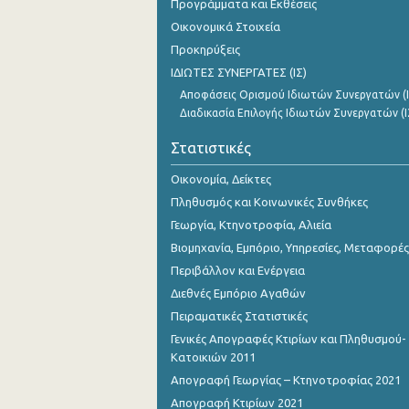
Προγράμματα και Εκθέσεις
Νοεμβρίου 2023
Οικονομικά Στοιχεία
Οκτωβρίου 2023
Προκηρύξεις
ΙΔΙΩΤΕΣ ΣΥΝΕΡΓΑΤΕΣ (ΙΣ)
Σεπτεμβρίου 2023
Αποφάσεις Ορισμού Ιδιωτών Συνεργατών (Ι
Αυγούστου 2023
Διαδικασία Επιλογής Ιδιωτών Συνεργατών (Ι
Ιουλίου 2023
Στατιστικές
Ιουνίου 2023
Οικονομία, Δείκτες
Πληθυσμός και Κοινωνικές Συνθήκες
Μαΐου 2023
Γεωργία, Κτηνοτροφία, Αλιεία
Απριλίου 2023
Βιομηχανία, Εμπόριο, Υπηρεσίες, Μεταφορές
Περιβάλλον και Ενέργεια
Μαρτίου 2023
Διεθνές Εμπόριο Αγαθών
Φεβρουαρίου 2023
Πειραματικές Στατιστικές
Γενικές Απογραφές Κτιρίων και Πληθυσμού-
Ιανουαρίου 2023
Κατοικιών 2011
Δεκεμβρίου 2022
Απογραφή Γεωργίας – Κτηνοτροφίας 2021
Απογραφή Κτιρίων 2021
Νοεμβρίου 2022