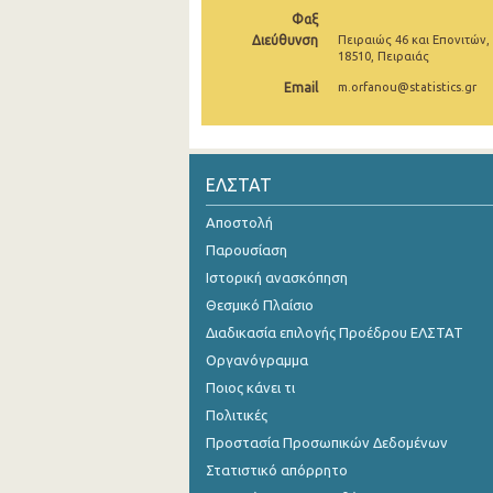
Φαξ
Νοεμβρίου 2024
Διεύθυνση
Πειραιώς 46 και Επονιτών,
18510, Πειραιάς
Οκτωβρίου 2024
Email
m.orfanou@statistics.gr
Σεπτεμβρίου 2024
Αυγούστου 2024
ΕΛΣΤΑΤ
Ιουλίου 2024
Αποστολή
Ιουνίου 2024
Παρουσίαση
Μαΐου 2024
Ιστορική ανασκόπηση
Θεσμικό Πλαίσιο
Απριλίου 2024
Διαδικασία επιλογής Προέδρου ΕΛΣΤΑΤ
Μαρτίου 2024
Οργανόγραμμα
Ποιος κάνει τι
Φεβρουαρίου 2024
Πολιτικές
Ιανουαρίου 2024
Προστασία Προσωπικών Δεδομένων
Δεκεμβρίου 2023
Στατιστικό απόρρητο