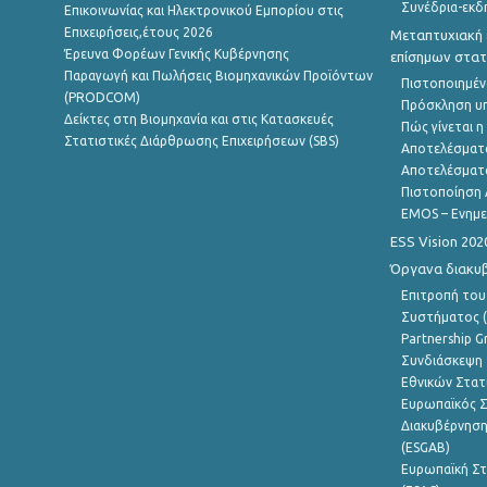
Συνέδρια-εκδ
Επικοινωνίας και Ηλεκτρονικού Εμπορίου στις
Επιχειρήσεις,έτους 2026
Μεταπτυχιακή 
Έρευνα Φορέων Γενικής Κυβέρνησης
επίσημων στατ
Παραγωγή και Πωλήσεις Βιομηχανικών Προϊόντων
Πιστοποιημέν
(PRODCOM)
Πρόσκληση υ
Δείκτες στη Βιομηχανία και στις Κατασκευές
Πώς γίνεται 
Στατιστικές Διάρθρωσης Επιχειρήσεων (SBS)
Αποτελέσματ
Αποτελέσματ
Πιστοποίηση 
EMOS – Ενημε
ESS Vision 202
Όργανα διακυ
Επιτροπή του
Συστήματος (
Partnership G
Συνδιάσκεψη 
Εθνικών Στατ
Ευρωπαϊκός Σ
Διακυβέρνηση
(ESGAB)
Ευρωπαϊκή Στ