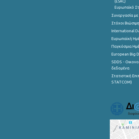
(ESAC)
Ευρωπαϊκό Στ
Συνεργασία με
Στόχοι Βιώσιμ
International D
Ευρωπαϊκή Ημέ
Παγκόσμια Ημέ
European Big 
SDDS - Οικονο
δεδομένα
Στατιστική Επ
STATCOM)