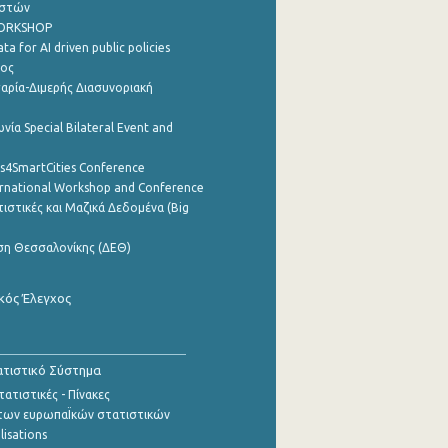
ηστών
WORKSHOP
a for AI driven public policies
ρος
αρία-Διμερής Διασυνοριακή
νία Special Bilateral Event and
cs4SmartCities Conference
ernational Workshop and Conference
ιστικές και Μαζικά Δεδομένα (Big
ση Θεσσαλονίκης (ΔΕΘ)
κός Έλεγχος
τιστικό Σύστημα
ατιστικές - Πίνακες
των ευρωπαΪκών στατιστικών
lisations