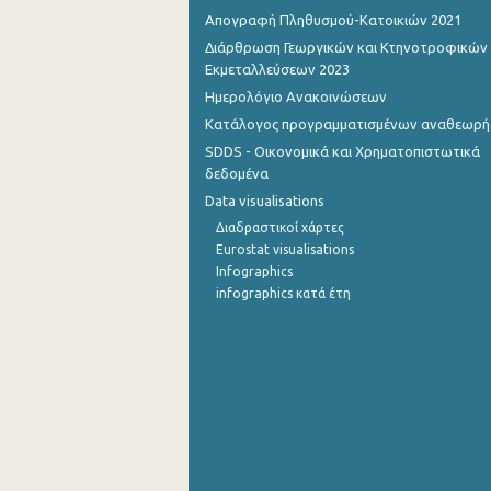
Απογραφή Πληθυσμού-Κατοικιών 2021
Οκτωβρίου 2022
Διάρθρωση Γεωργικών και Κτηνοτροφικών
Εκμεταλλεύσεων 2023
Σεπτεμβρίου 2022
Ημερολόγιο Ανακοινώσεων
Αυγούστου 2022
Κατάλογος προγραμματισμένων αναθεωρ
SDDS - Οικονομικά και Χρηματοπιστωτικά
Ιουλίου 2022
δεδομένα
Ιουνίου 2022
Data visualisations
Διαδραστικοί χάρτες
Μαΐου 2022
Eurostat visualisations
Infographics
Απριλίου 2022
infographics κατά έτη
Μαρτίου 2022
Φεβρουαρίου 2022
Ιανουαρίου 2022
Δεκεμβρίου 2021
Δεκεμβρίου 2021