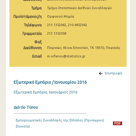
Φεβρουαρίου 2025
Τμήμα
Τμήμα Στατιστικών Διεθνών Συναλλαγών
Ιανουαρίου 2025
Προϊστάμενος/η
Ορφανού Μαρία
Τηλέφωνα
213 1352042, 210 4852042
Δεκεμβρίου 2024
Γραμματεία
213 1352058
Νοεμβρίου 2024
Φαξ
Διεύθυνση
Οκτωβρίου 2024
Πειραιώς 46 και Επονιτών, ΤΚ 18510, Πειραιάς
Email
m.orfanou@statistics.gr
Σεπτεμβρίου 2024
Αυγούστου 2024
Επιστροφή
Ιουλίου 2024
Εξωτερικό Εμπόριο / Ιανουαρίου 2016
Ιουνίου 2024
Εξωτερικό Εμπόριο, Ιανουάριος 2016
Μαΐου 2024
Δελτίο Τύπου
Απριλίου 2024
Εμπορευματικές Συναλλαγές της Ελλάδος (Προσωρινά
Μαρτίου 2024
Στοιχεία)
Φεβρουαρίου 2024