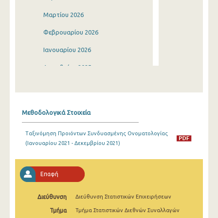
Μαρτίου 2026
Φεβρουαρίου 2026
Ιανουαρίου 2026
Δεκεμβρίου 2025
Νοεμβρίου 2025
Οκτωβρίου 2025
Μεθοδολογικά Στοιχεία
Σεπτεμβρίου 2025
Ταξινόμηση Προιόντων Συνδυασμένης Ονοματολογίας
Αυγούστου 2025
(Ιανουαρίου 2021 - Δεκεμβρίου 2021)
Ιουλίου 2025
Ιουνίου 2025
Επαφή
Μαΐου 2025
Διεύθυνση
Διεύθυνση Στατιστικών Επιχειρήσεων
Απριλίου 2025
Τμήμα
Τμήμα Στατιστικών Διεθνών Συναλλαγών