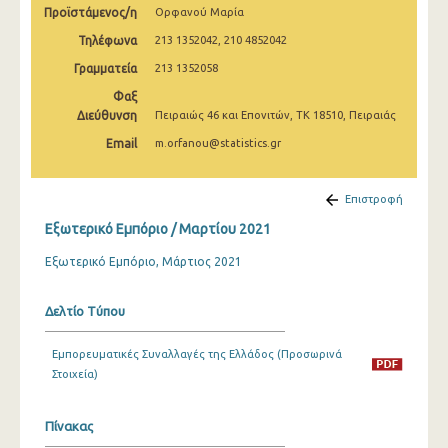
Προϊστάμενος/η
Ορφανού Μαρία
Μαρτίου 2025
Τηλέφωνα
213 1352042, 210 4852042
Φεβρουαρίου 2025
Γραμματεία
213 1352058
Ιανουαρίου 2025
Φαξ
Διεύθυνση
Πειραιώς 46 και Επονιτών, ΤΚ 18510, Πειραιάς
Δεκεμβρίου 2024
Email
m.orfanou@statistics.gr
Νοεμβρίου 2024
Οκτωβρίου 2024
Επιστροφή
Εξωτερικό Εμπόριο / Μαρτίου 2021
Σεπτεμβρίου 2024
Εξωτερικό Εμπόριο, Μάρτιος 2021
Αυγούστου 2024
Ιουλίου 2024
Δελτίο Τύπου
Ιουνίου 2024
Εμπορευματικές Συναλλαγές της Ελλάδος (Προσωρινά
Μαΐου 2024
Στοιχεία)
Απριλίου 2024
Πίνακας
Μαρτίου 2024