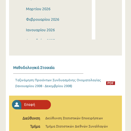
Μαρτίου 2026
Φεβρουαρίου 2026
Ιανουαρίου 2026
Δεκεμβρίου 2025
Νοεμβρίου 2025
Οκτωβρίου 2025
Μεθοδολογικά Στοιχεία
Σεπτεμβρίου 2025
Ταξινόμηση Προιόντων Συνδυασμένης Ονοματολογίας
Αυγούστου 2025
(Ιανουαρίου 2008 - Δεκεμβρίου 2008)
Ιουλίου 2025
Ιουνίου 2025
Επαφή
Μαΐου 2025
Διεύθυνση
Διεύθυνση Στατιστικών Επιχειρήσεων
Απριλίου 2025
Τμήμα
Τμήμα Στατιστικών Διεθνών Συναλλαγών