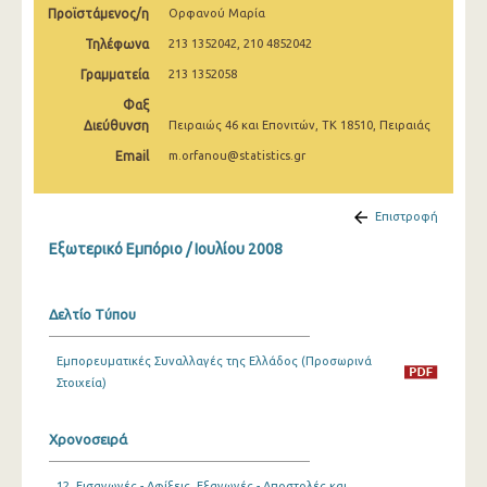
Προϊστάμενος/η
Ορφανού Μαρία
Μαρτίου 2025
Τηλέφωνα
213 1352042, 210 4852042
Φεβρουαρίου 2025
Γραμματεία
213 1352058
Ιανουαρίου 2025
Φαξ
Διεύθυνση
Πειραιώς 46 και Επονιτών, ΤΚ 18510, Πειραιάς
Δεκεμβρίου 2024
Email
m.orfanou@statistics.gr
Νοεμβρίου 2024
Οκτωβρίου 2024
Επιστροφή
Εξωτερικό Εμπόριο / Ιουλίου 2008
Σεπτεμβρίου 2024
Αυγούστου 2024
Δελτίο Τύπου
Ιουλίου 2024
Εμπορευματικές Συναλλαγές της Ελλάδος (Προσωρινά
Ιουνίου 2024
Στοιχεία)
Μαΐου 2024
Χρονοσειρά
Απριλίου 2024
Μαρτίου 2024
12. Εισαγωγές - Αφίξεις, Εξαγωγές - Αποστολές και