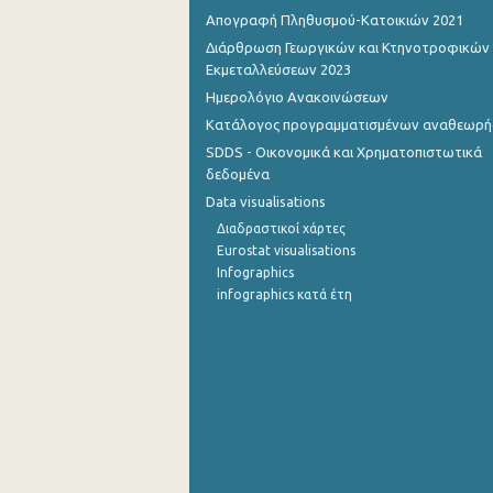
Απογραφή Πληθυσμού-Κατοικιών 2021
Σεπτεμβρίου 2022
Διάρθρωση Γεωργικών και Κτηνοτροφικών
Εκμεταλλεύσεων 2023
Αυγούστου 2022
Ημερολόγιο Ανακοινώσεων
Ιουλίου 2022
Κατάλογος προγραμματισμένων αναθεωρ
SDDS - Οικονομικά και Χρηματοπιστωτικά
Ιουνίου 2022
δεδομένα
Μαΐου 2022
Data visualisations
Διαδραστικοί χάρτες
Απριλίου 2022
Eurostat visualisations
Infographics
Μαρτίου 2022
infographics κατά έτη
Φεβρουαρίου 2022
Ιανουαρίου 2022
Δεκεμβρίου 2021
Δεκεμβρίου 2021
Νοεμβρίου 2021