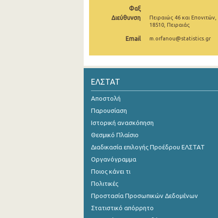
Φαξ
Οκτωβρίου 2024
Διεύθυνση
Πειραιώς 46 και Επονιτών,
18510, Πειραιάς
Σεπτεμβρίου 2024
Email
m.orfanou@statistics.gr
Αυγούστου 2024
Ιουλίου 2024
ΕΛΣΤΑΤ
Ιουνίου 2024
Αποστολή
Μαΐου 2024
Παρουσίαση
Απριλίου 2024
Ιστορική ανασκόπηση
Θεσμικό Πλαίσιο
Μαρτίου 2024
Διαδικασία επιλογής Προέδρου ΕΛΣΤΑΤ
Φεβρουαρίου 2024
Οργανόγραμμα
Ποιος κάνει τι
Ιανουαρίου 2024
Πολιτικές
Δεκεμβρίου 2023
Προστασία Προσωπικών Δεδομένων
Νοεμβρίου 2023
Στατιστικό απόρρητο