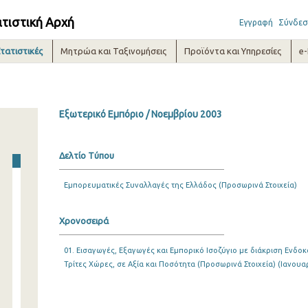
ατιστική Αρχή
Εγγραφή
Σύνδεσ
τατιστικές
Μητρώα και Ταξινομήσεις
Προϊόντα και Υπηρεσίες
e
Εξωτερικό Εμπόριο / Νοεμβρίου 2003
Δελτίο Τύπου
Εμπορευματικές Συναλλαγές της Ελλάδος (Προσωρινά Στοιχεία)
Χρονοσειρά
01. Εισαγωγές, Εξαγωγές και Εμπορικό Ισοζύγιο με διάκριση Ενδοκ
Τρίτες Χώρες, σε Αξία και Ποσότητα (Προσωρινά Στοιχεία) (Ιανουα