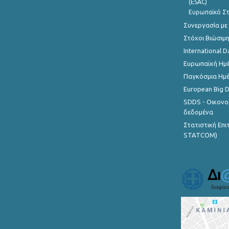
(ESAC)
Ευρωπαϊκό Στ
Συνεργασία με
Στόχοι Βιώσιμ
International D
Ευρωπαϊκή Ημέ
Παγκόσμια Ημέ
European Big 
SDDS - Οικονο
δεδομένα
Στατιστική Επ
STATCOM)