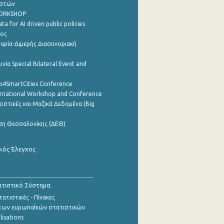
ηστών
WORKSHOP
a for AI driven public policies
ρος
αρία-Διμερής Διασυνοριακή
νία Special Bilateral Event and
cs4SmartCities Conference
ernational Workshop and Conference
ιστικές και Μαζικά Δεδομένα (Big
ση Θεσσαλονίκης (ΔΕΘ)
κός Έλεγχος
τιστικό Σύστημα
ατιστικές - Πίνακες
των ευρωπαΪκών στατιστικών
lisations