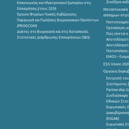
Συνέδρια-εκδ
Επικοινωνίας και Ηλεκτρονικού Εμπορίου στις
Επιχειρήσεις,έτους 2026
Μεταπτυχιακή 
Έρευνα Φορέων Γενικής Κυβέρνησης
επίσημων στατ
Παραγωγή και Πωλήσεις Βιομηχανικών Προϊόντων
Πιστοποιημέν
(PRODCOM)
Πρόσκληση υ
Δείκτες στη Βιομηχανία και στις Κατασκευές
Πώς γίνεται 
Στατιστικές Διάρθρωσης Επιχειρήσεων (SBS)
Αποτελέσματ
Αποτελέσματ
Πιστοποίηση 
EMOS – Ενημε
ESS Vision 202
Όργανα διακυ
Επιτροπή του
Συστήματος (
Partnership G
Συνδιάσκεψη 
Εθνικών Στατ
Ευρωπαϊκός Σ
Διακυβέρνηση
(ESGAB)
Ευρωπαϊκή Στ