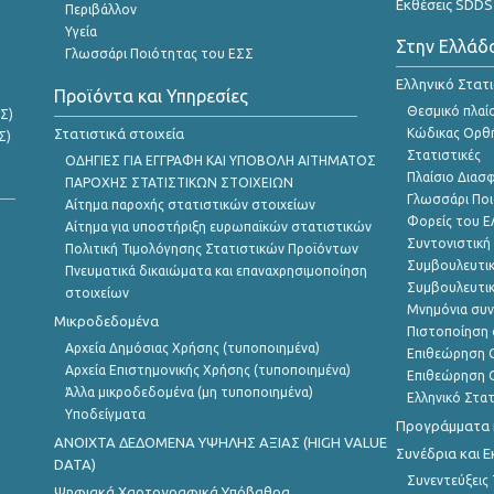
Εκθέσεις SDDS
Περιβάλλον
Υγεία
Στην Ελλάδ
Γλωσσάρι Ποιότητας του ΕΣΣ
Ελληνικό Στατ
Προϊόντα και Υπηρεσίες
Θεσμικό πλαί
Σ)
Στατιστικά στοιχεία
Κώδικας Ορθή
Σ)
Στατιστικές
ΟΔΗΓΙΕΣ ΓΙΑ ΕΓΓΡΑΦΗ ΚΑΙ ΥΠΟΒΟΛΗ ΑΙΤΗΜΑΤΟΣ
Πλαίσιο Διασ
ΠΑΡΟΧΗΣ ΣΤΑΤΙΣΤΙΚΩΝ ΣΤΟΙΧΕΙΩΝ
Γλωσσάρι Ποι
Αίτημα παροχής στατιστικών στοιχείων
Φορείς του 
Αίτημα για υποστήριξη ευρωπαϊκών στατιστικών
Συντονιστική
Πολιτική Τιμολόγησης Στατιστικών Προϊόντων
Συμβουλευτικ
Πνευματικά δικαιώματα και επαναχρησιμοποίηση
Συμβουλευτικ
στοιχείων
Μνημόνια συν
Μικροδεδομένα
Πιστοποίηση 
Αρχεία Δημόσιας Χρήσης (τυποποιημένα)
Επιθεώρηση Ο
Αρχεία Επιστημονικής Χρήσης (τυποποιημένα)
Επιθεώρηση Ο
Άλλα μικροδεδομένα (μη τυποποιημένα)
Ελληνικό Στα
Υποδείγματα
Προγράμματα κ
ANOIXTA ΔΕΔΟΜΕΝΑ ΥΨΗΛΗΣ ΑΞΙΑΣ (HIGH VALUE
Συνέδρια και 
DATA)
Συνεντεύξεις
Ψηφιακά Χαρτογραφικά Υπόβαθρα