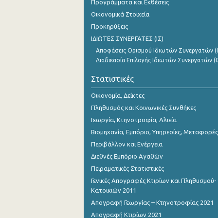
Προγράμματα και Εκθέσεις
Οκτωβρίου 2023
Οικονομικά Στοιχεία
Σεπτεμβρίου 2023
Προκηρύξεις
ΙΔΙΩΤΕΣ ΣΥΝΕΡΓΑΤΕΣ (ΙΣ)
Αυγούστου 2023
Αποφάσεις Ορισμού Ιδιωτών Συνεργατών (Ι
Ιουλίου 2023
Διαδικασία Επιλογής Ιδιωτών Συνεργατών (Ι
Ιουνίου 2023
Στατιστικές
Μαΐου 2023
Οικονομία, Δείκτες
Πληθυσμός και Κοινωνικές Συνθήκες
Απριλίου 2023
Γεωργία, Κτηνοτροφία, Αλιεία
Μαρτίου 2023
Βιομηχανία, Εμπόριο, Υπηρεσίες, Μεταφορές
Περιβάλλον και Ενέργεια
Φεβρουαρίου 2023
Διεθνές Εμπόριο Αγαθών
Ιανουαρίου 2023
Πειραματικές Στατιστικές
Γενικές Απογραφές Κτιρίων και Πληθυσμού-
Δεκεμβρίου 2022
Κατοικιών 2011
Νοεμβρίου 2022
Απογραφή Γεωργίας – Κτηνοτροφίας 2021
Απογραφή Κτιρίων 2021
Οκτωβρίου 2022