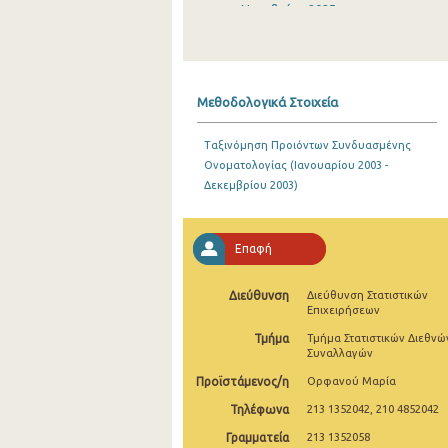
Νοεμβρίου 2025
Οκτωβρίου 2025
Σεπτεμβρίου 2025
Μεθοδολογικά Στοιχεία
Αυγούστου 2025
Ταξινόμηση Προιόντων Συνδυασμένης
Ιουλίου 2025
Ονοματολογίας (Ιανουαρίου 2003 -
Δεκεμβρίου 2003)
Ιουνίου 2025
Μαΐου 2025
Επαφή
Απριλίου 2025
Διεύθυνση
Διεύθυνση Στατιστικών
Μαρτίου 2025
Επιχειρήσεων
Φεβρουαρίου 2025
Τμήμα
Τμήμα Στατιστικών Διεθνώ
Συναλλαγών
Ιανουαρίου 2025
Προϊστάμενος/η
Ορφανού Μαρία
Δεκεμβρίου 2024
Τηλέφωνα
213 1352042, 210 4852042
Γραμματεία
213 1352058
Νοεμβρίου 2024