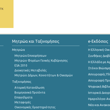
 ΤΚ
Μητρώα και Ταξινομήσεις
e-Εκδόσεις
Μητρώα
Η Ελληνική Οι
Μητρώα Επιχειρήσεων
Συνθήκες Διαβ
Μητρώο Φορέων Γενικής Κυβέρνησης
Η Ελλάδα με Α
ESA 2010
Στόχοι Βιώσιμ
Διοικητικές Μεταβολές
Απογραφές Πλη
Μητρώο Δήμων, Κοινοτήτων & Οικισμών
Απογραφή Πρ
Ταξινομήσεις
Ψηφιακή Βιβλι
Ατομική Κατανάλωση
Βιομηχανικά Προϊόντα
Ιστορικά Δια
Επαγγέλματα
Ημερολόγιο Α
Μεταφορές
Νέα και Ανακο
Οικονομικές δραστηριότητες