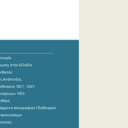
κονομία
ίωσης στην Ελλάδα
ριθμούς
ης Ανάπτυξης
θυσμού 1821 - 2021
οσφύγων 1923
οθήκη
γράμματα Απογραφών Πληθυσμού
νακοινώσεων
ινώσεις