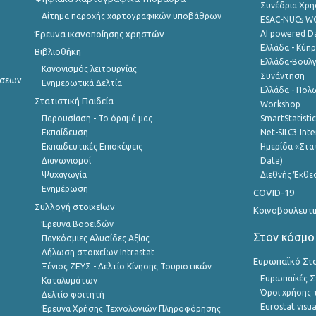
Συνέδρια Χρ
Αίτημα παροχής χαρτογραφικών υποβάθρων
ESAC-NUCs 
Έρευνα ικανοποίησης χρηστών
AI powered Dat
Ελλάδα - Κύπ
Βιβλιοθήκη
Ελλάδα-Βουλγ
Κανονισμός λειτουργίας
Συνάντηση
ήσεων
Ενημερωτικά Δελτία
Ελλάδα - Πολω
Στατιστική Παιδεία
Workshop
Παρουσίαση - Το όραμά μας
SmartStatisti
Εκπαίδευση
Net-SILC3 Int
Εκπαιδευτικές Επισκέψεις
Ημερίδα «Στατ
Διαγωνισμοί
Data)
Ψυχαγωγία
Διεθνής Έκθε
Ενημέρωση
COVID-19
Συλλογή στοιχείων
Κοινοβουλευτι
Έρευνα Βοοειδών
Στον κόσμο
Παγκόσμιες Αλυσίδες Αξίας
Δήλωση στοιχείων Intrastat
Ευρωπαϊκό Στα
Ξένιος ΖΕΥΣ - Δελτίο Κίνησης Τουριστικών
Ευρωπαϊκές Στ
Καταλυμάτων
Όροι χρήσης 
Δελτίο φοιτητή
Eurostat visua
Έρευνα Χρήσης Τεχνολογιών Πληροφόρησης