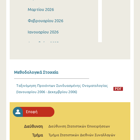
Μαρτίου 2026
Φεβρουαρίου 2026
Ιανουαρίου 2026
Δεκεμβρίου 2025
Νοεμβρίου 2025
Οκτωβρίου 2025
Μεθοδολογικά Στοιχεία
Σεπτεμβρίου 2025
Ταξινόμηση Προιόντων Συνδυασμένης Ονοματολογίας
Αυγούστου 2025
(Ιανουαρίου 2006 - Δεκεμβρίου 2006)
Ιουλίου 2025
Ιουνίου 2025
Επαφή
Μαΐου 2025
Διεύθυνση
Διεύθυνση Στατιστικών Επιχειρήσεων
Απριλίου 2025
Τμήμα
Τμήμα Στατιστικών Διεθνών Συναλλαγών