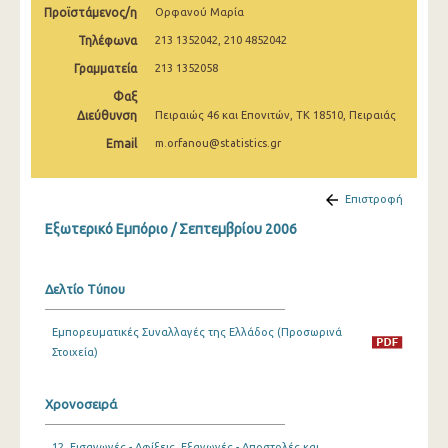
Προϊστάμενος/η
Ορφανού Μαρία
Μαρτίου 2025
Τηλέφωνα
213 1352042, 210 4852042
Φεβρουαρίου 2025
Γραμματεία
213 1352058
Ιανουαρίου 2025
Φαξ
Διεύθυνση
Πειραιώς 46 και Επονιτών, ΤΚ 18510, Πειραιάς
Δεκεμβρίου 2024
Email
m.orfanou@statistics.gr
Νοεμβρίου 2024
Οκτωβρίου 2024
Επιστροφή
Εξωτερικό Εμπόριο / Σεπτεμβρίου 2006
Σεπτεμβρίου 2024
Αυγούστου 2024
Δελτίο Τύπου
Ιουλίου 2024
Εμπορευματικές Συναλλαγές της Ελλάδος (Προσωρινά
Ιουνίου 2024
Στοιχεία)
Μαΐου 2024
Χρονοσειρά
Απριλίου 2024
Μαρτίου 2024
12. Εισαγωγές - Αφίξεις, Εξαγωγές - Αποστολές και