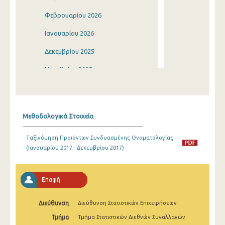
Φεβρουαρίου 2026
Ιανουαρίου 2026
Δεκεμβρίου 2025
Νοεμβρίου 2025
Οκτωβρίου 2025
Σεπτεμβρίου 2025
Μεθοδολογικά Στοιχεία
Αυγούστου 2025
Ταξινόμηση Προιόντων Συνδυασμένης Ονοματολογίας
Ιουλίου 2025
(Ιανουαρίου 2017 - Δεκεμβρίου 2017)
Ιουνίου 2025
Μαΐου 2025
Επαφή
Απριλίου 2025
Διεύθυνση
Διεύθυνση Στατιστικών Επιχειρήσεων
Μαρτίου 2025
Τμήμα
Τμήμα Στατιστικών Διεθνών Συναλλαγών