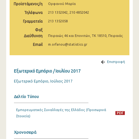
Προϊστάμενος/η
Ορφανού Μαρία
Φεβρουαρίου 2025
Τηλέφωνα
213 1352042, 210 4852042
Ιανουαρίου 2025
Γραμματεία
213 1352058
Δεκεμβρίου 2024
Φαξ
Διεύθυνση
Πειραιώς 46 και Επονιτών, ΤΚ 18510, Πειραιάς
Νοεμβρίου 2024
Email
m.orfanou@statistics.gr
Οκτωβρίου 2024
Σεπτεμβρίου 2024
Επιστροφή
Εξωτερικό Εμπόριο / Ιουλίου 2017
Αυγούστου 2024
Εξωτερικό Εμπόριο, Ιούλιος 2017
Ιουλίου 2024
Ιουνίου 2024
Δελτίο Τύπου
Μαΐου 2024
Εμπορευματικές Συναλλαγές της Ελλάδος (Προσωρινά
Απριλίου 2024
Στοιχεία)
Μαρτίου 2024
Χρονοσειρά
Φεβρουαρίου 2024