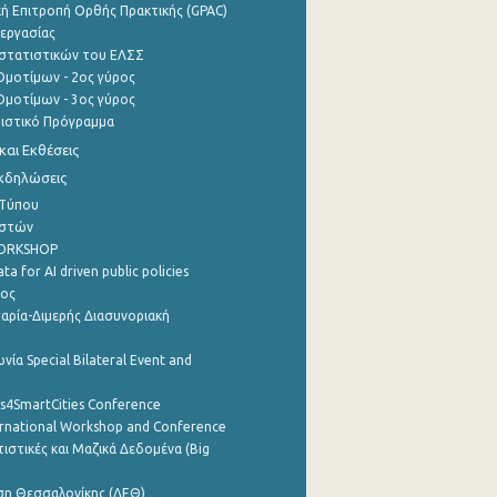
ή Επιτροπή Ορθής Πρακτικής (GPAC)
εργασίας
στατιστικών του ΕΛΣΣ
μοτίμων - 2ος γύρος
μοτίμων - 3ος γύρος
τιστικό Πρόγραμμα
αι Εκθέσεις
Εκδηλώσεις
 Τύπου
ηστών
WORKSHOP
a for AI driven public policies
ρος
αρία-Διμερής Διασυνοριακή
νία Special Bilateral Event and
cs4SmartCities Conference
ernational Workshop and Conference
ιστικές και Μαζικά Δεδομένα (Big
ση Θεσσαλονίκης (ΔΕΘ)