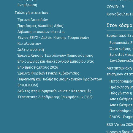
Ενημέρωση
COVID-19
Συλλογή στοιχείων
Κοινοβουλευτι
Έρευνα Βοοειδών
Στον κόσμο
Παγκόσμιες Αλυσίδες Αξίας
Δήλωση στοιχείων Intrastat
Ευρωπαϊκό Στα
Ξένιος ΖΕΥΣ - Δελτίο Κίνησης Τουριστικών
Ευρωπαϊκές Στ
Καταλυμάτων
Όροι χρήσης 
Δελτίο φοιτητή
Eurostat visua
Έρευνα Χρήσης Τεχνολογιών Πληροφόρησης
Συνέδρια-εκδ
Επικοινωνίας και Ηλεκτρονικού Εμπορίου στις
Επιχειρήσεις,έτους 2026
Μεταπτυχιακή 
Έρευνα Φορέων Γενικής Κυβέρνησης
επίσημων στατ
Παραγωγή και Πωλήσεις Βιομηχανικών Προϊόντων
Πιστοποιημέν
(PRODCOM)
Πρόσκληση υ
Δείκτες στη Βιομηχανία και στις Κατασκευές
Πώς γίνεται 
Στατιστικές Διάρθρωσης Επιχειρήσεων (SBS)
Αποτελέσματ
Αποτελέσματ
Πιστοποίηση 
EMOS – Ενημε
ESS Vision 202
Όργανα διακυ