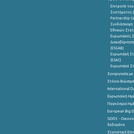
Επιτροπή του
Συστήματος (
Partnership G
Συνδιάσκεψη 
Εθνικών Στατ
Ευρωπαϊκός Σ
Διακυβέρνηση
(ESGAB)
Ευρωπαϊκή Στ
(ESAC)
Ευρωπαϊκό Στ
Συνεργασία με
Στόχοι Βιώσιμ
International D
Ευρωπαϊκή Ημέ
Παγκόσμια Ημέ
European Big 
SDDS - Οικονο
δεδομένα
Στατιστική Επ