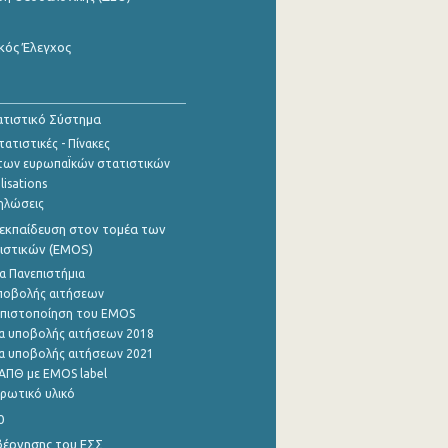
κός Έλεγχος
τιστικό Σύστημα
ατιστικές - Πίνακες
των ευρωπαΪκών στατιστικών
lisations
ηλώσεις
εκπαίδευση στον τομέα των
ιστικών (EMOS)
α Πανεπιστήμια
ποβολής αιτήσεων
η πιστοποίηση του EMOS
α υποβολής αιτήσεων 2018
α υποβολής αιτήσεων 2021
ΑΠΘ με EMOS label
ρωτικό υλικό
0
βέρνησης του ΕΣΣ