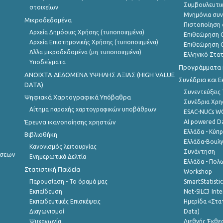
Συμβουλευτικ
στοιχείων
Μνημόνια συν
Μικροδεδομένα
Πιστοποίηση 
Αρχεία Δημόσιας Χρήσης (τυποποιημένα)
Επιθεώρηση Ο
Αρχεία Επιστημονικής Χρήσης (τυποποιημένα)
Επιθεώρηση Ο
Άλλα μικροδεδομένα (μη τυποποιημένα)
Ελληνικό Στα
Υποδείγματα
Προγράμματα κ
ANOIXTA ΔΕΔΟΜΕΝΑ ΥΨΗΛΗΣ ΑΞΙΑΣ (HIGH VALUE
Συνέδρια και 
DATA)
Συνεντεύξεις
Ψηφιακά Χαρτογραφικά Υπόβαθρα
Συνέδρια Χρ
Αίτημα παροχής χαρτογραφικών υποβάθρων
ESAC-NUCs 
Έρευνα ικανοποίησης χρηστών
AI powered Dat
Ελλάδα - Κύπ
Βιβλιοθήκη
Ελλάδα-Βουλγ
Κανονισμός λειτουργίας
Συνάντηση
ήσεων
Ενημερωτικά Δελτία
Ελλάδα - Πολω
Στατιστική Παιδεία
Workshop
Παρουσίαση - Το όραμά μας
SmartStatisti
Εκπαίδευση
Net-SILC3 Int
Εκπαιδευτικές Επισκέψεις
Ημερίδα «Στατ
Διαγωνισμοί
Data)
Ψυχαγωγία
Διεθνής Έκθε