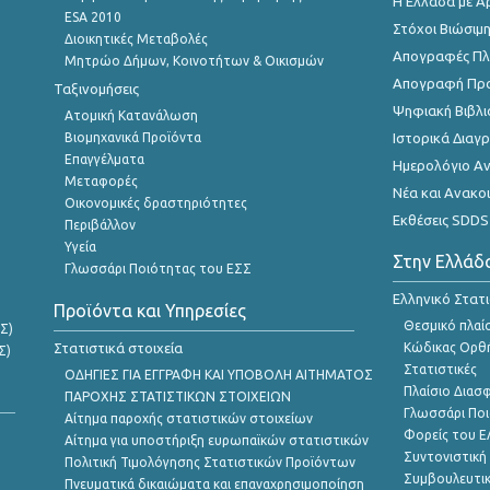
Η Ελλάδα με Α
ESA 2010
Στόχοι Βιώσιμ
Διοικητικές Μεταβολές
Απογραφές Πλη
Μητρώο Δήμων, Κοινοτήτων & Οικισμών
Απογραφή Πρ
Ταξινομήσεις
Ψηφιακή Βιβλι
Ατομική Κατανάλωση
Βιομηχανικά Προϊόντα
Ιστορικά Δια
Επαγγέλματα
Ημερολόγιο Α
Μεταφορές
Νέα και Ανακο
Οικονομικές δραστηριότητες
Εκθέσεις SDDS
Περιβάλλον
Υγεία
Στην Ελλάδ
Γλωσσάρι Ποιότητας του ΕΣΣ
Ελληνικό Στατ
Προϊόντα και Υπηρεσίες
Θεσμικό πλαί
Σ)
Στατιστικά στοιχεία
Κώδικας Ορθή
Σ)
Στατιστικές
ΟΔΗΓΙΕΣ ΓΙΑ ΕΓΓΡΑΦΗ ΚΑΙ ΥΠΟΒΟΛΗ ΑΙΤΗΜΑΤΟΣ
Πλαίσιο Διασ
ΠΑΡΟΧΗΣ ΣΤΑΤΙΣΤΙΚΩΝ ΣΤΟΙΧΕΙΩΝ
Γλωσσάρι Ποι
Αίτημα παροχής στατιστικών στοιχείων
Φορείς του 
Αίτημα για υποστήριξη ευρωπαϊκών στατιστικών
Συντονιστική
Πολιτική Τιμολόγησης Στατιστικών Προϊόντων
Συμβουλευτικ
Πνευματικά δικαιώματα και επαναχρησιμοποίηση