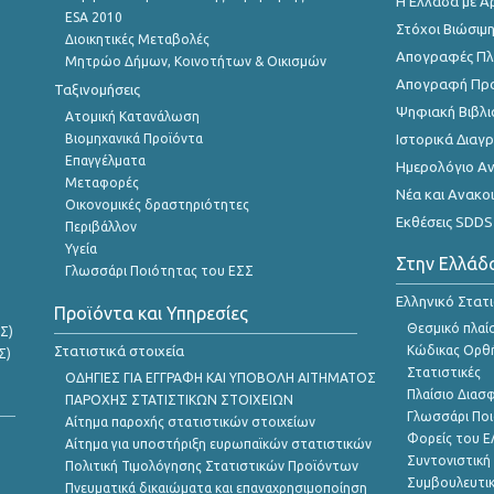
Η Ελλάδα με Α
ESA 2010
Στόχοι Βιώσιμ
Διοικητικές Μεταβολές
Απογραφές Πλη
Μητρώο Δήμων, Κοινοτήτων & Οικισμών
Απογραφή Πρ
Ταξινομήσεις
Ψηφιακή Βιβλι
Ατομική Κατανάλωση
Βιομηχανικά Προϊόντα
Ιστορικά Δια
Επαγγέλματα
Ημερολόγιο Α
Μεταφορές
Νέα και Ανακο
Οικονομικές δραστηριότητες
Εκθέσεις SDDS
Περιβάλλον
Υγεία
Στην Ελλάδ
Γλωσσάρι Ποιότητας του ΕΣΣ
Ελληνικό Στατ
Προϊόντα και Υπηρεσίες
Θεσμικό πλαί
Σ)
Στατιστικά στοιχεία
Κώδικας Ορθή
Σ)
Στατιστικές
ΟΔΗΓΙΕΣ ΓΙΑ ΕΓΓΡΑΦΗ ΚΑΙ ΥΠΟΒΟΛΗ ΑΙΤΗΜΑΤΟΣ
Πλαίσιο Διασ
ΠΑΡΟΧΗΣ ΣΤΑΤΙΣΤΙΚΩΝ ΣΤΟΙΧΕΙΩΝ
Γλωσσάρι Ποι
Αίτημα παροχής στατιστικών στοιχείων
Φορείς του 
Αίτημα για υποστήριξη ευρωπαϊκών στατιστικών
Συντονιστική
Πολιτική Τιμολόγησης Στατιστικών Προϊόντων
Συμβουλευτικ
Πνευματικά δικαιώματα και επαναχρησιμοποίηση