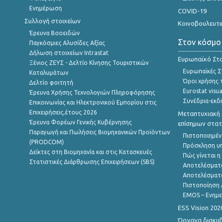
Ενημέρωση
COVID-19
Συλλογή στοιχείων
Κοινοβουλευτι
Έρευνα Βοοειδών
Στον κόσμο
Παγκόσμιες Αλυσίδες Αξίας
Δήλωση στοιχείων Intrastat
Ευρωπαϊκό Στα
Ξένιος ΖΕΥΣ - Δελτίο Κίνησης Τουριστικών
Ευρωπαϊκές Στ
Καταλυμάτων
Όροι χρήσης 
Δελτίο φοιτητή
Eurostat visua
Έρευνα Χρήσης Τεχνολογιών Πληροφόρησης
Συνέδρια-εκδ
Επικοινωνίας και Ηλεκτρονικού Εμπορίου στις
Επιχειρήσεις,έτους 2026
Μεταπτυχιακή 
Έρευνα Φορέων Γενικής Κυβέρνησης
επίσημων στατ
Παραγωγή και Πωλήσεις Βιομηχανικών Προϊόντων
Πιστοποιημέν
(PRODCOM)
Πρόσκληση υ
Δείκτες στη Βιομηχανία και στις Κατασκευές
Πώς γίνεται 
Στατιστικές Διάρθρωσης Επιχειρήσεων (SBS)
Αποτελέσματ
Αποτελέσματ
Πιστοποίηση 
EMOS – Ενημε
ESS Vision 202
Όργανα διακυ