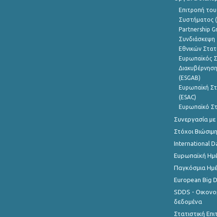
Επιτροπή του
Συστήματος (
Partnership G
Συνδιάσκεψη 
Εθνικών Στατ
Ευρωπαϊκός Σ
Διακυβέρνηση
(ESGAB)
Ευρωπαϊκή Στ
(ESAC)
Ευρωπαϊκό Στ
Συνεργασία με
Στόχοι Βιώσιμ
International D
Ευρωπαϊκή Ημέ
Παγκόσμια Ημέ
European Big 
SDDS - Οικονο
δεδομένα
Στατιστική Επ