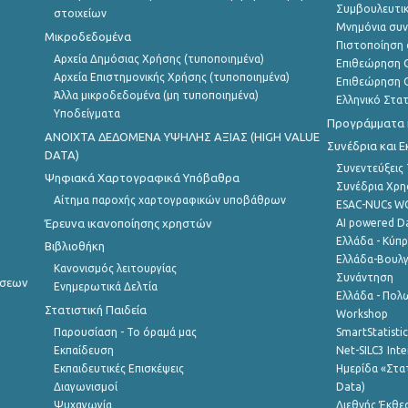
Συμβουλευτικ
στοιχείων
Μνημόνια συν
Μικροδεδομένα
Πιστοποίηση 
Αρχεία Δημόσιας Χρήσης (τυποποιημένα)
Επιθεώρηση Ο
Αρχεία Επιστημονικής Χρήσης (τυποποιημένα)
Επιθεώρηση Ο
Άλλα μικροδεδομένα (μη τυποποιημένα)
Ελληνικό Στα
Υποδείγματα
Προγράμματα κ
ANOIXTA ΔΕΔΟΜΕΝΑ ΥΨΗΛΗΣ ΑΞΙΑΣ (HIGH VALUE
Συνέδρια και 
DATA)
Συνεντεύξεις
Ψηφιακά Χαρτογραφικά Υπόβαθρα
Συνέδρια Χρ
Αίτημα παροχής χαρτογραφικών υποβάθρων
ESAC-NUCs 
Έρευνα ικανοποίησης χρηστών
AI powered Dat
Ελλάδα - Κύπ
Βιβλιοθήκη
Ελλάδα-Βουλγ
Κανονισμός λειτουργίας
Συνάντηση
ήσεων
Ενημερωτικά Δελτία
Ελλάδα - Πολω
Στατιστική Παιδεία
Workshop
Παρουσίαση - Το όραμά μας
SmartStatisti
Εκπαίδευση
Net-SILC3 Int
Εκπαιδευτικές Επισκέψεις
Ημερίδα «Στατ
Διαγωνισμοί
Data)
Ψυχαγωγία
Διεθνής Έκθε