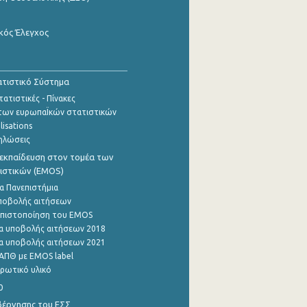
κός Έλεγχος
τιστικό Σύστημα
ατιστικές - Πίνακες
των ευρωπαΪκών στατιστικών
lisations
ηλώσεις
εκπαίδευση στον τομέα των
ιστικών (EMOS)
α Πανεπιστήμια
ποβολής αιτήσεων
η πιστοποίηση του EMOS
α υποβολής αιτήσεων 2018
α υποβολής αιτήσεων 2021
ΑΠΘ με EMOS label
ρωτικό υλικό
0
βέρνησης του ΕΣΣ