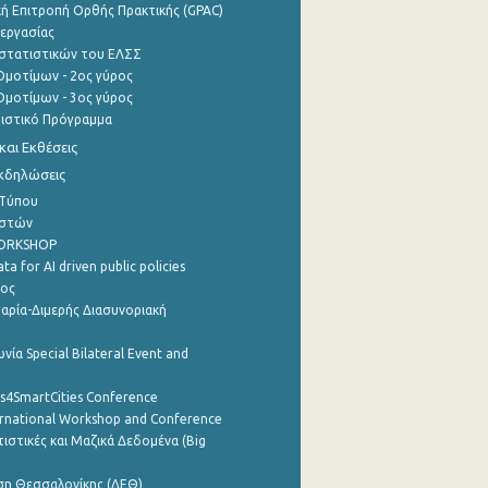
ή Επιτροπή Ορθής Πρακτικής (GPAC)
εργασίας
στατιστικών του ΕΛΣΣ
μοτίμων - 2ος γύρος
μοτίμων - 3ος γύρος
τιστικό Πρόγραμμα
αι Εκθέσεις
Εκδηλώσεις
 Τύπου
ηστών
WORKSHOP
a for AI driven public policies
ρος
αρία-Διμερής Διασυνοριακή
νία Special Bilateral Event and
cs4SmartCities Conference
ernational Workshop and Conference
ιστικές και Μαζικά Δεδομένα (Big
ση Θεσσαλονίκης (ΔΕΘ)