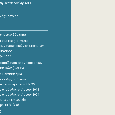
ση Θεσσαλονίκης (ΔΕΘ)
κός Έλεγχος
τιστικό Σύστημα
ατιστικές - Πίνακες
των ευρωπαΪκών στατιστικών
lisations
ηλώσεις
εκπαίδευση στον τομέα των
ιστικών (EMOS)
α Πανεπιστήμια
ποβολής αιτήσεων
η πιστοποίηση του EMOS
α υποβολής αιτήσεων 2018
α υποβολής αιτήσεων 2021
ΑΠΘ με EMOS label
ρωτικό υλικό
0