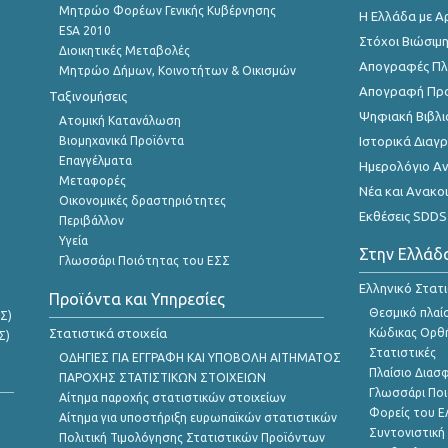
Μητρώο Φορέων Γενικής Κυβέρνησης
Η Ελλάδα με Α
ESA 2010
Στόχοι Βιώσιμ
Διοικητικές Μεταβολές
Απογραφές Πλη
Μητρώο Δήμων, Κοινοτήτων & Οικισμών
Απογραφή Πρ
Ταξινομήσεις
Ψηφιακή Βιβλι
Ατομική Κατανάλωση
Βιομηχανικά Προϊόντα
Ιστορικά Δια
Επαγγέλματα
Ημερολόγιο Α
Μεταφορές
Νέα και Ανακο
Οικονομικές δραστηριότητες
Εκθέσεις SDDS
Περιβάλλον
Υγεία
Στην Ελλάδ
Γλωσσάρι Ποιότητας του ΕΣΣ
Ελληνικό Στατ
Προϊόντα και Υπηρεσίες
Θεσμικό πλαί
Σ)
Στατιστικά στοιχεία
Κώδικας Ορθή
Σ)
Στατιστικές
ΟΔΗΓΙΕΣ ΓΙΑ ΕΓΓΡΑΦΗ ΚΑΙ ΥΠΟΒΟΛΗ ΑΙΤΗΜΑΤΟΣ
Πλαίσιο Διασ
ΠΑΡΟΧΗΣ ΣΤΑΤΙΣΤΙΚΩΝ ΣΤΟΙΧΕΙΩΝ
Γλωσσάρι Ποι
Αίτημα παροχής στατιστικών στοιχείων
Φορείς του 
Αίτημα για υποστήριξη ευρωπαϊκών στατιστικών
Συντονιστική
Πολιτική Τιμολόγησης Στατιστικών Προϊόντων