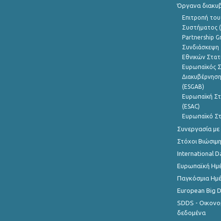
Όργανα διακυ
Επιτροπή του
Συστήματος (
Partnership G
Συνδιάσκεψη 
Εθνικών Στατ
Ευρωπαϊκός Σ
Διακυβέρνηση
(ESGAB)
Ευρωπαϊκή Στ
(ESAC)
Ευρωπαϊκό Στ
Συνεργασία με
Στόχοι Βιώσιμ
International D
Ευρωπαϊκή Ημέ
Παγκόσμια Ημέ
European Big 
SDDS - Οικονο
δεδομένα