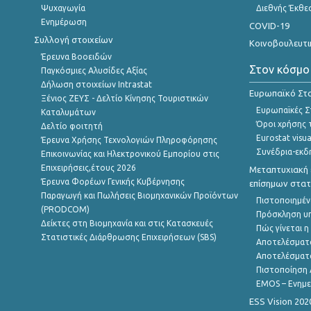
Ψυχαγωγία
Διεθνής Έκθε
Ενημέρωση
COVID-19
Συλλογή στοιχείων
Κοινοβουλευτι
Έρευνα Βοοειδών
Στον κόσμο
Παγκόσμιες Αλυσίδες Αξίας
Δήλωση στοιχείων Intrastat
Ευρωπαϊκό Στα
Ξένιος ΖΕΥΣ - Δελτίο Κίνησης Τουριστικών
Ευρωπαϊκές Στ
Καταλυμάτων
Όροι χρήσης 
Δελτίο φοιτητή
Eurostat visua
Έρευνα Χρήσης Τεχνολογιών Πληροφόρησης
Συνέδρια-εκδ
Επικοινωνίας και Ηλεκτρονικού Εμπορίου στις
Επιχειρήσεις,έτους 2026
Μεταπτυχιακή 
Έρευνα Φορέων Γενικής Κυβέρνησης
επίσημων στατ
Παραγωγή και Πωλήσεις Βιομηχανικών Προϊόντων
Πιστοποιημέν
(PRODCOM)
Πρόσκληση υ
Δείκτες στη Βιομηχανία και στις Κατασκευές
Πώς γίνεται 
Στατιστικές Διάρθρωσης Επιχειρήσεων (SBS)
Αποτελέσματ
Αποτελέσματ
Πιστοποίηση 
EMOS – Ενημε
ESS Vision 202