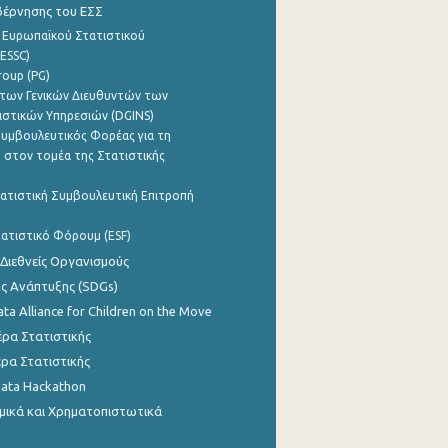
βέρνησης του ΕΣΣ
 Ευρωπαϊκού Στατιστικού
ESSC)
roup (PG)
των Γενικών Διευθυντών των
ιστικών Υπηρεσιών (DGINS)
υμβουλευτικός Φορέας για τη
 στον τομέα της Στατιστικής
ατιστική Συμβουλευτική Επιτροπή
ατιστικό Φόρουμ (ESF)
 Διεθνείς Οργανισμούς
ης Ανάπτυξης (SDGs)
ata Alliance for Children on the Move
ρα Στατιστικής
ρα Στατιστικής
Data Hackathon
μικά και Χρηματοπιστωτικά