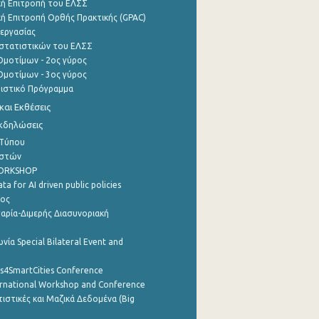
ή Επιτροπή του ΕΛΣΣ
ή Επιτροπή Ορθής Πρακτικής (GPAC)
εργασίας
στατιστικών του ΕΛΣΣ
μοτίμων - 2ος γύρος
μοτίμων - 3ος γύρος
τιστικό Πρόγραμμα
αι Εκθέσεις
Εκδηλώσεις
 Τύπου
ηστών
WORKSHOP
a for AI driven public policies
ρος
αρία-Διμερής Διασυνοριακή
νία Special Bilateral Event and
cs4SmartCities Conference
ernational Workshop and Conference
ιστικές και Μαζικά Δεδομένα (Big