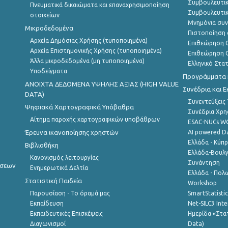
Συμβουλευτικ
Πνευματικά δικαιώματα και επαναχρησιμοποίηση
Συμβουλευτικ
στοιχείων
Μνημόνια συν
Μικροδεδομένα
Πιστοποίηση 
Αρχεία Δημόσιας Χρήσης (τυποποιημένα)
Επιθεώρηση Ο
Αρχεία Επιστημονικής Χρήσης (τυποποιημένα)
Επιθεώρηση Ο
Άλλα μικροδεδομένα (μη τυποποιημένα)
Ελληνικό Στα
Υποδείγματα
Προγράμματα κ
ANOIXTA ΔΕΔΟΜΕΝΑ ΥΨΗΛΗΣ ΑΞΙΑΣ (HIGH VALUE
Συνέδρια και 
DATA)
Συνεντεύξεις
Ψηφιακά Χαρτογραφικά Υπόβαθρα
Συνέδρια Χρ
Αίτημα παροχής χαρτογραφικών υποβάθρων
ESAC-NUCs 
Έρευνα ικανοποίησης χρηστών
AI powered Dat
Ελλάδα - Κύπ
Βιβλιοθήκη
Ελλάδα-Βουλγ
Κανονισμός λειτουργίας
Συνάντηση
ήσεων
Ενημερωτικά Δελτία
Ελλάδα - Πολω
Στατιστική Παιδεία
Workshop
Παρουσίαση - Το όραμά μας
SmartStatisti
Εκπαίδευση
Net-SILC3 Int
Εκπαιδευτικές Επισκέψεις
Ημερίδα «Στατ
Διαγωνισμοί
Data)