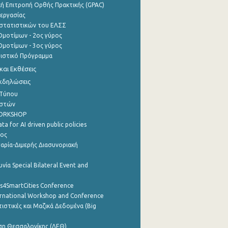
ή Επιτροπή Ορθής Πρακτικής (GPAC)
εργασίας
στατιστικών του ΕΛΣΣ
μοτίμων - 2ος γύρος
μοτίμων - 3ος γύρος
τιστικό Πρόγραμμα
αι Εκθέσεις
Εκδηλώσεις
 Τύπου
ηστών
WORKSHOP
a for AI driven public policies
ρος
αρία-Διμερής Διασυνοριακή
νία Special Bilateral Event and
cs4SmartCities Conference
ernational Workshop and Conference
ιστικές και Μαζικά Δεδομένα (Big
ση Θεσσαλονίκης (ΔΕΘ)