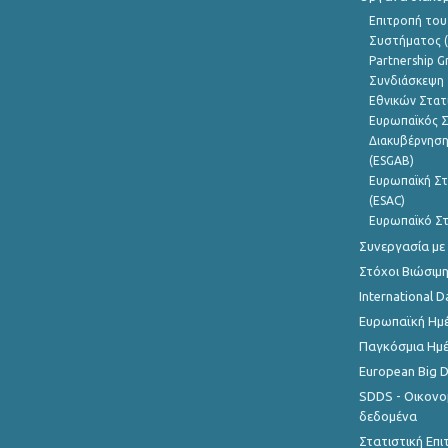
Επιτροπή του
Συστήματος (
Partnership G
Συνδιάσκεψη 
Εθνικών Στατ
Ευρωπαϊκός Σ
Διακυβέρνηση
(ESGAB)
Ευρωπαϊκή Στ
(ESAC)
Ευρωπαϊκό Στ
Συνεργασία με
Στόχοι Βιώσιμ
International D
Ευρωπαϊκή Ημέ
Παγκόσμια Ημέ
European Big 
SDDS - Οικονο
δεδομένα
Στατιστική Επ