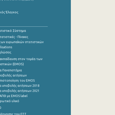
κός Έλεγχος
τιστικό Σύστημα
ατιστικές - Πίνακες
των ευρωπαΪκών στατιστικών
lisations
ηλώσεις
εκπαίδευση στον τομέα των
ιστικών (EMOS)
α Πανεπιστήμια
ποβολής αιτήσεων
η πιστοποίηση του EMOS
α υποβολής αιτήσεων 2018
α υποβολής αιτήσεων 2021
ΑΠΘ με EMOS label
ρωτικό υλικό
0
βέρνησης του ΕΣΣ