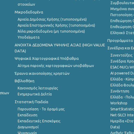
Συμβουλευτικ
στοιχείων
Μνημόνια συν
Μικροδεδομένα
Πιστοποίηση 
Αρχεία Δημόσιας Χρήσης (τυποποιημένα)
Επιθεώρηση Ο
Αρχεία Επιστημονικής Χρήσης (τυποποιημένα)
Επιθεώρηση Ο
Άλλα μικροδεδομένα (μη τυποποιημένα)
Ελληνικό Στα
Υποδείγματα
Προγράμματα κ
ANOIXTA ΔΕΔΟΜΕΝΑ ΥΨΗΛΗΣ ΑΞΙΑΣ (HIGH VALUE
Συνέδρια και 
DATA)
Συνεντεύξεις
Ψηφιακά Χαρτογραφικά Υπόβαθρα
Συνέδρια Χρ
Αίτημα παροχής χαρτογραφικών υποβάθρων
ESAC-NUCs 
Έρευνα ικανοποίησης χρηστών
AI powered Dat
Ελλάδα - Κύπ
Βιβλιοθήκη
Ελλάδα-Βουλγ
Κανονισμός λειτουργίας
Συνάντηση
ήσεων
Ενημερωτικά Δελτία
Ελλάδα - Πολω
Στατιστική Παιδεία
Workshop
Παρουσίαση - Το όραμά μας
SmartStatisti
Εκπαίδευση
Net-SILC3 Int
Εκπαιδευτικές Επισκέψεις
Ημερίδα «Στατ
Διαγωνισμοί
Data)
Ψυχαγωγία
Διεθνής Έκθε