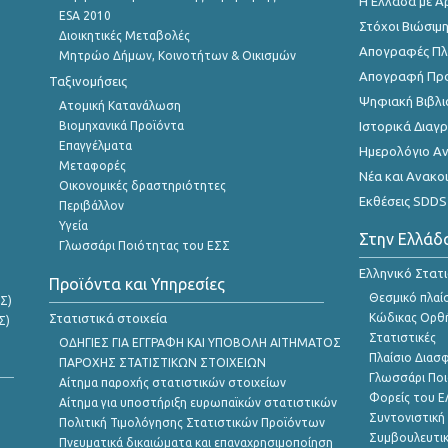
Η Ελλάδα με Α
ESA 2010
Στόχοι Βιώσιμ
Διοικητικές Μεταβολές
Απογραφές Πλη
Μητρώο Δήμων, Κοινοτήτων & Οικισμών
Απογραφή Πρ
Ταξινομήσεις
Ψηφιακή Βιβλι
Ατομική Κατανάλωση
Βιομηχανικά Προϊόντα
Ιστορικά Δια
Επαγγέλματα
Ημερολόγιο Α
Μεταφορές
Νέα και Ανακο
Οικονομικές δραστηριότητες
Εκθέσεις SDDS
Περιβάλλον
Υγεία
Στην Ελλάδ
Γλωσσάρι Ποιότητας του ΕΣΣ
Ελληνικό Στατ
Προϊόντα και Υπηρεσίες
Θεσμικό πλαί
Σ)
Στατιστικά στοιχεία
Κώδικας Ορθή
Σ)
Στατιστικές
ΟΔΗΓΙΕΣ ΓΙΑ ΕΓΓΡΑΦΗ ΚΑΙ ΥΠΟΒΟΛΗ ΑΙΤΗΜΑΤΟΣ
Πλαίσιο Διασ
ΠΑΡΟΧΗΣ ΣΤΑΤΙΣΤΙΚΩΝ ΣΤΟΙΧΕΙΩΝ
Γλωσσάρι Ποι
Αίτημα παροχής στατιστικών στοιχείων
Φορείς του 
Αίτημα για υποστήριξη ευρωπαϊκών στατιστικών
Συντονιστική
Πολιτική Τιμολόγησης Στατιστικών Προϊόντων
Συμβουλευτικ
Πνευματικά δικαιώματα και επαναχρησιμοποίηση