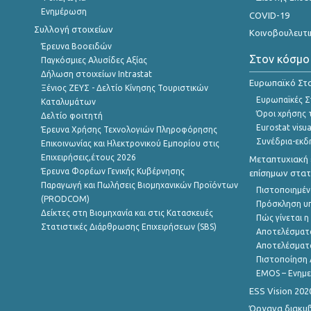
Ενημέρωση
COVID-19
Συλλογή στοιχείων
Κοινοβουλευτι
Έρευνα Βοοειδών
Στον κόσμο
Παγκόσμιες Αλυσίδες Αξίας
Δήλωση στοιχείων Intrastat
Ευρωπαϊκό Στα
Ξένιος ΖΕΥΣ - Δελτίο Κίνησης Τουριστικών
Ευρωπαϊκές Στ
Καταλυμάτων
Όροι χρήσης 
Δελτίο φοιτητή
Eurostat visua
Έρευνα Χρήσης Τεχνολογιών Πληροφόρησης
Συνέδρια-εκδ
Επικοινωνίας και Ηλεκτρονικού Εμπορίου στις
Επιχειρήσεις,έτους 2026
Μεταπτυχιακή 
Έρευνα Φορέων Γενικής Κυβέρνησης
επίσημων στατ
Παραγωγή και Πωλήσεις Βιομηχανικών Προϊόντων
Πιστοποιημέν
(PRODCOM)
Πρόσκληση υ
Δείκτες στη Βιομηχανία και στις Κατασκευές
Πώς γίνεται 
Στατιστικές Διάρθρωσης Επιχειρήσεων (SBS)
Αποτελέσματ
Αποτελέσματ
Πιστοποίηση 
EMOS – Ενημε
ESS Vision 202
Όργανα διακυ