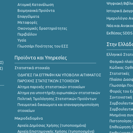
Ψηφιακή Βιβλι
Ατομική Κατανάλωση
Βιομηχανικά Προϊόντα
Ιστορικά Δια
Επαγγέλματα
Ημερολόγιο Α
Μεταφορές
Νέα και Ανακο
Οικονομικές δραστηριότητες
Εκθέσεις SDDS
Περιβάλλον
Υγεία
Στην Ελλάδ
Γλωσσάρι Ποιότητας του ΕΣΣ
Ελληνικό Στατ
Προϊόντα και Υπηρεσίες
Θεσμικό πλαί
Σ)
Στατιστικά στοιχεία
Κώδικας Ορθή
Σ)
Στατιστικές
ΟΔΗΓΙΕΣ ΓΙΑ ΕΓΓΡΑΦΗ ΚΑΙ ΥΠΟΒΟΛΗ ΑΙΤΗΜΑΤΟΣ
Πλαίσιο Διασ
ΠΑΡΟΧΗΣ ΣΤΑΤΙΣΤΙΚΩΝ ΣΤΟΙΧΕΙΩΝ
Γλωσσάρι Ποι
Αίτημα παροχής στατιστικών στοιχείων
Φορείς του 
Αίτημα για υποστήριξη ευρωπαϊκών στατιστικών
Συντονιστική
Πολιτική Τιμολόγησης Στατιστικών Προϊόντων
Συμβουλευτικ
Πνευματικά δικαιώματα και επαναχρησιμοποίηση
Συμβουλευτικ
στοιχείων
Μνημόνια συν
Μικροδεδομένα
Πιστοποίηση 
Αρχεία Δημόσιας Χρήσης (τυποποιημένα)
Επιθεώρηση Ο
Αρχεία Επιστημονικής Χρήσης (τυποποιημένα)
Επιθεώρηση Ο