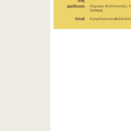
Φαξ
Διεύθυνση
Πειραιώς 46 & Επονιτών, Τ
2004
ΠΕΙΡΑΙΑΣ
2003
Email
d.angelopoulou@statistics
2002
2001
2000