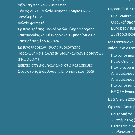
Δήλωση στοιχείων Intrastat
Ευρωπαϊκό Στα
Ξένιος ΖΕΥΣ - Δελτίο Κίνησης Τουριστικών
Ευρωπαϊκές Στ
Καταλυμάτων
Όροι χρήσης 
Δελτίο φοιτητή
Eurostat visua
Έρευνα Χρήσης Τεχνολογιών Πληροφόρησης
Συνέδρια-εκδ
Επικοινωνίας και Ηλεκτρονικού Εμπορίου στις
Επιχειρήσεις,έτους 2026
Μεταπτυχιακή 
Έρευνα Φορέων Γενικής Κυβέρνησης
επίσημων στατ
Παραγωγή και Πωλήσεις Βιομηχανικών Προϊόντων
Πιστοποιημέν
(PRODCOM)
Πρόσκληση υ
Δείκτες στη Βιομηχανία και στις Κατασκευές
Πώς γίνεται 
Στατιστικές Διάρθρωσης Επιχειρήσεων (SBS)
Αποτελέσματ
Αποτελέσματ
Πιστοποίηση 
EMOS – Ενημε
ESS Vision 202
Όργανα διακυ
Επιτροπή του
Συστήματος (
Partnership G
Συνδιάσκεψη 