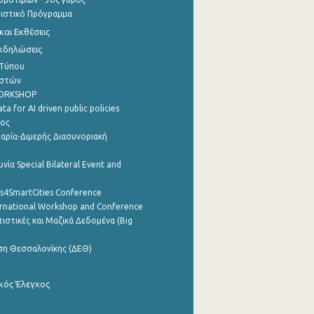
τιστικό Πρόγραμμα
αι Εκθέσεις
Εκδηλώσεις
 Τύπου
ηστών
WORKSHOP
a for AI driven public policies
ρος
αρία-Διμερής Διασυνοριακή
νία Special Bilateral Event and
cs4SmartCities Conference
ernational Workshop and Conference
ιστικές και Μαζικά Δεδομένα (Big
ση Θεσσαλονίκης (ΔΕΘ)
κός Έλεγχος