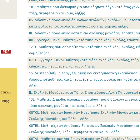
είδος και τύπο σχολικής μονάδας, περιφέρεια, λήξης
10T. Μαθητές που διέκοψαν για οποιοδήποτε λόγο κατά έτος γένν
τάξη, περιφέρεια και νομό, λήξης
05. Διδακτικό προσωπικό δημοσίων σχολικών μονάδων, με μεταπτ
κατά φύλο, τύπος σχολικής μονάδας και περιφέρεια, λήξης
IIL. Διδακτικό προσωπικό κατά τύπο σχολικής μονάδας, εποπτεύο
IIIL. Εγγεγραμμένοι μαθητές κατά τύπο σχολικής μονάδας, εποπτ
12TL. Μαθητές που αποφοίτησαν κατά τύπο σχολικής μονάδας, ει
νομό, λήξης
07TL. Εγγεγραμμένοι μαθητές κατά είδος σχολικής μονάδας, τάξη,
ειδικότητα, περιφέρεια και νομό, λήξης
15. Δευτεροβάθμια επαγγελματική και εκκλησιαστική εκπαίδευση
Αλλοδαποί μαθητές, κατά περιφέρεια, νομό, φορέα, υπηκοότητα, 
Λήξη
ιστικών
IL. Σχολικές Μονάδες κατά Τύπο, Εποπτεύουσα Αρχή (Υπουργείο) 
13L. Μαθητές Δημ.-Ιδι. σχολικών μονάδων που διδάσκονται ξένες γ
ευσης
τύπο σχολικής μονάδας και περιφέρεια, λήξης
08TCL. Μαθητές των Ιδιωτικών Ημερήσιων Σχολικών Μονάδων κατ
Σχολικής Μονάδας, και Τάξη – Λήξη
08TBL. Μαθητές των Δημόσιων Εσπερινών Σχολικών Μονάδων κατ
Σχολικής Μονάδας, Τάξη, Περιφέρεια και Νομό – Λήξη
08TAL. Μαθητές των Δημόσιων Ημερήσιων Σχολικών Μονάδων κατ