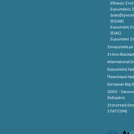
Εθνικών Στατ
Ευρωπαϊκός Σ
Διακυβέρνηση
(ESGAB)
Ευρωπαϊκή Στ
(ESAC)
Ευρωπαϊκό Στ
Συνεργασία με
Στόχοι Βιώσιμ
International D
Ευρωπαϊκή Ημέ
Παγκόσμια Ημέ
European Big 
SDDS - Οικονο
δεδομένα
Στατιστική Επ
STATCOM)