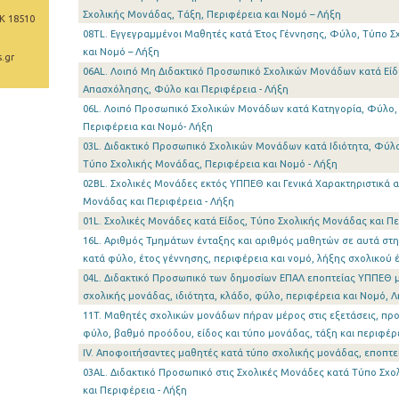
Σχολικής Μονάδας, Τάξη, Περιφέρεια και Νομό – Λήξη
Κ 18510
08TL. Εγγεγραμμένοι Μαθητές κατά Έτος Γέννησης, Φύλο, Τύπο Σ
και Νομό – Λήξη
.gr
06AL. Λοιπό Μη Διδακτικό Προσωπικό Σχολικών Μονάδων κατά Εί
Απασχόλησης, Φύλο και Περιφέρεια - Λήξη
06L. Λοιπό Προσωπικό Σχολικών Μονάδων κατά Κατηγορία, Φύλο, 
Περιφέρεια και Νομό- Λήξη
03L. Διδακτικό Προσωπικό Σχολικών Μονάδων κατά Ιδιότητα, Φύλ
Τύπο Σχολικής Μονάδας, Περιφέρεια και Νομό - Λήξη
02ΒL. Σχολικές Μονάδες εκτός ΥΠΠΕΘ και Γενικά Χαρακτηριστικά α
Μονάδας και Περιφέρεια - Λήξη
01L. Σχολικές Μονάδες κατά Είδος, Τύπο Σχολικής Μονάδας και Πε
16L. Αριθμός Τμημάτων ένταξης και αριθμός μαθητών σε αυτά στ
κατά φύλο, έτος γέννησης, περιφέρεια και νομό, λήξης σχολικού 
04L. Διδακτικό Προσωπικό των δημοσίων ΕΠΑΛ εποπτείας ΥΠΠΕΘ μ
σχολικής μονάδας, ιδιότητα, κλάδο, φύλο, περιφέρεια και Νομό, 
11T. Μαθητές σχολικών μονάδων πήραν μέρος στις εξετάσεις, π
φύλο, βαθμό προόδου, είδος και τύπο μονάδας, τάξη και περιφέρ
IV. Αποφοιτήσαντες μαθητές κατά τύπο σχολικής μονάδας, εποπτ
03ΑL. Διδακτικό Προσωπικό στις Σχολικές Μονάδες κατά Τύπο Σχ
και Περιφέρεια - Λήξη