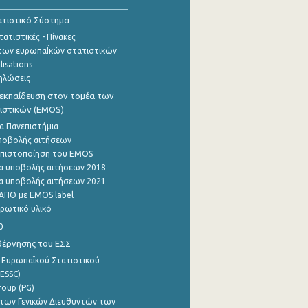
τιστικό Σύστημα
ατιστικές - Πίνακες
των ευρωπαΪκών στατιστικών
lisations
ηλώσεις
εκπαίδευση στον τομέα των
ιστικών (EMOS)
α Πανεπιστήμια
ποβολής αιτήσεων
η πιστοποίηση του EMOS
α υποβολής αιτήσεων 2018
α υποβολής αιτήσεων 2021
ΑΠΘ με EMOS label
ρωτικό υλικό
0
βέρνησης του ΕΣΣ
 Ευρωπαϊκού Στατιστικού
ESSC)
roup (PG)
των Γενικών Διευθυντών των