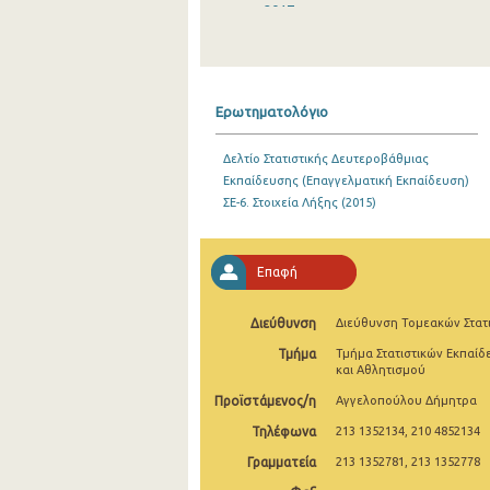
2017
2016
2015
Ερωτηματολόγιο
2014
Δελτίο Στατιστικής Δευτεροβάθμιας
2013
Εκπαίδευσης (Επαγγελματική Εκπαίδευση)
ΣΕ-6. Στοιχεία Λήξης (2015)
2012
2011
Επαφή
2010
Διεύθυνση
Διεύθυνση Τομεακών Στατ
2009
Τμήμα
Τμήμα Στατιστικών Εκπαίδ
2008
και Αθλητισμού
Προϊστάμενος/η
Αγγελοπούλου Δήμητρα
2007
Τηλέφωνα
213 1352134, 210 4852134
2006
Γραμματεία
213 1352781, 213 1352778
2005