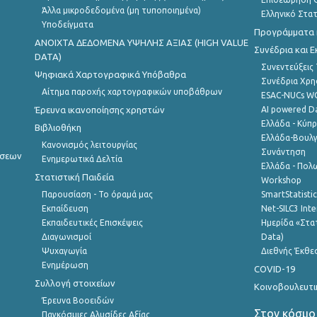
Άλλα μικροδεδομένα (μη τυποποιημένα)
Ελληνικό Στα
Υποδείγματα
Προγράμματα κ
ANOIXTA ΔΕΔΟΜΕΝΑ ΥΨΗΛΗΣ ΑΞΙΑΣ (HIGH VALUE
Συνέδρια και 
DATA)
Συνεντεύξεις
Ψηφιακά Χαρτογραφικά Υπόβαθρα
Συνέδρια Χρ
Αίτημα παροχής χαρτογραφικών υποβάθρων
ESAC-NUCs 
Έρευνα ικανοποίησης χρηστών
AI powered Dat
Ελλάδα - Κύπ
Βιβλιοθήκη
Ελλάδα-Βουλγ
Κανονισμός λειτουργίας
Συνάντηση
ήσεων
Ενημερωτικά Δελτία
Ελλάδα - Πολω
Στατιστική Παιδεία
Workshop
Παρουσίαση - Το όραμά μας
SmartStatisti
Εκπαίδευση
Net-SILC3 Int
Εκπαιδευτικές Επισκέψεις
Ημερίδα «Στατ
Διαγωνισμοί
Data)
Ψυχαγωγία
Διεθνής Έκθε
Ενημέρωση
COVID-19
Συλλογή στοιχείων
Κοινοβουλευτι
Έρευνα Βοοειδών
Στον κόσμο
Παγκόσμιες Αλυσίδες Αξίας