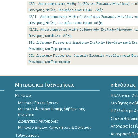
12AL. Αποφοιτήσαντες Μαθητές (Σύνολο Σχολικών Μονάδων) κατά
Γέννησης, Φύλο, Περιφέρεια και Νομό – Λήξη
12A1L. Αποφοιτήσαντες Μαθητές Δημόσιων Σχολικών Μονάδων κα
Γέννησης, Φύλο, Περιφέρεια και Νομό- Λήξη
12A2L. Αποφοιτήσαντες Μαθητές Ιδιωτικών Σχολικών Μονάδων κα
Γέννησης και Φύλο - Λήξη
3BL. Διδακτικό Προσωπικό Δημόσιων Σχολικών Μονάδων κατά Έτος
Μονάδας και Περιφέρεια
3CL. Διδακτικό Προσωπικό Ιδιωτικών Σχολικών Μονάδων κατά Έτο
Μονάδας και Περιφέρεια
Μητρώα και Ταξινομήσεις
e-Εκδόσεις
Μητρώα
Η Ελληνική Οι
Μητρώα Επιχειρήσεων
Συνθήκες Διαβ
Μητρώο Φορέων Γενικής Κυβέρνησης
Η Ελλάδα με Α
ESA 2010
Στόχοι Βιώσιμ
Διοικητικές Μεταβολές
Απογραφές Πλη
Μητρώο Δήμων, Κοινοτήτων & Οικισμών
Απογραφή Πρ
Ταξινομήσεις