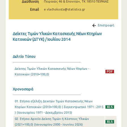
Διεύθυνση
Πειραιώς 46 & Επονιτών, ΤΚ 18510 ΠΕΙΡΑΙΑΣ
Μαρτίου 2025
Email
e.vlachokosta@statistics.gr
Φεβρουαρίου 2025
Ιανουαρίου 2025
Επιστροφή
Δείκτες Τιμών Υλικών Κατασκευής Νέων Κτηρίων
Δεκεμβρίου 2024
Κατοικιών (ΔΤΥΚ) / Ιουλίου 2014
Νοεμβρίου 2024
Οκτωβρίου 2024
Δελτίο Τύπου
Σεπτεμβρίου 2024
Δείκτης Τιμών Υλικών Κατασκευής Νέων Κτιρίων -
Κατοικιών (2010=100,0)
Αυγούστου 2024
Ιουλίου 2024
Χρονοσειρά
Ιουνίου 2024
01. Ετήσια εξέλιξη Δεικτών Τιμών Κατασκευής Νέων
Μαΐου 2024
Κτιρίων Κατοικιών (2010=100,0) ( Συγκεντρωτικό 1971 - 2015
) (Ιανουαρίου 1971 - Δεκεμβρίου 2015)
Απριλίου 2024
02. Ετήσιο Αρχείο Δείκτη Τιμών ή Κόστους Υλικών
(2021=100,0) (Ιανουαρίου 2000 - Ιουνίου 2026)
Μαρτίου 2024