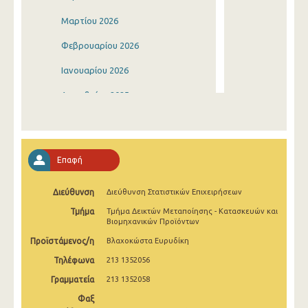
Μαρτίου 2026
Φεβρουαρίου 2026
Ιανουαρίου 2026
Δεκεμβρίου 2025
Νοεμβρίου 2025
Οκτωβρίου 2025
Επαφή
Σεπτεμβρίου 2025
Διεύθυνση
Διεύθυνση Στατιστικών Επιχειρήσεων
Αυγούστου 2025
Τμήμα
Τμήμα Δεικτών Μεταποίησης - Κατασκευών και
Ιουλίου 2025
Βιομηχανικών Προϊόντων
Προϊστάμενος/η
Βλαχοκώστα Ευρυδίκη
Ιουνίου 2025
Τηλέφωνα
213 1352056
Μαΐου 2025
Γραμματεία
213 1352058
Απριλίου 2025
Φαξ