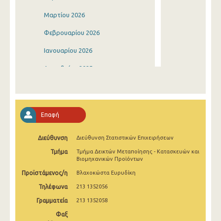
Μαρτίου 2026
Φεβρουαρίου 2026
Ιανουαρίου 2026
Δεκεμβρίου 2025
Νοεμβρίου 2025
Οκτωβρίου 2025
Επαφή
Σεπτεμβρίου 2025
Διεύθυνση
Διεύθυνση Στατιστικών Επιχειρήσεων
Αυγούστου 2025
Τμήμα
Τμήμα Δεικτών Μεταποίησης - Κατασκευών και
Ιουλίου 2025
Βιομηχανικών Προϊόντων
Προϊστάμενος/η
Βλαχοκώστα Ευρυδίκη
Ιουνίου 2025
Τηλέφωνα
213 1352056
Μαΐου 2025
Γραμματεία
213 1352058
Απριλίου 2025
Φαξ