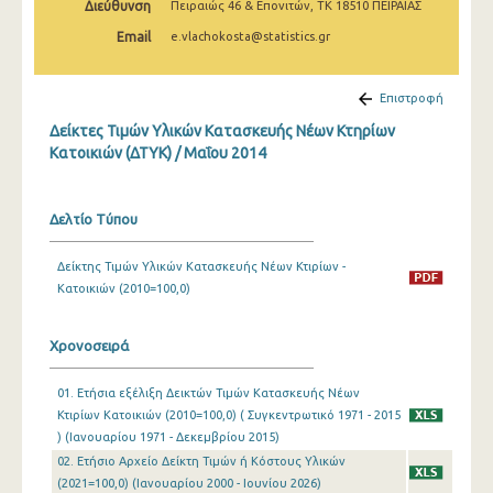
Διεύθυνση
Πειραιώς 46 & Επονιτών, ΤΚ 18510 ΠΕΙΡΑΙΑΣ
Μαρτίου 2025
Email
e.vlachokosta@statistics.gr
Φεβρουαρίου 2025
Ιανουαρίου 2025
Επιστροφή
Δείκτες Τιμών Υλικών Κατασκευής Νέων Κτηρίων
Δεκεμβρίου 2024
Κατοικιών (ΔΤΥΚ) / Μαΐου 2014
Νοεμβρίου 2024
Οκτωβρίου 2024
Δελτίο Τύπου
Σεπτεμβρίου 2024
Δείκτης Τιμών Υλικών Κατασκευής Νέων Κτιρίων -
Κατοικιών (2010=100,0)
Αυγούστου 2024
Ιουλίου 2024
Χρονοσειρά
Ιουνίου 2024
01. Ετήσια εξέλιξη Δεικτών Τιμών Κατασκευής Νέων
Μαΐου 2024
Κτιρίων Κατοικιών (2010=100,0) ( Συγκεντρωτικό 1971 - 2015
) (Ιανουαρίου 1971 - Δεκεμβρίου 2015)
Απριλίου 2024
02. Ετήσιο Αρχείο Δείκτη Τιμών ή Κόστους Υλικών
(2021=100,0) (Ιανουαρίου 2000 - Ιουνίου 2026)
Μαρτίου 2024