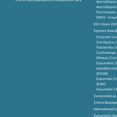
Αποτελέσματ
Αποτελέσματ
Πιστοποίηση 
EMOS – Ενημε
ESS Vision 202
Όργανα διακυ
Επιτροπή του
Συστήματος (
Partnership G
Συνδιάσκεψη 
Εθνικών Στατ
Ευρωπαϊκός Σ
Διακυβέρνηση
(ESGAB)
Ευρωπαϊκή Στ
(ESAC)
Ευρωπαϊκό Στ
Συνεργασία με
Στόχοι Βιώσιμ
International D
Ευρωπαϊκή Ημέ