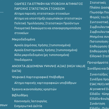
Στατιστικές
ΟΔΗΓΙΕΣ ΓΙΑ ΕΓΓΡΑΦΗ ΚΑΙ ΥΠΟΒΟΛΗ ΑΙΤΗΜΑΤΟΣ
Πλαίσιο Διασ
ΠΑΡΟΧΗΣ ΣΤΑΤΙΣΤΙΚΩΝ ΣΤΟΙΧΕΙΩΝ
Γλωσσάρι Ποι
Αίτημα παροχής στατιστικών στοιχείων
Φορείς του 
Αίτημα για υποστήριξη ευρωπαϊκών στατιστικών
Συντονιστική
Πολιτική Τιμολόγησης Στατιστικών Προϊόντων
Συμβουλευτικ
Πνευματικά δικαιώματα και επαναχρησιμοποίηση
Συμβουλευτικ
στοιχείων
Μνημόνια συν
Μικροδεδομένα
Πιστοποίηση 
Αρχεία Δημόσιας Χρήσης (τυποποιημένα)
Επιθεώρηση Ο
Αρχεία Επιστημονικής Χρήσης (τυποποιημένα)
Επιθεώρηση Ο
Άλλα μικροδεδομένα (μη τυποποιημένα)
Ελληνικό Στα
Υποδείγματα
Προγράμματα κ
ANOIXTA ΔΕΔΟΜΕΝΑ ΥΨΗΛΗΣ ΑΞΙΑΣ (HIGH VALUE
Συνέδρια και 
DATA)
Συνεντεύξεις
Ψηφιακά Χαρτογραφικά Υπόβαθρα
Συνέδρια Χρ
Αίτημα παροχής χαρτογραφικών υποβάθρων
ESAC-NUCs 
Έρευνα ικανοποίησης χρηστών
AI powered Dat
Ελλάδα - Κύπ
Βιβλιοθήκη
Ελλάδα-Βουλγ
Κανονισμός λειτουργίας
Συνάντηση
ήσεων
Ενημερωτικά Δελτία
Ελλάδα - Πολω