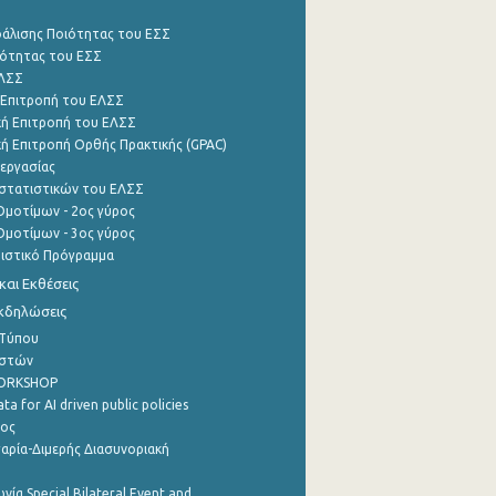
φάλισης Ποιότητας του ΕΣΣ
ότητας του ΕΣΣ
ΕΛΣΣ
 Επιτροπή του ΕΛΣΣ
ή Επιτροπή του ΕΛΣΣ
ή Επιτροπή Ορθής Πρακτικής (GPAC)
εργασίας
στατιστικών του ΕΛΣΣ
μοτίμων - 2ος γύρος
μοτίμων - 3ος γύρος
τιστικό Πρόγραμμα
αι Εκθέσεις
Εκδηλώσεις
 Τύπου
ηστών
WORKSHOP
a for AI driven public policies
ρος
αρία-Διμερής Διασυνοριακή
νία Special Bilateral Event and