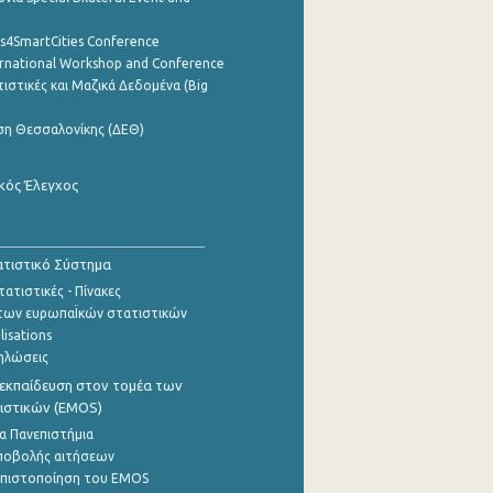
cs4SmartCities Conference
ernational Workshop and Conference
ιστικές και Μαζικά Δεδομένα (Big
ση Θεσσαλονίκης (ΔΕΘ)
κός Έλεγχος
τιστικό Σύστημα
ατιστικές - Πίνακες
των ευρωπαΪκών στατιστικών
lisations
ηλώσεις
εκπαίδευση στον τομέα των
ιστικών (EMOS)
α Πανεπιστήμια
ποβολής αιτήσεων
η πιστοποίηση του EMOS