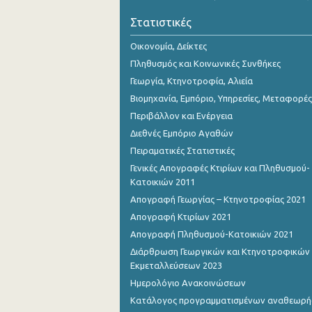
Νοεμβρίου 2023
Στατιστικές
Οκτωβρίου 2023
Οικονομία, Δείκτες
Σεπτεμβρίου 2023
Πληθυσμός και Κοινωνικές Συνθήκες
Γεωργία, Κτηνοτροφία, Αλιεία
Αυγούστου 2023
Βιομηχανία, Εμπόριο, Υπηρεσίες, Μεταφορές
Ιουλίου 2023
Περιβάλλον και Ενέργεια
Διεθνές Εμπόριο Αγαθών
Ιουνίου 2023
Πειραματικές Στατιστικές
Μαΐου 2023
Γενικές Απογραφές Κτιρίων και Πληθυσμού-
Κατοικιών 2011
Απριλίου 2023
Απογραφή Γεωργίας – Κτηνοτροφίας 2021
Μαρτίου 2023
Απογραφή Κτιρίων 2021
Απογραφή Πληθυσμού-Κατοικιών 2021
Φεβρουαρίου 2023
Διάρθρωση Γεωργικών και Κτηνοτροφικών
Ιανουαρίου 2023
Εκμεταλλεύσεων 2023
Ημερολόγιο Ανακοινώσεων
Δεκεμβρίου 2022
Κατάλογος προγραμματισμένων αναθεωρ
Νοεμβρίου 2022