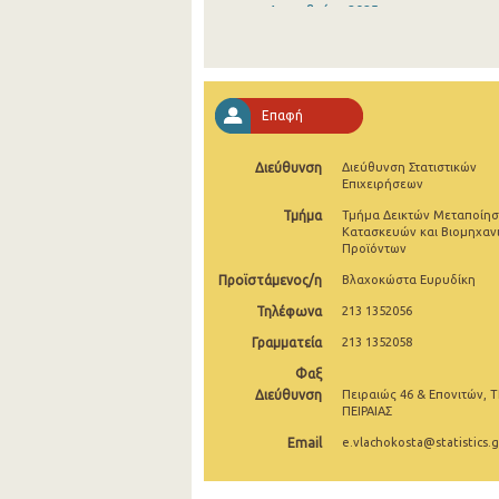
Δεκεμβρίου 2025
Νοεμβρίου 2025
Οκτωβρίου 2025
Επαφή
Σεπτεμβρίου 2025
Διεύθυνση
Διεύθυνση Στατιστικών
Αυγούστου 2025
Επιχειρήσεων
Ιουλίου 2025
Τμήμα
Τμήμα Δεικτών Μεταποίησ
Κατασκευών και Βιομηχαν
Προϊόντων
Ιουνίου 2025
Προϊστάμενος/η
Βλαχοκώστα Ευρυδίκη
Μαΐου 2025
Τηλέφωνα
213 1352056
Απριλίου 2025
Γραμματεία
213 1352058
Μαρτίου 2025
Φαξ
Διεύθυνση
Πειραιώς 46 & Επονιτών, Τ
Φεβρουαρίου 2025
ΠΕΙΡΑΙΑΣ
Email
e.vlachokosta@statistics.g
Ιανουαρίου 2025
Δεκεμβρίου 2024