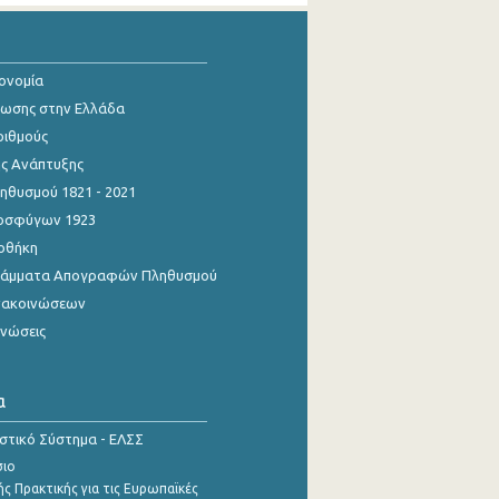
κονομία
ίωσης στην Ελλάδα
ριθμούς
ης Ανάπτυξης
θυσμού 1821 - 2021
οσφύγων 1923
οθήκη
γράμματα Απογραφών Πληθυσμού
νακοινώσεων
ινώσεις
α
ιστικό Σύστημα - ΕΛΣΣ
σιο
ς Πρακτικής για τις Ευρωπαϊκές