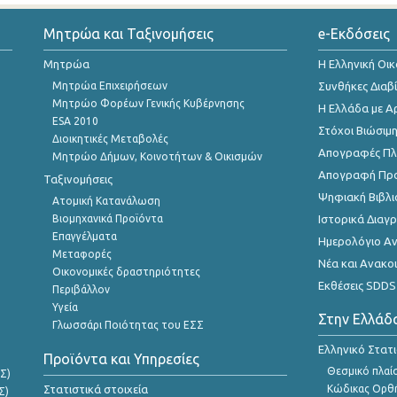
Μητρώα και Ταξινομήσεις
e-Εκδόσεις
Μητρώα
Η Ελληνική Οι
Μητρώα Επιχειρήσεων
Συνθήκες Διαβ
Μητρώο Φορέων Γενικής Κυβέρνησης
Η Ελλάδα με Α
ESA 2010
Στόχοι Βιώσιμ
Διοικητικές Μεταβολές
Απογραφές Πλη
Μητρώο Δήμων, Κοινοτήτων & Οικισμών
Απογραφή Πρ
Ταξινομήσεις
Ψηφιακή Βιβλι
Ατομική Κατανάλωση
Βιομηχανικά Προϊόντα
Ιστορικά Δια
Επαγγέλματα
Ημερολόγιο Α
Μεταφορές
Νέα και Ανακο
Οικονομικές δραστηριότητες
Εκθέσεις SDDS
Περιβάλλον
Υγεία
Στην Ελλάδ
Γλωσσάρι Ποιότητας του ΕΣΣ
Ελληνικό Στατ
Προϊόντα και Υπηρεσίες
Θεσμικό πλαί
Σ)
Στατιστικά στοιχεία
Κώδικας Ορθή
Σ)