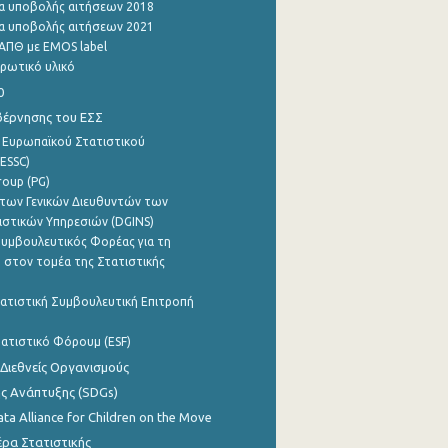
α υποβολής αιτήσεων 2018
α υποβολής αιτήσεων 2021
ΑΠΘ με EMOS label
ρωτικό υλικό
0
βέρνησης του ΕΣΣ
 Ευρωπαϊκού Στατιστικού
ESSC)
roup (PG)
των Γενικών Διευθυντών των
ιστικών Υπηρεσιών (DGINS)
υμβουλευτικός Φορέας για τη
 στον τομέα της Στατιστικής
ατιστική Συμβουλευτική Επιτροπή
ατιστικό Φόρουμ (ESF)
 Διεθνείς Οργανισμούς
ης Ανάπτυξης (SDGs)
ata Alliance for Children on the Move
ρα Στατιστικής