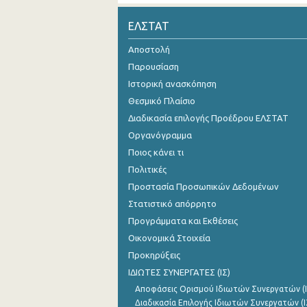
Νοεμβρίου 2024
ΕΛΣΤΑΤ
Οκτωβρίου 2024
Αποστολή
Παρουσίαση
Σεπτεμβρίου 2024
Ιστορική ανασκόπηση
Αυγούστου 2024
Θεσμικό Πλαίσιο
Διαδικασία επιλογής Προέδρου ΕΛΣΤΑΤ
Ιουλίου 2024
Οργανόγραμμα
Ιουνίου 2024
Ποιος κάνει τι
Μαΐου 2024
Πολιτικές
Προστασία Προσωπικών Δεδομένων
Απριλίου 2024
Στατιστικό απόρρητο
Μαρτίου 2024
Προγράμματα και Εκθέσεις
Οικονομικά Στοιχεία
Φεβρουαρίου 2024
Προκηρύξεις
Ιανουαρίου 2024
ΙΔΙΩΤΕΣ ΣΥΝΕΡΓΑΤΕΣ (ΙΣ)
Αποφάσεις Ορισμού Ιδιωτών Συνεργατών (Ι
Δεκεμβρίου 2023
Διαδικασία Επιλογής Ιδιωτών Συνεργατών (Ι