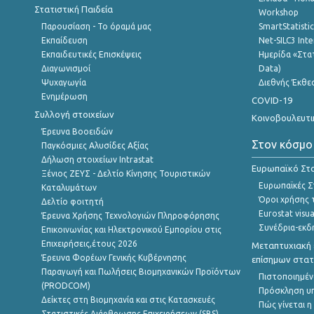
Στατιστική Παιδεία
Workshop
Παρουσίαση - Το όραμά μας
SmartStatisti
Εκπαίδευση
Net-SILC3 Int
Εκπαιδευτικές Επισκέψεις
Ημερίδα «Στατ
Διαγωνισμοί
Data)
Ψυχαγωγία
Διεθνής Έκθε
Ενημέρωση
COVID-19
Συλλογή στοιχείων
Κοινοβουλευτι
Έρευνα Βοοειδών
Στον κόσμο
Παγκόσμιες Αλυσίδες Αξίας
Δήλωση στοιχείων Intrastat
Ευρωπαϊκό Στα
Ξένιος ΖΕΥΣ - Δελτίο Κίνησης Τουριστικών
Ευρωπαϊκές Στ
Καταλυμάτων
Όροι χρήσης 
Δελτίο φοιτητή
Eurostat visua
Έρευνα Χρήσης Τεχνολογιών Πληροφόρησης
Συνέδρια-εκδ
Επικοινωνίας και Ηλεκτρονικού Εμπορίου στις
Επιχειρήσεις,έτους 2026
Μεταπτυχιακή 
Έρευνα Φορέων Γενικής Κυβέρνησης
επίσημων στατ
Παραγωγή και Πωλήσεις Βιομηχανικών Προϊόντων
Πιστοποιημέν
(PRODCOM)
Πρόσκληση υ
Δείκτες στη Βιομηχανία και στις Κατασκευές
Πώς γίνεται 
Στατιστικές Διάρθρωσης Επιχειρήσεων (SBS)