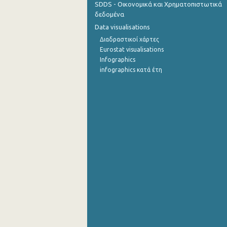
SDDS - Οικονομικά και Χρηματοπιστωτικά
δεδομένα
Οκτωβρίου 2022
Data visualisations
Σεπτεμβρίου 2022
Διαδραστικοί χάρτες
Eurostat visualisations
Αυγούστου 2022
Infographics
infographics κατά έτη
Ιουλίου 2022
Ιουνίου 2022
Μαΐου 2022
Απριλίου 2022
Μαρτίου 2022
Φεβρουαρίου 2022
Ιανουαρίου 2022
Δεκεμβρίου 2021
Νοεμβρίου 2021