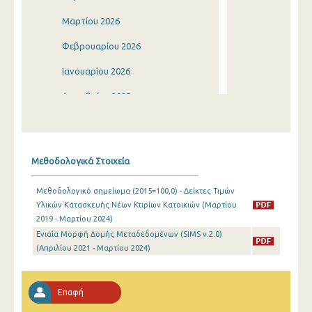
Μαρτίου 2026
Φεβρουαρίου 2026
Ιανουαρίου 2026
Δεκεμβρίου 2025
Νοεμβρίου 2025
Οκτωβρίου 2025
Μεθοδολογικά Στοιχεία
Σεπτεμβρίου 2025
Μεθοδολογικό σημείωμα (2015=100,0) - Δείκτες Τιμών
Αυγούστου 2025
Υλικών Κατασκευής Νέων Κτιρίων Κατοικιών (Μαρτίου
2019 - Μαρτίου 2024)
Ιουλίου 2025
Ενιαία Μορφή Δομής Μεταδεδομένων (SIMS v.2.0)
Ιουνίου 2025
(Απριλίου 2021 - Μαρτίου 2024)
Μαΐου 2025
Επαφή
Απριλίου 2025