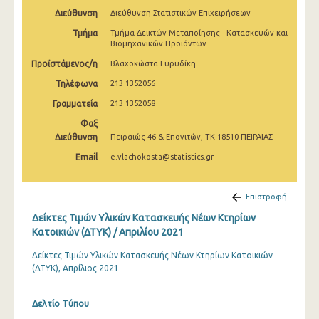
Μαρτίου 2025
Διεύθυνση
Διεύθυνση Στατιστικών Επιχειρήσεων
Τμήμα
Τμήμα Δεικτών Μεταποίησης - Κατασκευών και
Φεβρουαρίου 2025
Βιομηχανικών Προϊόντων
Ιανουαρίου 2025
Προϊστάμενος/η
Βλαχοκώστα Ευρυδίκη
Τηλέφωνα
213 1352056
Δεκεμβρίου 2024
Γραμματεία
213 1352058
Νοεμβρίου 2024
Φαξ
Διεύθυνση
Πειραιώς 46 & Επονιτών, ΤΚ 18510 ΠΕΙΡΑΙΑΣ
Οκτωβρίου 2024
Email
e.vlachokosta@statistics.gr
Σεπτεμβρίου 2024
Αυγούστου 2024
Επιστροφή
Ιουλίου 2024
Δείκτες Τιμών Υλικών Κατασκευής Νέων Κτηρίων
Κατοικιών (ΔΤΥΚ) / Απριλίου 2021
Ιουνίου 2024
Δείκτες Τιμών Υλικών Κατασκευής Νέων Κτηρίων Κατοικιών
Μαΐου 2024
(ΔΤΥΚ), Απρίλιος 2021
Απριλίου 2024
Δελτίο Τύπου
Μαρτίου 2024